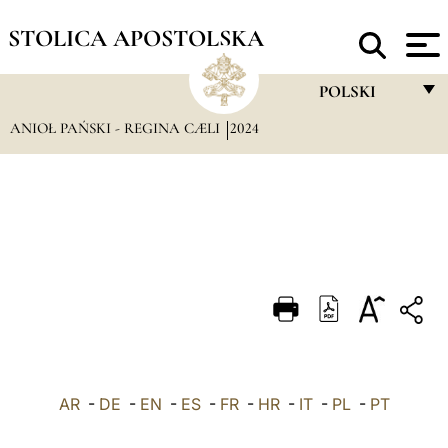
STOLICA APOSTOLSKA
POLSKI
ANIOŁ PAŃSKI - REGINA CÆLI
2024
FRANÇAIS
ENGLISH
ITALIANO
PORTUGUÊS
ESPAÑOL
DEUTSCH
POLSKI
AR
-
DE
-
EN
-
ES
-
FR
-
HR
-
IT
-
العربيّة
PL
-
PT
中文