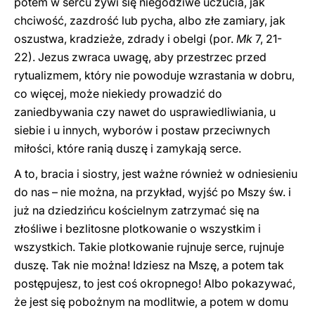
potem w sercu żywi się niegodziwe uczucia, jak
chciwość, zazdrość lub pycha, albo złe zamiary, jak
oszustwa, kradzieże, zdrady i obelgi (por.
Mk
7, 21-
22). Jezus zwraca uwagę, aby przestrzec przed
rytualizmem, który nie powoduje wzrastania w dobru,
co więcej, może niekiedy prowadzić do
zaniedbywania czy nawet do usprawiedliwiania, u
siebie i u innych, wyborów i postaw przeciwnych
miłości, które ranią duszę i zamykają serce.
A to, bracia i siostry, jest ważne również w odniesieniu
do nas – nie można, na przykład, wyjść po Mszy św. i
już na dziedzińcu kościelnym zatrzymać się na
złośliwe i bezlitosne plotkowanie o wszystkim i
wszystkich. Takie plotkowanie rujnuje serce, rujnuje
duszę. Tak nie można! Idziesz na Mszę, a potem tak
postępujesz, to jest coś okropnego! Albo pokazywać,
że jest się pobożnym na modlitwie, a potem w domu