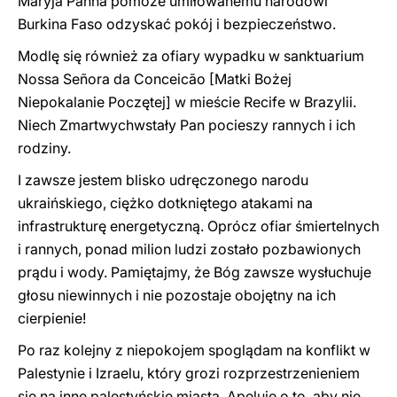
Maryja Panna pomoże umiłowanemu narodowi
Burkina Faso odzyskać pokój i bezpieczeństwo.
Modlę się również za ofiary wypadku w sanktuarium
Nossa Señora da Conceicão [Matki Bożej
Niepokalanie Poczętej] w mieście Recife w Brazylii.
Niech Zmartwychwstały Pan pocieszy rannych i ich
rodziny.
I zawsze jestem blisko udręczonego narodu
ukraińskiego, ciężko dotkniętego atakami na
infrastrukturę energetyczną. Oprócz ofiar śmiertelnych
i rannych, ponad milion ludzi zostało pozbawionych
prądu i wody. Pamiętajmy, że Bóg zawsze wysłuchuje
głosu niewinnych i nie pozostaje obojętny na ich
cierpienie!
Po raz kolejny z niepokojem spoglądam na konflikt w
Palestynie i Izraelu, który grozi rozprzestrzenieniem
się na inne palestyńskie miasta. Apeluję o to, aby nie