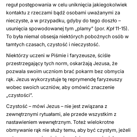
reguł postępowania w celu uniknięcia jakiegokolwiek
kontaktu z rzeczami bądź osobami uważanymi za
nieczyste, a w przypadku, gdyby do tego doszło –
usunięcia spowodowanej tym „plamy” (por.
Kpł
11-15).
To była niemal obsesja niektórych pobożnych osób w
tamtych czasach, czystość i nieczystość.
Niektórzy uczeni w Piśmie i faryzeusze, ściśle
przestrzegający tych norm, oskarżają Jezusa, że
pozwala swoim uczniom brać pokarm bez obmycia
rąk. Jezus wykorzystuje tę reprymendę faryzeuszy
wobec swoich uczniów, aby omówić znaczenie
„czystości”.
Czystość – mówi Jezus – nie jest związana z
zewnętrznymi rytuałami, ale przede wszystkim z
nastawieniem wewnętrznym. Toteż wielokrotne
obmywanie rąk nie służy temu, aby być czystym, jeżeli