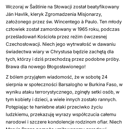
Wczoraj w Šaštínie na Słowacji został beatyfikowany
Ján Havlík, kleryk Zgromadzenia Misjonarzy,
założonego przez św. Wincentego à Paulo. Ten młody
człowiek został zamordowany w 1965 roku, podczas
prześladowań Kościoła przez reżim ówczesnej
Czechosłowacji. Niech jego wytrwałość w dawaniu
świadectwa wiary w Chrystusa będzie zachętą dla
tych, którzy i dziś przechodzą przez podobne próby.
Brawa dla nowego Błogosławionego!
Z bólem przyjąłem wiadomość, że w sobotę 24
sierpnia w społeczności Barsalogho w Burkina Faso, w
wyniku ataku terrorystycznego, zginęły setki osób, w
tym kobiety i dzieci, a wiele innych zostało rannych.
Potępiając te haniebne ataki przeciwko życiu
ludzkiemu, przekazuję wyrazy współczucia całemu
narodowi i szczere kondolencje rodzinom ofiar. Niech