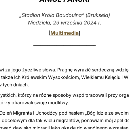
„Stadion Króla Baudouina” (Bruksela)
Niedziela, 29 września 2024 r.
[
Multimedia
]
___________________________
wi za jego życzliwe słowa. Pragnę wyrazić serdeczną wdzi
a także Ich Królewskim Wysokościom, Wielkiemu Księciu i Wi
 tych dniach.
ystkich, którzy na różne sposoby współpracowali przy organ
tórzy ofiarowali swoje modlitwy.
zień Migranta i Uchodźcy pod hasłem „Bóg idzie ze swoim lu
cem docelowym dla tak wielu migrantów, ponawiam mój apel d
wać zjawisko migracji jako okazję do wspólnego wzrastani