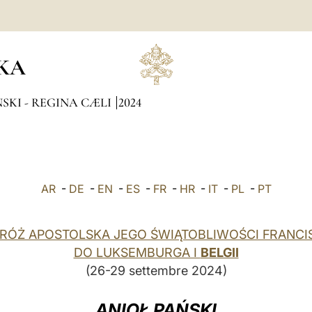
KA
SKI - REGINA CÆLI
2024
AR
-
DE
-
EN
-
ES
-
FR
-
HR
-
IT
-
PL
-
PT
RÓŻ APOSTOLSKA JEGO ŚWIĄTOBLIWOŚCI FRANCI
DO LUKSEMBURGA I
BELGII
(26-29 settembre 2024)
ANIOŁ PAŃSKI