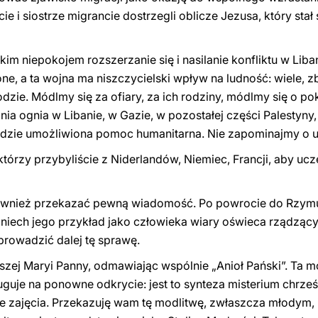
e i siostrze migrancie dostrzegli oblicze Jezusa, który stał
im niepokojem rozszerzanie się i nasilanie konfliktu w Liban
zone, a ta wojna ma niszczycielski wpływ na ludność: wiele, 
odzie. Módlmy się za ofiary, za ich rodziny, módlmy się o 
a ognia w Libanie, w Gazie, w pozostałej części Palestyny, 
będzie umożliwiona pomoc humanitarna. Nie zapominajmy o 
którzy przybyliście z Niderlandów, Niemiec, Francji, aby ucz
wnież przekazać pewną wiadomość. Po powrocie do Rzym
 niech jego przykład jako człowieka wiary oświeca rządzący
prowadzić dalej tę sprawę.
szej Maryi Panny, odmawiając wspólnie „Anioł Pański”. Ta m
guje na ponowne odkrycie: jest to synteza misterium chrześ
e zajęcia. Przekazuję wam tę modlitwę, zwłaszcza młodym,