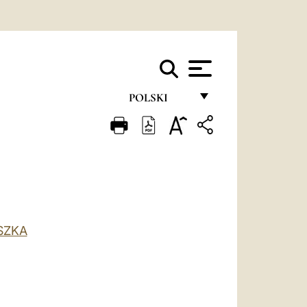
POLSKI
FRANÇAIS
ENGLISH
ITALIANO
PORTUGUÊS
SZKA
ESPAÑOL
DEUTSCH
POLSKI