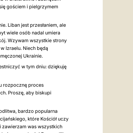
 się gościem i pielgrzymem
ie. Liban jest przesłaniem, ale
zbyt wiele osób nadal umiera
pokój. Wzywam wszystkie strony
w Izraelu. Niech będą
umęczonej Ukrainie.
estniczyć w tym dniu: dziękuję
u rozpocznę proces
ch. Proszę, aby biskupi
odlitwa, bardzo popularna
cijańskiego, które Kościół uczy
 i zawierzam was wszystkich