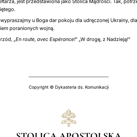
 ołtarza, jest przedstawiona jako Stolica Mądrości. Tak, pot
iętego.
ypraszajmy u Boga dar pokoju dla udręczonej Ukrainy, dla P
ziem poranionych wojną.
rzód, „
En route, avec Espérance!
” „W drogę, z Nadzieją!”
Copyright © Dykasteria ds. Komunikacji
STOLICA APOSTOLSKA