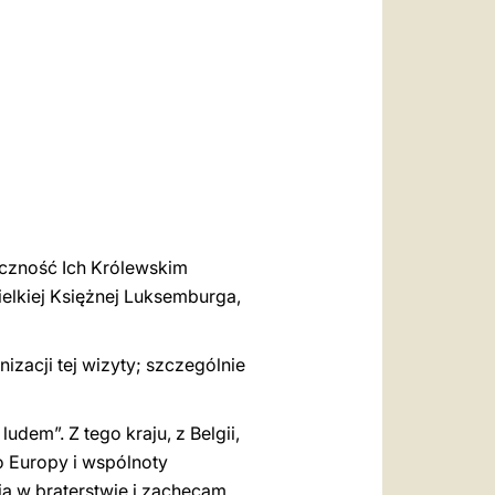
العربيّة
中文
LATINE
ęczność Ich Królewskim
elkiej Księżnej Luksemburga,
izacji tej wizyty; szczególnie
dem”. Z tego kraju, z Belgii,
o Europy i wspólnoty
a w braterstwie i zachęcam