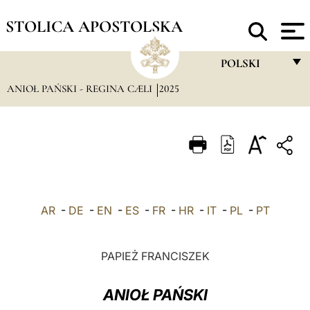
STOLICA APOSTOLSKA
POLSKI
ANIOŁ PAŃSKI - REGINA CÆLI
2025
FRANÇAIS
ENGLISH
ITALIANO
PORTUGUÊS
ESPAÑOL
AR
-
DE
-
EN
-
ES
-
FR
-
HR
-
IT
-
PL
-
PT
DEUTSCH
POLSKI
PAPIEŻ FRANCISZEK
العربيّة
ANIOŁ PAŃSKI
中文