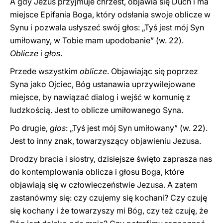
A gdy Jezus przyjmuje chrzest, objawia się Duch i ma
miejsce Epifania Boga, który odsłania swoje oblicze w
Synu i pozwala usłyszeć swój głos: „Tyś jest mój Syn
umiłowany, w Tobie mam upodobanie” (w. 22).
Oblicze
i
głos
.
Przede wszystkim
oblicze
. Objawiając się poprzez
Syna jako Ojciec, Bóg ustanawia uprzywilejowane
miejsce, by nawiązać dialog i wejść w komunię z
ludzkością. Jest to oblicze umiłowanego Syna.
Po drugie,
głos
: „Tyś jest mój Syn umiłowany” (w. 22).
Jest to inny znak, towarzyszący objawieniu Jezusa.
Drodzy bracia i siostry, dzisiejsze święto zaprasza nas
do kontemplowania oblicza i głosu Boga, które
objawiają się w człowieczeństwie Jezusa. A zatem
zastanówmy się: czy czujemy się kochani? Czy czuję
się kochany i że towarzyszy mi Bóg, czy też czuję, że