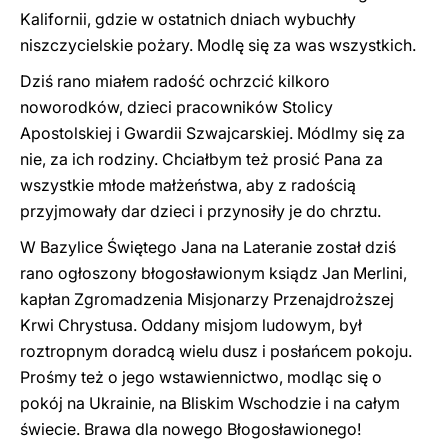
Kalifornii, gdzie w ostatnich dniach wybuchły
niszczycielskie pożary. Modlę się za was wszystkich.
Dziś rano miałem radość ochrzcić kilkoro
noworodków, dzieci pracowników Stolicy
Apostolskiej i Gwardii Szwajcarskiej. Módlmy się za
nie, za ich rodziny. Chciałbym też prosić Pana za
wszystkie młode małżeństwa, aby z radością
przyjmowały dar dzieci i przynosiły je do chrztu.
W Bazylice Świętego Jana na Lateranie został dziś
rano ogłoszony błogosławionym ksiądz Jan Merlini,
kapłan Zgromadzenia Misjonarzy Przenajdroższej
Krwi Chrystusa. Oddany misjom ludowym, był
roztropnym doradcą wielu dusz i posłańcem pokoju.
Prośmy też o jego wstawiennictwo, modląc się o
pokój na Ukrainie, na Bliskim Wschodzie i na całym
świecie. Brawa dla nowego Błogosławionego!