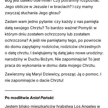
Bóg jest daleko ode mnie? Czy potrafimy rozpoznać
Jego oblicze w Jezusie i w braciach? I czy mamy
zwyczaj słuchania Jego głosu?
Zadam wam jedno pytanie: czy każdy z nas pamięta
datę swojego Chrztu? To bardzo ważne! Pomyśl: w
którym dniu zostałem ochrzczony lub zostałam
ochrzczona? A jeśli nie pamiętamy tego, po powrocie
do domu zapytajmy rodziców, rodziców chrzestnych
o datę chrztu. I świętujemy tę datę jako nowe urodziny:
narodziny w Duchu Bożym. Nie zapominajcie! To jest
praca do wykonania w domu: data mojego Chrztu.
Zawierzmy się Maryi Dziewicy, prosząc Ją o pomoc. I
nie zapominajcie o dacie Chrztu!
____________________________
Po modlitwie
Anioł Pański
:
Jestem blisko mieszkańców hrabstwa Los Angeles w