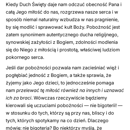
Kiedy Duch Święty daje nam odczuć obecność Pana i
całą Jego miłość do nas, rozgrzewa nasze serca i w
sposób niemal naturalny wzbudza w nas pragnienie,
by się modlić i sprawować kult Boży. Pobożność jest
zatem synonimem autentycznego ducha religijnego,
synowskiej zażyłości z Bogiem, zdolności modlenia
się do Niego z miłością i prostotą, właściwej ludziom
pokornego serca.
Jeśli dar pobożności pozwala nam zacieśniać więź i
pogłębiać jedność z Bogiem, a także sprawia, że
żyjemy jako Jego dzieci, to jednocześnie pomaga
nam
przelewać tę miłość również na innych i uznawać
ich za braci
. Wówczas rzeczywiście będziemy
kierowali się uczuciami pobożności — nie bigoterii! —
w stosunku do tych, którzy są przy nas, bliscy i do
tych, których spotykamy na co dzień. Dlaczego
mówię: nie bigoteria? Bo niektórzy myślą, że