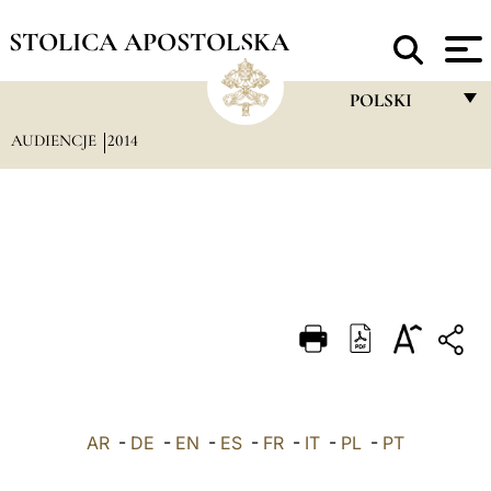
STOLICA APOSTOLSKA
POLSKI
AUDIENCJE
2014
FRANÇAIS
ENGLISH
ITALIANO
PORTUGUÊS
ESPAÑOL
DEUTSCH
POLSKI
AR
-
DE
-
EN
-
ES
-
FR
-
IT
-
PL
العربيّة
-
PT
中文