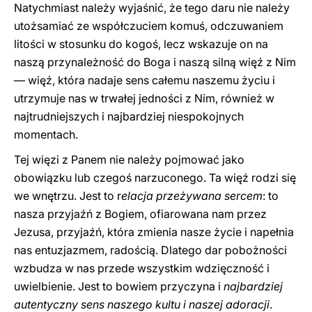
Natychmiast należy wyjaśnić, że tego daru nie należy
utożsamiać ze współczuciem komuś, odczuwaniem
litości w stosunku do kogoś, lecz wskazuje on na
naszą przynależność do Boga i naszą silną więź z Nim
— więź, która nadaje sens całemu naszemu życiu i
utrzymuje nas w trwałej jedności z Nim, również w
najtrudniejszych i najbardziej niespokojnych
momentach.
Tej więzi z Panem nie należy pojmować jako
obowiązku lub czegoś narzuconego. Ta więź rodzi się
we wnętrzu. Jest to r
elacja przeżywana sercem
: to
nasza przyjaźń z Bogiem, ofiarowana nam przez
Jezusa, przyjaźń, która zmienia nasze życie i napełnia
nas entuzjazmem, radością. Dlatego dar pobożności
wzbudza w nas przede wszystkim wdzięczność i
uwielbienie. Jest to bowiem przyczyna i
najbardziej
autentyczny sens naszego kultu i naszej adoracji
.