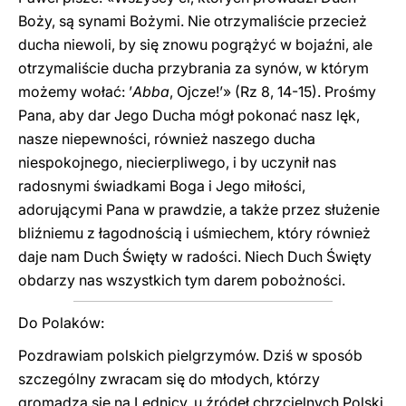
Boży, są synami Bożymi. Nie otrzymaliście przecież
ducha niewoli, by się znowu pogrążyć w bojaźni, ale
otrzymaliście ducha przybrania za synów, w którym
możemy wołać: ’
Abba
, Ojcze!’» (Rz 8, 14-15). Prośmy
Pana, aby dar Jego Ducha mógł pokonać nasz lęk,
nasze niepewności, również naszego ducha
niespokojnego, niecierpliwego, i by uczynił nas
radosnymi świadkami Boga i Jego miłości,
adorującymi Pana w prawdzie, a także przez służenie
bliźniemu z łagodnością i uśmiechem, który również
daje nam Duch Święty w radości. Niech Duch Święty
obdarzy nas wszystkich tym darem pobożności.
Do Polaków:
Pozdrawiam polskich pielgrzymów. Dziś w sposób
szczególny zwracam się do młodych, którzy
gromadzą się na Lednicy, u źródeł chrzcielnych Polski,