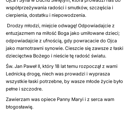
Ojca i Syna w Duchu Świętym, która prowadzi nas do
współprzeżywania radości i smutków, szczęścia i
cierpienia, dostatku i niepowodzenia.
Drodzy młodzi, miejcie odwagę! Odpowiadajcie z
entuzjazmem na miłość Boga jako umiłowane dzieci;
odpowiadajcie z ufnością, gdy powracacie do Ojca
jako marnotrawni synowie. Cieszcie się zawsze z łaski
dziecięctwa Bożego i nieście tę radość światu.
Św. Jan Paweł II, który 18 lat temu rozpoczął z wami
Lednicką drogę, niech was prowadzi i wyprasza
wszystkie łaski potrzebne, by wasze młode życie było
pełne i szczodre.
Zawierzam was opiece Panny Maryi i z serca wam
błogosławię.