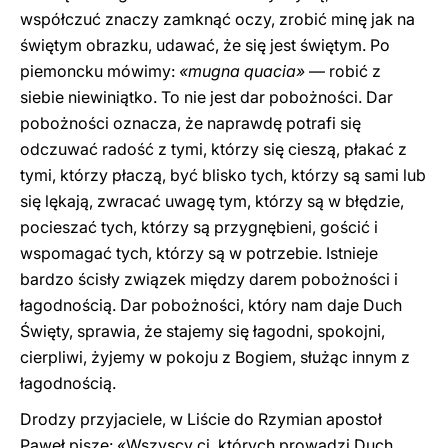
współczuć znaczy zamknąć oczy, zrobić minę jak na
świętym obrazku, udawać, że się jest świętym. Po
piemoncku mówimy:
«mugna quacia»
— robić z
siebie niewiniątko. To nie jest dar pobożności. Dar
pobożności oznacza, że naprawdę potrafi się
odczuwać radość z tymi, którzy się cieszą, płakać z
tymi, którzy płaczą, być blisko tych, którzy są sami lub
się lękają, zwracać uwagę tym, którzy są w błędzie,
pocieszać tych, którzy są przygnębieni, gościć i
wspomagać tych, którzy są w potrzebie. Istnieje
bardzo ścisły związek między darem pobożności i
łagodnością. Dar pobożności, który nam daje Duch
Święty, sprawia, że stajemy się łagodni, spokojni,
cierpliwi, żyjemy w pokoju z Bogiem, służąc innym z
łagodnością.
Drodzy przyjaciele, w Liście do Rzymian apostoł
Paweł pisze: «Wszyscy ci, których prowadzi Duch