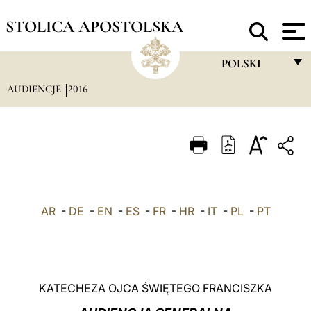
STOLICA APOSTOLSKA
POLSKI
AUDIENCJE
2016
FRANÇAIS
ENGLISH
ITALIANO
PORTUGUÊS
ESPAÑOL
AR
-
DE
-
EN
-
ES
-
FR
-
HR
-
IT
-
PL
-
PT
DEUTSCH
POLSKI
العربيّة
KATECHEZA OJCA ŚWIĘTEGO FRANCISZKA
中文