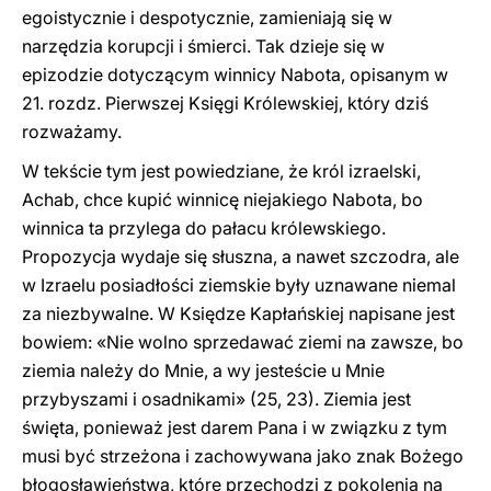
egoistycznie i despotycznie, zamieniają się w
narzędzia korupcji i śmierci. Tak dzieje się w
epizodzie dotyczącym winnicy Nabota, opisanym w
21. rozdz. Pierwszej Księgi Królewskiej, który dziś
rozważamy.
W tekście tym jest powiedziane, że król izraelski,
Achab, chce kupić winnicę niejakiego Nabota, bo
winnica ta przylega do pałacu królewskiego.
Propozycja wydaje się słuszna, a nawet szczodra, ale
w Izraelu posiadłości ziemskie były uznawane niemal
za niezbywalne. W Księdze Kapłańskiej napisane jest
bowiem: «Nie wolno sprzedawać ziemi na zawsze, bo
ziemia należy do Mnie, a wy jesteście u Mnie
przybyszami i osadnikami» (25, 23). Ziemia jest
święta, ponieważ jest darem Pana i w związku z tym
musi być strzeżona i zachowywana jako znak Bożego
błogosławieństwa, które przechodzi z pokolenia na