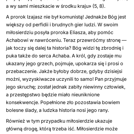
a wy sami mieszkacie w środku kraju» (5, 8).
A prorok Izajasz nie był komunistą! Jednakże Bóg jest
większy od perfidii i brudnych gier ludzi. W swoim
miłosierdziu posyła proroka Eliasza, aby pomóc
Achabowi w nawróceniu. Teraz przewróćmy stronę —
jak toczy się dalej ta historia? Bóg widzi tę zbrodnię i
puka także do serca Achaba. A król, gdy zostaje mu
ukazany jego grzech, pojmuje, upokarza się i prosi o
przebaczenie. Jakże byłoby dobrze, gdyby dzisiejsi
możni, wyzyskiwacze uczynili to samo! Pan przyjmuje
jego skruchę; został jednak zabity niewinny człowiek,
a przestępstwo będzie miało nieuniknione
konsekwencje. Popełnione zło pozostawia bowiem
bolesne ślady, a ludzka historia nosi jego rany.
Również w tym przypadku miłosierdzie ukazuje
główną drogę, którą trzeba iść. Miłosierdzie może