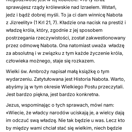
sprawujesz rządy królewskie nad Izraelem. Wstań,
jedz i bądź dobrej myśli. To ja ci dam winnicę Nabota
z Jizreelity» (1 Krl 21, 7). Kładzie ona nacisk na prestiż i
władzę króla, który, zgodnie z jej sposobem
postrzegania rzeczywistości, został zakwestionowany
przez odmowę Nabota. Ona natomiast uważa władzę
za absolutną i w związku z tym każde życzenie króla,
człowieka możnego, staje się rozkazem.
Wielki św. Ambroży napisał małą książkę o tym
wydarzeniu. Zatytułowana jest Historia Nabota. Warto,
abyśmy ją w tym okresie Wielkiego Postu przeczytali.
Jest bardzo piękna, jest bardzo konkretna.
Jezus, wspominając o tych sprawach, mówi nam:
«Wiecie, że władcy narodów uciskają je, a wielcy dają
im odczuć swą władzę. Nie tak będzie u was. Lecz kto
by między wami chciał stać się wielkim, niech będzie