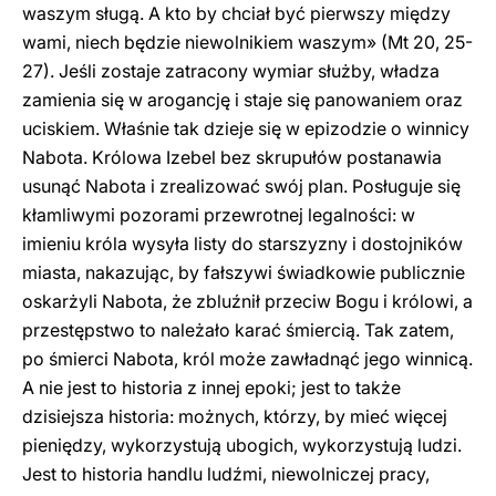
waszym sługą. A kto by chciał być pierwszy między
wami, niech będzie niewolnikiem waszym» (Mt 20, 25-
27). Jeśli zostaje zatracony wymiar służby, władza
zamienia się w arogancję i staje się panowaniem oraz
uciskiem. Właśnie tak dzieje się w epizodzie o winnicy
Nabota. Królowa Izebel bez skrupułów postanawia
usunąć Nabota i zrealizować swój plan. Posługuje się
kłamliwymi pozorami przewrotnej legalności: w
imieniu króla wysyła listy do starszyzny i dostojników
miasta, nakazując, by fałszywi świadkowie publicznie
oskarżyli Nabota, że zbluźnił przeciw Bogu i królowi, a
przestępstwo to należało karać śmiercią. Tak zatem,
po śmierci Nabota, król może zawładnąć jego winnicą.
A nie jest to historia z innej epoki; jest to także
dzisiejsza historia: możnych, którzy, by mieć więcej
pieniędzy, wykorzystują ubogich, wykorzystują ludzi.
Jest to historia handlu ludźmi, niewolniczej pracy,