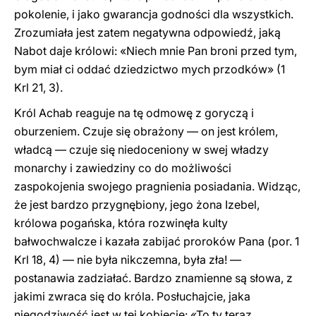
pokolenie, i jako gwarancja godności dla wszystkich.
Zrozumiała jest zatem negatywna odpowiedź, jaką
Nabot daje królowi: «Niech mnie Pan broni przed tym,
bym miał ci oddać dziedzictwo mych przodków» (1
Krl 21, 3).
Król Achab reaguje na tę odmowę z goryczą i
oburzeniem. Czuje się obrażony — on jest królem,
władcą — czuje się niedoceniony w swej władzy
monarchy i zawiedziny co do możliwości
zaspokojenia swojego pragnienia posiadania. Widząc,
że jest bardzo przygnębiony, jego żona Izebel,
królowa pogańska, która rozwinęła kulty
bałwochwalcze i kazała zabijać proroków Pana (por. 1
Krl 18, 4) — nie była nikczemna, była zła! —
postanawia zadziałać. Bardzo znamienne są słowa, z
jakimi zwraca się do króla. Posłuchajcie, jaka
niegodziwość jest w tej kobiecie: «To ty teraz