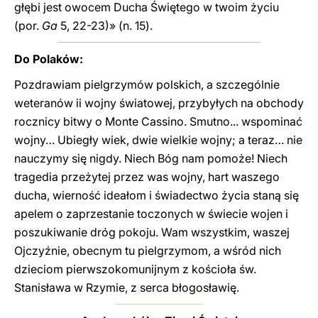
głębi jest owocem Ducha Świętego w twoim życiu
(por.
Ga
5, 22-23)» (n. 15).
Do Polaków:
Pozdrawiam pielgrzymów polskich, a szczególnie
weteranów ii wojny światowej, przybyłych na obchody
rocznicy bitwy o Monte Cassino. Smutno... wspominać
wojny… Ubiegły wiek, dwie wielkie wojny; a teraz… nie
nauczymy się nigdy. Niech Bóg nam pomoże! Niech
tragedia przeżytej przez was wojny, hart waszego
ducha, wierność ideałom i świadectwo życia staną się
apelem o zaprzestanie toczonych w świecie wojen i
poszukiwanie dróg pokoju. Wam wszystkim, waszej
Ojczyźnie, obecnym tu pielgrzymom, a wśród nich
dzieciom pierwszokomunijnym z kościoła św.
Stanisława w Rzymie, z serca błogosławię.