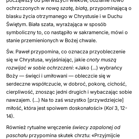
począwszy od pierwszych wieków, odzianie nowo
ochrzczonych w
nową szatę
,
białą
, przypominającą o
blasku życia otrzymanego w Chrystusie i w Duchu
Świętym. Biała szata, wyrażająca w sposób
symboliczny to, co nastąpiło w sakramencie, mówi o
stanie przemienionych w Bożej chwale.
Św. Paweł przypomina, co oznacza przyobleczenie
się w Chrystusa, wyjaśniając, jakie
cnoty muszą
rozwijać w sobie ochrzczeni
: «Jako (...) wybrańcy
Boży — święci i umiłowani — obleczcie się w
serdeczne współczucie, w dobroć, pokorę, cichość,
cierpliwość, znosząc jedni drugich i wybaczając sobie
nawzajem. (…) Na to zaś wszystko [przywdziejcie]
miłość, która jest spoiwem doskonałości» (
Kol
3, 12-
14).
Również rytualne wręczenie
świecy zapalonej od
paschału
przypomina skutek chrztu: «Przyjmijcie