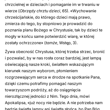
chrzcielnej w dzieciach i pomaganie im w trwaniu w
wierze (
Obrzędy chrztu dzieci
, 65). «Wychowanie
chrześcijańskie, do którego dzieci mają prawo,
zmierza do tego, by stopniowo je prowadzić do
poznania planu Bożego w Chrystusie, tak by dzieci te
mogły w końcu same potwierdzić wiarę, w której
zostały ochrzczone» (
tamże
, Wstęp, 3).
Żywa obecność Chrystusa, której trzeba strzec, bronić
i pozwalać, by w nas rosła coraz bardziej, jest lampą
oświecającą nasze kroki, światłem wskazującym
kierunek naszym wyborom, płomieniem
rozgrzewającym serca w drodze na spotkanie Pana,
dzięki czemu potrafimy pomagać naszym
towarzyszom podróży, aż do osiągnięcia
nierozłącznej jedności z Nim. Tego dnia, mówi
Apokalipsa, «już nocy nie będzie. A nie potrzeba nam
będzie światła lampy ani światła słońca, bo Pan Bóg