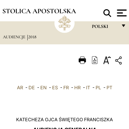
STOLICA APOSTOLSKA
POLSKI
AUDIENCJE
2018
FRANÇAIS
ENGLISH
ITALIANO
PORTUGUÊS
ESPAÑOL
AR
-
DE
-
EN
-
ES
-
FR
-
HR
-
IT
-
PL
-
PT
DEUTSCH
POLSKI
العربيّة
KATECHEZA OJCA ŚWIĘTEGO FRANCISZKA
中文