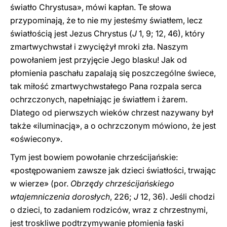
światło Chrystusa», mówi kapłan. Te słowa
przypominają, że to nie my jesteśmy światłem, lecz
światłością jest Jezus Chrystus (
J
1, 9; 12, 46), który
zmartwychwstał i zwyciężył mroki zła. Naszym
powołaniem jest przyjęcie Jego blasku! Jak od
płomienia paschału zapalają się poszczególne świece,
tak miłość zmartwychwstałego Pana rozpala serca
ochrzczonych, napełniając je światłem i żarem.
Dlatego od pierwszych wieków chrzest nazywany był
także «iluminacją», a o ochrzczonym mówiono, że jest
«oświecony».
Tym jest bowiem powołanie chrześcijańskie:
«postępowaniem zawsze jak dzieci światłości, trwając
w wierze» (por.
Obrzędy chrześcijańskiego
wtajemniczenia dorosłych
, 226;
J
12, 36). Jeśli chodzi
o dzieci, to zadaniem rodziców, wraz z chrzestnymi,
jest troskliwe podtrzymywanie płomienia łaski