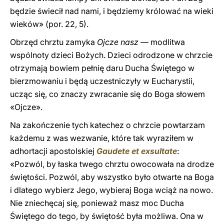
będzie świecił nad nami, i będziemy królować na wieki
wieków» (por. 22, 5).
Obrzęd chrztu zamyka
Ojcze nasz
— modlitwa
wspólnoty dzieci Bożych. Dzieci odrodzone w chrzcie
otrzymają bowiem pełnię daru Ducha Świętego w
bierzmowaniu i będą uczestniczyły w Eucharystii,
ucząc się, co znaczy zwracanie się do Boga słowem
«Ojcze».
Na zakończenie tych katechez o chrzcie powtarzam
każdemu z was wezwanie, które tak wyraziłem w
adhortacji apostolskiej
Gaudete et exsultate
:
«Pozwól, by łaska twego chrztu owocowała na drodze
świętości. Pozwól, aby wszystko było otwarte na Boga
i dlatego wybierz Jego, wybieraj Boga wciąż na nowo.
Nie zniechęcaj się, ponieważ masz moc Ducha
Świętego do tego, by świętość była możliwa. Ona w