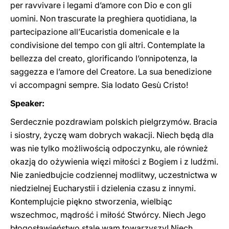
per ravvivare i legami d’amore con Dio e con gli
uomini. Non trascurate la preghiera quotidiana, la
partecipazione all’Eucaristia domenicale e la
condivisione del tempo con gli altri. Contemplate la
bellezza del creato, glorificando l’onnipotenza, la
saggezza e l’amore del Creatore. La sua benedizione
vi accompagni sempre. Sia lodato Gesù Cristo!
Speaker:
Serdecznie pozdrawiam polskich pielgrzymów. Bracia
i siostry, życzę wam dobrych wakacji. Niech będą dla
was nie tylko możliwością odpoczynku, ale również
okazją do ożywienia więzi miłości z Bogiem i z ludźmi.
Nie zaniedbujcie codziennej modlitwy, uczestnictwa w
niedzielnej Eucharystii i dzielenia czasu z innymi.
Kontemplujcie piękno stworzenia, wielbiąc
wszechmoc, mądrość i miłość Stwórcy. Niech Jego
błogosławieństwo stale wam towarzyszy! Niech