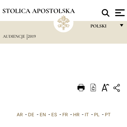
STOLICA APOSTOLSKA
POLSKI
AUDIENCJE
2019
FRANÇAIS
ENGLISH
ITALIANO
PORTUGUÊS
ESPAÑOL
DEUTSCH
POLSKI
AR
-
DE
-
EN
-
ES
-
FR
-
HR
-
IT
-
العربيّة
PL
-
PT
中文