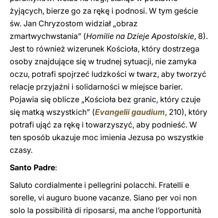
żyjących, bierze go za rękę i podnosi. W tym geście
św. Jan Chryzostom widział „obraz
zmartwychwstania” (
Homilie na Dzieje Apostolskie
, 8).
Jest to również wizerunek Kościoła, który dostrzega
osoby znajdujące się w trudnej sytuacji, nie zamyka
oczu, potrafi spojrzeć ludzkości w twarz, aby tworzyć
relacje przyjaźni i solidarności w miejsce barier.
Pojawia się oblicze „Kościoła bez granic, który czuje
się matką wszystkich” (
Evangelii gaudium
, 210), który
potrafi ująć za rękę i towarzyszyć, aby podnieść. W
ten sposób ukazuje moc imienia Jezusa po wszystkie
czasy.
Santo Padre
:
Saluto cordialmente i pellegrini polacchi. Fratelli e
sorelle, vi auguro buone vacanze. Siano per voi non
solo la possibilità di riposarsi, ma anche l’opportunità