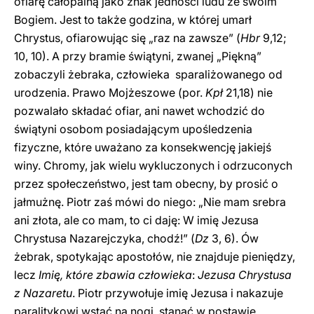
ofiarę całopalną jako znak jedności ludu ze swoim
Bogiem. Jest to także godzina, w której umarł
Chrystus, ofiarowując się „raz na zawsze” (
Hbr
9,12;
10, 10). A przy bramie świątyni, zwanej „Piękną”
zobaczyli żebraka, człowieka sparaliżowanego od
urodzenia. Prawo Mojżeszowe (por.
Kpł
21,18) nie
pozwalało składać ofiar, ani nawet wchodzić do
świątyni osobom posiadającym upośledzenia
fizyczne, które uważano za konsekwencję jakiejś
winy. Chromy, jak wielu wykluczonych i odrzuconych
przez społeczeństwo, jest tam obecny, by prosić o
jałmużnę. Piotr zaś mówi do niego: „Nie mam srebra
ani złota, ale co mam, to ci daję: W imię Jezusa
Chrystusa Nazarejczyka, chodź!” (
Dz
3, 6). Ów
żebrak, spotykając apostołów, nie znajduje pieniędzy,
lecz
Imię, które zbawia człowieka
:
Jezusa Chrystusa
z Nazaretu
. Piotr przywołuje imię Jezusa i nakazuje
paralitykowi wstać na nogi, stanąć w postawie