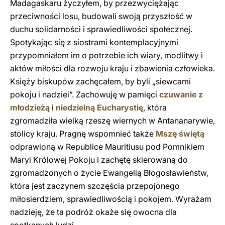
Madagaskaru życzyłem, by przezwyciężając
przeciwności losu, budowali swoją przyszłość w
duchu solidarności i sprawiedliwości społecznej.
Spotykając się z siostrami kontemplacyjnymi
przypomniałem im o potrzebie ich wiary, modlitwy i
aktów miłości dla rozwoju kraju i zbawienia człowieka.
Księży biskupów zachęcałem, by byli „siewcami
pokoju i nadziei”. Zachowuję w pamięci
czuwanie z
młodzieżą
i
niedzielną Eucharystię
, która
zgromadziła wielką rzeszę wiernych w Antananarywie,
stolicy kraju. Pragnę wspomnieć także
Mszę świętą
odprawioną w Republice Mauritiusu pod Pomnikiem
Maryi Królowej Pokoju i zachętę skierowaną do
zgromadzonych o życie Ewangelią Błogosławieństw,
która jest zaczynem szczęścia przepojonego
miłosierdziem, sprawiedliwością i pokojem. Wyrażam
nadzieję, że ta podróż okaże się owocna dla