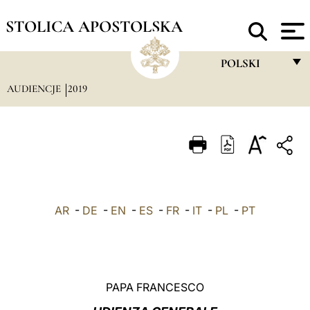
STOLICA APOSTOLSKA
POLSKI
AUDIENCJE
2019
FRANÇAIS
ENGLISH
ITALIANO
PORTUGUÊS
ESPAÑOL
AR
-
DE
-
EN
-
ES
-
FR
-
IT
-
PL
-
PT
DEUTSCH
POLSKI
العربيّة
PAPA FRANCESCO
中文