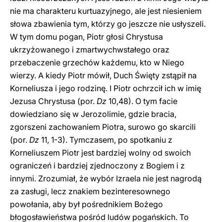
nie ma charakteru kurtuazyjnego, ale jest niesieniem
słowa zbawienia tym, którzy go jeszcze nie usłyszeli.
W tym domu pogan, Piotr głosi Chrystusa
ukrzyżowanego i zmartwychwstałego oraz
przebaczenie grzechów każdemu, kto w Niego
wierzy. A kiedy Piotr mówił, Duch Święty zstąpił na
Korneliusza i jego rodzinę. I Piotr ochrzcił ich w imię
Jezusa Chrystusa (por.
Dz
10,48). O tym facie
dowiedziano się w Jerozolimie, gdzie bracia,
zgorszeni zachowaniem Piotra, surowo go skarcili
(por.
Dz
11, 1-3). Tymczasem, po spotkaniu z
Korneliuszem Piotr jest bardziej wolny od swoich
ograniczeń i bardziej zjednoczony z Bogiem i z
innymi. Zrozumiał, że wybór Izraela nie jest nagrodą
za zasługi, lecz znakiem bezinteresownego
powołania, aby był pośrednikiem Bożego
błogosławieństwa pośród ludów pogańskich. To