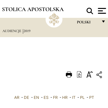
STOLICA APOSTOLSKA
POLSKI
AUDIENCJE
2019
FRANÇAIS
ENGLISH
ITALIANO
PORTUGUÊS
ESPAÑOL
DEUTSCH
POLSKI
AR
-
DE
-
EN
-
ES
-
FR
-
HR
-
IT
-
العربيّة
PL
-
PT
中文