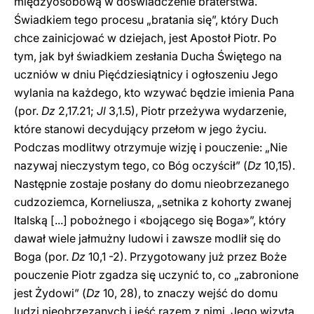
międzyosobową w doświadczenie braterstwa.
Świadkiem tego procesu „bratania się”, który Duch
chce zainicjować w dziejach, jest Apostoł Piotr. Po
tym, jak był świadkiem zesłania Ducha Świętego na
uczniów w dniu Pięćdziesiątnicy i ogłoszeniu Jego
wylania na każdego, kto wzywać będzie imienia Pana
(por.
Dz
2,17.21;
Jl
3,1.5), Piotr przeżywa wydarzenie,
które stanowi decydujący przełom w jego życiu.
Podczas modlitwy otrzymuje wizję i pouczenie: „Nie
nazywaj nieczystym tego, co Bóg oczyścił” (
Dz
10,15).
Następnie zostaje posłany do domu nieobrzezanego
cudzoziemca, Korneliusza, „setnika z kohorty zwanej
Italską [...] pobożnego i «bojącego się Boga»”, który
dawał wiele jałmużny ludowi i zawsze modlił się do
Boga (por.
Dz
10,1 -2). Przygotowany już przez Boże
pouczenie Piotr zgadza się uczynić to, co „zabronione
jest Żydowi” (
Dz
10, 28), to znaczy wejść do domu
ludzi nieobrzezanych i jeść razem z nimi. Jego wizyta