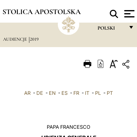
STOLICA APOSTOLSKA
POLSKI
AUDIENCJE
2019
FRANÇAIS
ENGLISH
ITALIANO
PORTUGUÊS
ESPAÑOL
AR
-
DE
-
EN
-
ES
-
FR
-
IT
-
PL
-
PT
DEUTSCH
POLSKI
العربيّة
PAPA FRANCESCO
中文