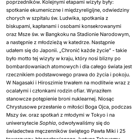
poprzedników. Kolejnymi etapami wizyty były:
spotkanie ekumeniczne i międzyreligijne, odwiedziny
chorych w szpitalu św. Ludwika, spotkania z
biskupami, kapłanami i osobami konsekrowanymi
oraz Msze św. w Bangkoku na Stadionie Narodowym,
a następnie z młodzieżą w katedrze. Nastąpnie
udałem się do Japonii. „Chronić każde życie” - takie
było motto tej wizyty w kraju, który nosi blizny po
bombardowaniach atomowych i dla całego świata jest
rzecznikiem podstawowego prawa do życia i pokoju.
W Nagasaki i Hiroszimie trwałem na modlitwie wraz z
ocalałymi i członkami rodzin ofiar. Wyraziłem
stanowcze potępienie broni nuklearnej. Niosąc
Chrystusowe przesłanie o miłości Boga Ojca, podczas
Mszy św. oraz spotkań z młodymi w Tokyo i na
uniwersytecie
Sophia
, odwoływaliśmy się do
świadectwa męczenników świętego Pawła Miki i 25