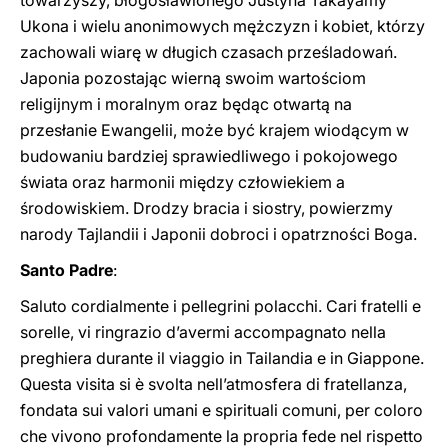
towarzyszy, błogosławionego Justyna Takayamy
Ukona i wielu anonimowych mężczyzn i kobiet, którzy
zachowali wiarę w długich czasach prześladowań.
Japonia pozostając wierną swoim wartościom
religijnym i moralnym oraz będąc otwartą na
przesłanie Ewangelii, może być krajem wiodącym w
budowaniu bardziej sprawiedliwego i pokojowego
świata oraz harmonii między człowiekiem a
środowiskiem. Drodzy bracia i siostry, powierzmy
narody Tajlandii i Japonii dobroci i opatrzności Boga.
Santo Padre
:
Saluto cordialmente i pellegrini polacchi. Cari fratelli e
sorelle, vi ringrazio d’avermi accompagnato nella
preghiera durante il viaggio in Tailandia e in Giappone.
Questa visita si è svolta nell’atmosfera di fratellanza,
fondata sui valori umani e spirituali comuni, per coloro
che vivono profondamente la propria fede nel rispetto