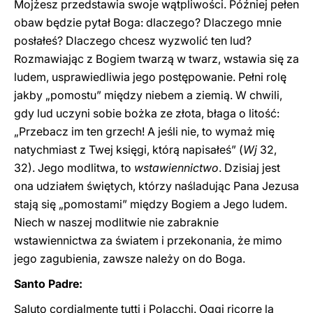
Mojżesz przedstawia swoje wątpliwości. Później pełen
obaw będzie pytał Boga: dlaczego? Dlaczego mnie
posłałeś? Dlaczego chcesz wyzwolić ten lud?
Rozmawiając z Bogiem twarzą w twarz, wstawia się za
ludem, usprawiedliwia jego postępowanie. Pełni rolę
jakby „pomostu” między niebem a ziemią. W chwili,
gdy lud uczyni sobie bożka ze złota, błaga o litość:
„Przebacz im ten grzech! A jeśli nie, to wymaż mię
natychmiast z Twej księgi, którą napisałeś” (
Wj
32,
32). Jego modlitwa, to
wstawiennictwo
. Dzisiaj jest
ona udziałem świętych, którzy naśladując Pana Jezusa
stają się „pomostami” między Bogiem a Jego ludem.
Niech w naszej modlitwie nie zabraknie
wstawiennictwa za światem i przekonania, że mimo
jego zagubienia, zawsze należy on do Boga.
Santo Padre:
Saluto cordialmente tutti i Polacchi. Oggi ricorre la