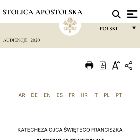
STOLICA APOSTOLSKA
POLSKI
AUDIENCJE
2020
FRANÇAIS
ENGLISH
ITALIANO
PORTUGUÊS
ESPAÑOL
AR
-
DE
-
EN
-
ES
-
FR
-
HR
-
IT
-
PL
-
PT
DEUTSCH
POLSKI
العربيّة
KATECHEZA OJCA ŚWIĘTEGO FRANCISZKA
中文