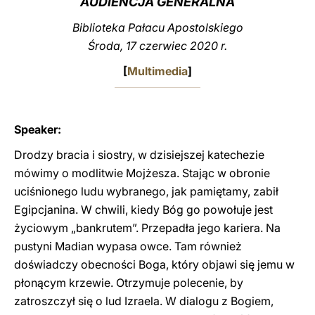
AUDIENCJA GENERALNA
LATINE
Biblioteka Pałacu Apostolskiego
Środa, 17 czerwiec 2020 r.
[
Multimedia
]
Speaker:
Drodzy bracia i siostry, w dzisiejszej katechezie
mówimy o modlitwie Mojżesza. Stając w obronie
uciśnionego ludu wybranego, jak pamiętamy, zabił
Egipcjanina. W chwili, kiedy Bóg go powołuje jest
życiowym „bankrutem”. Przepadła jego kariera. Na
pustyni Madian wypasa owce. Tam również
doświadczy obecności Boga, który objawi się jemu w
płonącym krzewie. Otrzymuje polecenie, by
zatroszczył się o lud Izraela. W dialogu z Bogiem,