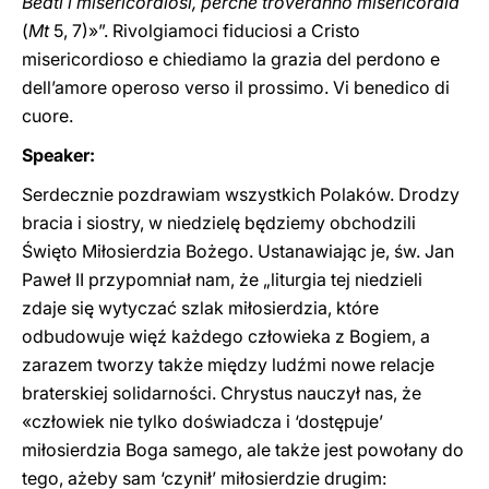
Beati i misericordiosi, perché troveranno misericordia
(
Mt
5, 7)»”. Rivolgiamoci fiduciosi a Cristo
misericordioso e chiediamo la grazia del perdono e
dell’amore operoso verso il prossimo. Vi benedico di
cuore.
Speaker:
Serdecznie pozdrawiam wszystkich Polaków. Drodzy
bracia i siostry, w niedzielę będziemy obchodzili
Święto Miłosierdzia Bożego. Ustanawiając je, św. Jan
Paweł II przypomniał nam, że „liturgia tej niedzieli
zdaje się wytyczać szlak miłosierdzia, które
odbudowuje więź każdego człowieka z Bogiem, a
zarazem tworzy także między ludźmi nowe relacje
braterskiej solidarności. Chrystus nauczył nas, że
«człowiek nie tylko doświadcza i ‘dostępuje’
miłosierdzia Boga samego, ale także jest powołany do
tego, ażeby sam ‘czynił’ miłosierdzie drugim: