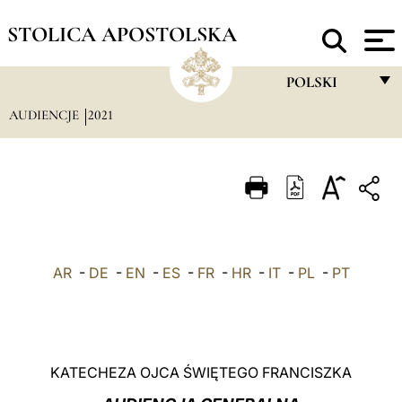
STOLICA APOSTOLSKA
POLSKI
AUDIENCJE
2021
FRANÇAIS
ENGLISH
ITALIANO
PORTUGUÊS
ESPAÑOL
AR
-
DE
-
EN
-
ES
-
FR
-
HR
-
IT
-
PL
-
PT
DEUTSCH
POLSKI
العربيّة
KATECHEZA OJCA ŚWIĘTEGO FRANCISZKA
中文