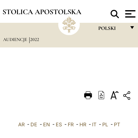
STOLICA APOSTOLSKA
POLSKI
AUDIENCJE
2022
FRANÇAIS
ENGLISH
ITALIANO
PORTUGUÊS
ESPAÑOL
DEUTSCH
POLSKI
AR
-
DE
-
EN
-
ES
-
FR
-
HR
-
IT
-
العربيّة
PL
-
PT
中文