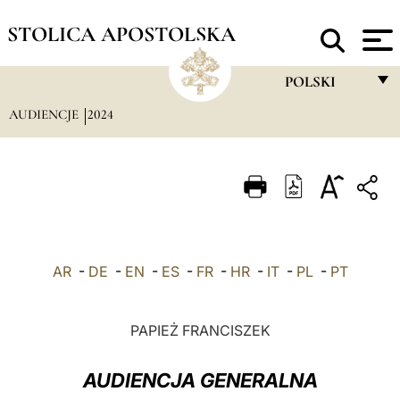
STOLICA APOSTOLSKA
POLSKI
AUDIENCJE
2024
FRANÇAIS
ENGLISH
ITALIANO
PORTUGUÊS
ESPAÑOL
AR
-
DE
-
EN
-
ES
-
FR
-
HR
-
IT
-
PL
-
PT
DEUTSCH
POLSKI
PAPIEŻ FRANCISZEK
العربيّة
AUDIENCJA GENERALNA
中文