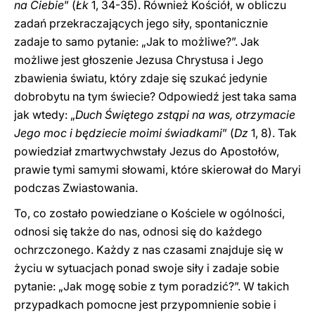
na Ciebie
” (
Łk
1, 34-35). Również Kościół, w obliczu
zadań przekraczających jego siły, spontanicznie
zadaje to samo pytanie: „Jak to możliwe?”. Jak
możliwe jest głoszenie Jezusa Chrystusa i Jego
zbawienia światu, który zdaje się szukać jedynie
dobrobytu na tym świecie? Odpowiedź jest taka sama
jak wtedy: „
Duch Świętego zstąpi na was, otrzymacie
Jego moc i będziecie moimi świadkami
” (
Dz
1, 8). Tak
powiedział zmartwychwstały Jezus do Apostołów,
prawie tymi samymi słowami, które skierował do Maryi
podczas Zwiastowania.
To, co zostało powiedziane o Kościele w ogólności,
odnosi się także do nas, odnosi się do każdego
ochrzczonego. Każdy z nas czasami znajduje się w
życiu w sytuacjach ponad swoje siły i zadaje sobie
pytanie: „Jak mogę sobie z tym poradzić?”. W takich
przypadkach pomocne jest przypomnienie sobie i