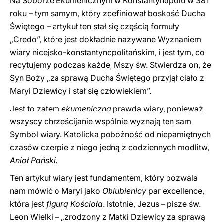
Na Soborze Ekumenicznym w Konstantynopolu w 381
roku – tym samym, który zdefiniował boskość Ducha
Świętego – artykuł ten stał się częścią formuły
„Credo”, które jest dokładnie nazywane Wyznaniem
wiary nicejsko-konstantynopolitańskim, i jest tym, co
recytujemy podczas każdej Mszy św. Stwierdza on, że
Syn Boży „za sprawą Ducha Świętego przyjął ciało z
Maryi Dziewicy i stał się człowiekiem”.
Jest to zatem
ekumeniczna
prawda wiary, ponieważ
wszyscy chrześcijanie wspólnie wyznają ten sam
Symbol wiary. Katolicka pobożność od niepamiętnych
czasów czerpie z niego jedną z codziennych modlitw,
Anioł Pański
.
Ten artykuł wiary jest fundamentem, który pozwala
nam mówić o Maryi jako
Oblubienicy
par excellence,
która jest
figurą Kościoła
. Istotnie, Jezus – pisze św.
Leon Wielki – „zrodzony z Matki Dziewicy za sprawą