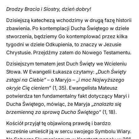
Drodzy Bracia i Siostry, dzień dobry!
Dzisiejszą katechezą wchodzimy w drugą fazę historii
zbawienia. Po kontemplacji Ducha Świętego w dziele
stworzenia, będziemy Go kontemplować przez kilka
tygodni w dziele Odkupienia, to znaczy w Jezusie
Chrystusie. Przejdźmy zatem do Nowego Testamentu.
Dzisiejszym tematem jest Duch Święty we Wcieleniu
Słowa. W Ewangelii Łukasza czytamy: „
Duch Święty
zstąpi na Ciebie”
– o Maryjo –
„i moc Najwyższego
okryje Cię cieniem
” (1, 35). Ewangelista Mateusz
potwierdza ten fundamentalny fakt dotyczący Maryi i
Ducha Świętego, mówiąc, że Maryja „
znalazła
się
brzemienną za sprawą Ducha Świętego
” (1, 18).
Kościół przyjął tę objawioną prawdę i bardzo
wcześnie umieścił ją w sercu swojego Symbolu Wiary.