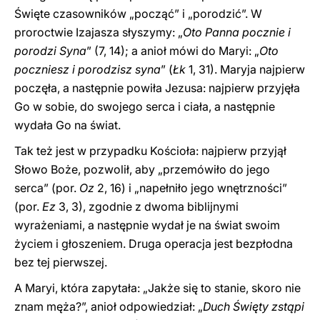
Święte czasowników „począć” i „porodzić”. W
proroctwie Izajasza słyszymy: „
Oto Panna pocznie i
porodzi Syna
” (7, 14); a anioł mówi do Maryi: „
Oto
poczniesz i porodzisz syna
” (
Łk
1, 31). Maryja najpierw
poczęła, a następnie powiła Jezusa: najpierw przyjęła
Go w sobie, do swojego serca i ciała, a następnie
wydała Go na świat.
Tak też jest w przypadku Kościoła: najpierw przyjął
Słowo Boże, pozwolił, aby „przemówiło do jego
serca” (por.
Oz
2, 16) i „napełniło jego wnętrzności”
(por.
Ez
3, 3), zgodnie z dwoma biblijnymi
wyrażeniami, a następnie wydał je na świat swoim
życiem i głoszeniem. Druga operacja jest bezpłodna
bez tej pierwszej.
A Maryi, która zapytała: „Jakże się to stanie, skoro nie
znam męża?”, anioł odpowiedział: „
Duch Święty zstąpi