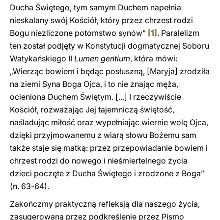
Ducha Świętego, tym samym Duchem napełnia
nieskalany swój Kościół, który przez chrzest rodzi
Bogu niezliczone potomstwo synów”
[1]
. Paralelizm
ten został podjęty w Konstytucji dogmatycznej Soboru
Watykańskiego II
Lumen gentium
, która mówi:
„Wierząc bowiem i będąc posłuszną, [Maryja] zrodziła
na ziemi Syna Boga Ojca, i to nie znając męża,
ocieniona Duchem Świętym. [...] I rzeczywiście
Kościół, rozważając Jej tajemniczą świętość,
naśladując miłość oraz wypełniając wiernie wolę Ojca,
dzięki przyjmowanemu z wiarą słowu Bożemu sam
także staje się matką: przez przepowiadanie bowiem i
chrzest rodzi do nowego i nieśmiertelnego życia
dzieci poczęte z Ducha Świętego i zrodzone z Boga”
(n. 63-64).
Zakończmy praktyczną refleksją dla naszego życia,
zasugerowaną przez podkreślenie przez Pismo