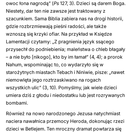
owoc łona nagrodą” (
Ps
127, 3). Dzieci są darem Boga.
Niestety, dar ten nie zawsze jest traktowany z
szacunkiem. Sama Biblia zabiera nas na drogi historii,
gdzie rozbrzmiewają pieśni radości, ale także
wznoszą się krzyki ofiar. Na przykład w Księdze
Lamentacji czytamy: „Z pragnienia język ssącego
przysechł do podniebienia; maleństwa o chleb błagały
– a nie było [nikogo], kto by im łamał” (4, 4); a prorok
Nahum, wspominając to, co wydarzyło się w
starożytnych miastach Tebach i Niniwie, pisze: „nawet
niemowlęta jego roztrzaskiwano na rogach
wszystkich ulic” (3, 10). Pomyślmy, jak wiele dzieci
umiera dziś z głodu i niedostatku lub jest rozrywanych
bombami.
Również na nowo narodzonego Jezusa natychmiast
naciera nawałnica przemocy Heroda, dokonując rzezi
dzieci w Betlejem. Ten mroczny dramat powtarza się