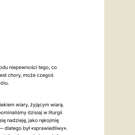
العربيّة
中文
LATINE
wodu niepewności tego, co
jest chory, może czegoś
ólu.
wiekiem wiary, żyjącym wiarą.
inaliśmy dzisiaj w liturgii
się nadzieję, jako rękojmię
 — dlatego był «sprawiedliwy».