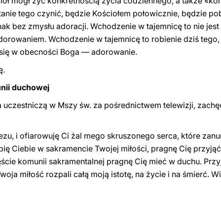
iół mógł żyć konkretnością życia codziennego, a także «k
w stanie tego czynić, będzie Kościołem połowicznie, będzie
dnak bez zmysłu adoracji. Wchodzenie w tajemnicę to nie je
adorowaniem. Wchodzenie w tajemnicę to robienie dziś tego,
 się w obecności Boga — adorowanie.
ę.
nii duchowej
 a uczestniczą w Mszy św. za pośrednictwem telewizji, zach
zu, i ofiarowuję Ci żal mego skruszonego serca, które zanur
lbię Ciebie w sakramencie Twojej miłości, pragnę Cię przy
ście komunii sakramentalnej pragnę Cię mieć w duchu. Przy
woja miłość rozpali całą moją istotę, na życie i na śmierć. W