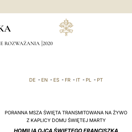
KA
NE ROZWAŻANIA
2020
DE
-
EN
-
ES
-
FR
-
IT
-
PL
-
PT
PORANNA MSZA ŚWIĘTA TRANSMITOWANA NA ŻYWO
Z KAPLICY DOMU ŚWIĘTEJ MARTY
HOMILIA OJCA ŚWIĘTEGO FRANCISZKA