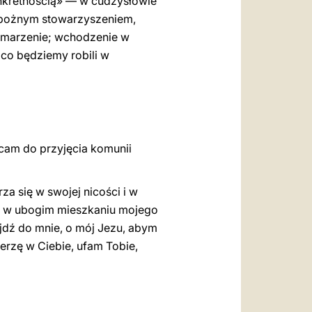
onkretnością» — w cudzysłowie
 pobożnym stowarzyszeniem,
st marzenie; wchodzenie w
 co będziemy robili w
ęcam do przyjęcia komunii
za się w swojej nicości i w
jąć w ubogim mieszkaniu mojego
jdź do mnie, o mój Jezu, abym
ierzę w Ciebie, ufam Tobie,