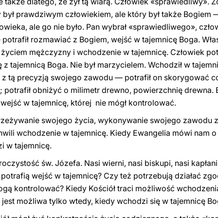
ale także dlatego, że żył tą wiarą. Człowiek «sprawiedliwy». 
był prawdziwym człowiekiem, ale który był także Bogiem 
ieka, ale go nie było. Pan wybrał «sprawiedliwego», człow
 potrafił rozmawiać z Bogiem, wejść w tajemnicę Boga. Właś
yciem mężczyzny i wchodzenie w tajemnicę. Człowiek pot
z tajemnicą Boga. Nie był marzycielem. Wchodził w tajemnic
z tą precyzją swojego zawodu — potrafił on skorygować co
ć; potrafił obniżyć o milimetr drewno, powierzchnię drewna. 
 wejść w tajemnicę, której nie mógł kontrolować.
przeżywanie swojego życia, wykonywanie swojego zawodu z
chwili wchodzenie w tajemnicę. Kiedy Ewangelia mówi nam o 
 w tajemnicę.
uroczystość św. Józefa. Nasi wierni, nasi biskupi, nasi kapłan
otrafią wejść w tajemnicę? Czy też potrzebują działać zgod
ogą kontrolować? Kiedy Kościół traci możliwość wchodzenia
jest możliwa tylko wtedy, kiedy wchodzi się w tajemnicę Bo