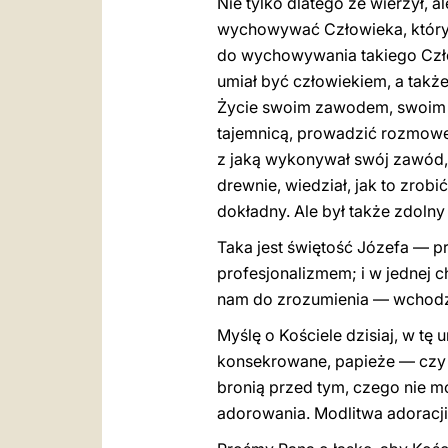
Nie tylko dlatego że wierzył, 
wychowywać Człowieka, który 
do wychowywania takiego Człow
umiał być człowiekiem, a także
Życie swoim zawodem, swoim ż
tajemnicą, prowadzić rozmowę 
z jaką wykonywał swój zawód, 
drewnie, wiedział, jak to zrobi
dokładny. Ale był także zdolny
Taka jest świętość Józefa — 
profesjonalizmem; i w jednej 
nam do zrozumienia — wchodzi
Myślę o Kościele dzisiaj, w tę 
konsekrowane, papieże — czy p
bronią przed tym, czego nie m
adorowania. Modlitwa adoracji 