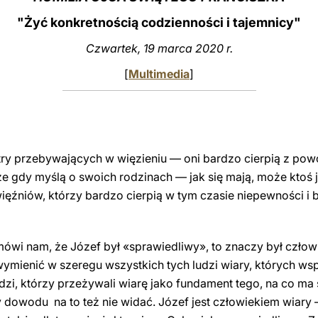
"Żyć konkretnością codzienności i tajemnicy"
Czwartek, 19 marca 2020 r.
[
Multimedia
]
ostry przebywających w więzieniu — oni bardzo cierpią z po
kże gdy myślą o swoich rodzinach — jak się mają, może ktoś 
więźniów, którzy bardzo cierpią w tym czasie niepewności i b
) mówi nam, że Józef był «sprawiedliwy», to znaczy był czło
mienić w szeregu wszystkich tych ludzi wiary, których wspom
udzi, którzy przeżywali wiarę jako fundament tego, na co ma 
dy dowodu na to też nie widać. Józef jest człowiekiem wiary