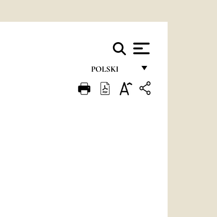
POLSKI
FRANÇAIS
ENGLISH
ITALIANO
PORTUGUÊS
ESPAÑOL
DEUTSCH
POLSKI