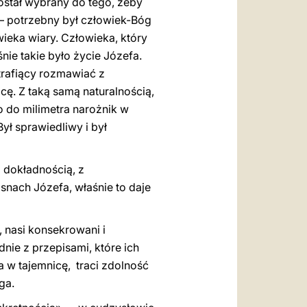
Został wybrany do tego, żeby
— potrzebny był człowiek-Bóg
ieka wiary. Człowieka, który
nie takie było życie Józefa.
rafiący rozmawiać z
ę. Z taką samą naturalnością,
 do milimetra narożnik w
Był sprawiedliwy i był
 dokładnością, z
snach Józefa, właśnie to daje
i, nasi konsekrowani i
nie z przepisami, które ich
 w tajemnicę, traci zdolność
ga.