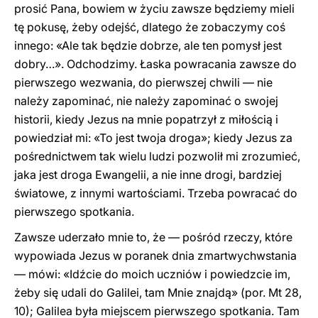
prosić Pana, bowiem w życiu zawsze będziemy mieli
tę pokusę, żeby odejść, dlatego że zobaczymy coś
innego: «Ale tak będzie dobrze, ale ten pomysł jest
dobry…». Odchodzimy. Łaska powracania zawsze do
pierwszego wezwania, do pierwszej chwili — nie
należy zapominać, nie należy zapominać o swojej
historii, kiedy Jezus na mnie popatrzył z miłością i
powiedział mi: «To jest twoja droga»; kiedy Jezus za
pośrednictwem tak wielu ludzi pozwolił mi zrozumieć,
jaka jest droga Ewangelii, a nie inne drogi, bardziej
światowe, z innymi wartościami. Trzeba powracać do
pierwszego spotkania.
Zawsze uderzało mnie to, że — pośród rzeczy, które
wypowiada Jezus w poranek dnia zmartwychwstania
— mówi: «Idźcie do moich uczniów i powiedzcie im,
żeby się udali do Galilei, tam Mnie znajdą» (por. Mt 28,
10); Galilea była miejscem pierwszego spotkania. Tam