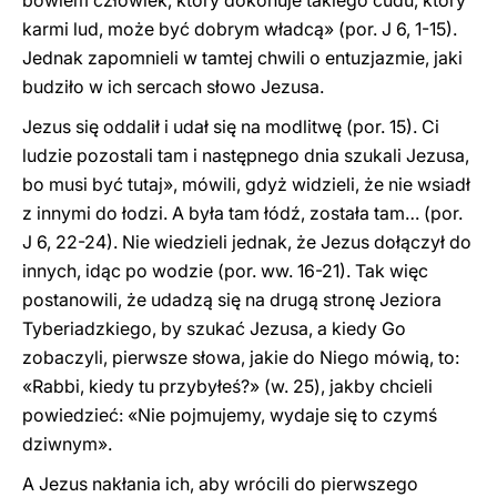
bowiem człowiek, który dokonuje takiego cudu, który
karmi lud, może być dobrym władcą» (por. J 6, 1-15).
Jednak zapomnieli w tamtej chwili o entuzjazmie, jaki
budziło w ich sercach słowo Jezusa.
Jezus się oddalił i udał się na modlitwę (por. 15). Ci
ludzie pozostali tam i następnego dnia szukali Jezusa,
bo musi być tutaj», mówili, gdyż widzieli, że nie wsiadł
z innymi do łodzi. A była tam łódź, została tam… (por.
J 6, 22-24). Nie wiedzieli jednak, że Jezus dołączył do
innych, idąc po wodzie (por. ww. 16-21). Tak więc
postanowili, że udadzą się na drugą stronę Jeziora
Tyberiadzkiego, by szukać Jezusa, a kiedy Go
zobaczyli, pierwsze słowa, jakie do Niego mówią, to:
«Rabbi, kiedy tu przybyłeś?» (w. 25), jakby chcieli
powiedzieć: «Nie pojmujemy, wydaje się to czymś
dziwnym».
A Jezus nakłania ich, aby wrócili do pierwszego