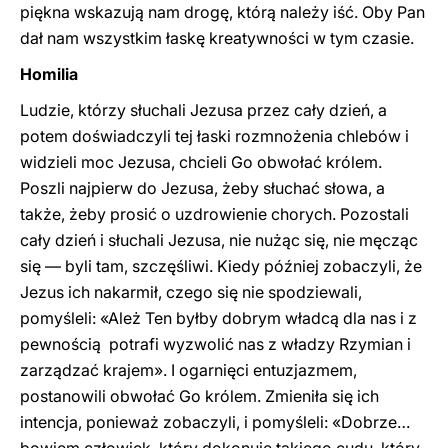
piękna wskazują nam drogę, którą należy iść. Oby Pan
dał nam wszystkim łaskę kreatywności w tym czasie.
Homilia
Ludzie, którzy słuchali Jezusa przez cały dzień, a
potem doświadczyli tej łaski rozmnożenia chlebów i
widzieli moc Jezusa, chcieli Go obwołać królem.
Poszli najpierw do Jezusa, żeby słuchać słowa, a
także, żeby prosić o uzdrowienie chorych. Pozostali
cały dzień i słuchali Jezusa, nie nużąc się, nie męcząc
się — byli tam, szczęśliwi. Kiedy później zobaczyli, że
Jezus ich nakarmił, czego się nie spodziewali,
pomyśleli: «Ależ Ten byłby dobrym władcą dla nas i z
pewnością potrafi wyzwolić nas z władzy Rzymian i
zarządzać krajem». I ogarnięci entuzjazmem,
postanowili obwołać Go królem. Zmieniła się ich
intencja, ponieważ zobaczyli, i pomyśleli: «Dobrze…