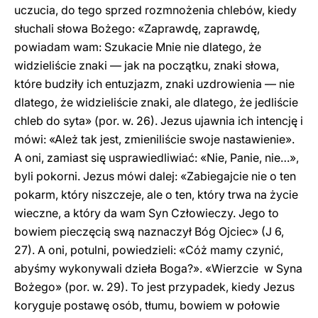
uczucia, do tego sprzed rozmnożenia chlebów, kiedy
słuchali słowa Bożego: «Zaprawdę, zaprawdę,
powiadam wam: Szukacie Mnie nie dlatego, że
widzieliście znaki — jak na początku, znaki słowa,
które budziły ich entuzjazm, znaki uzdrowienia — nie
dlatego, że widzieliście znaki, ale dlatego, że jedliście
chleb do syta» (por. w. 26). Jezus ujawnia ich intencję i
mówi: «Ależ tak jest, zmieniliście swoje nastawienie».
A oni, zamiast się usprawiedliwiać: «Nie, Panie, nie…»,
byli pokorni. Jezus mówi dalej: «Zabiegajcie nie o ten
pokarm, który niszczeje, ale o ten, który trwa na życie
wieczne, a który da wam Syn Człowieczy. Jego to
bowiem pieczęcią swą naznaczył Bóg Ojciec» (J 6,
27). A oni, potulni, powiedzieli: «Cóż mamy czynić,
abyśmy wykonywali dzieła Boga?». «Wierzcie w Syna
Bożego» (por. w. 29). To jest przypadek, kiedy Jezus
koryguje postawę osób, tłumu, bowiem w połowie