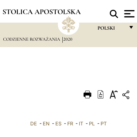
STOLICA APOSTOLSKA
POLSKI
CODZIENNE ROZWAŻANIA
2020
FRANÇAIS
ENGLISH
ITALIANO
PORTUGUÊS
ESPAÑOL
DEUTSCH
POLSKI
DE
-
EN
-
ES
-
FR
-
IT
-
PL
-
العربيّة
PT
中文