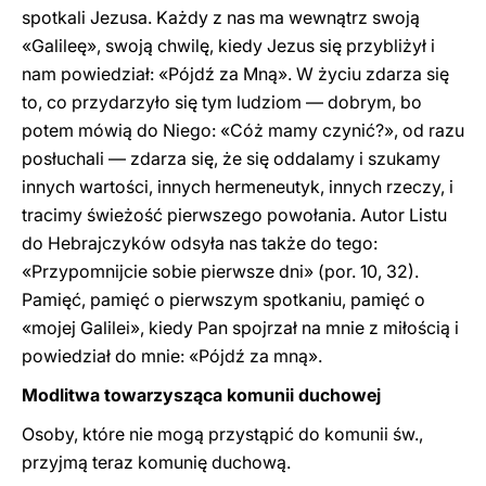
spotkali Jezusa. Każdy z nas ma wewnątrz swoją
«Galileę», swoją chwilę, kiedy Jezus się przybliżył i
nam powiedział: «Pójdź za Mną». W życiu zdarza się
to, co przydarzyło się tym ludziom — dobrym, bo
potem mówią do Niego: «Cóż mamy czynić?», od razu
posłuchali — zdarza się, że się oddalamy i szukamy
innych wartości, innych hermeneutyk, innych rzeczy, i
tracimy świeżość pierwszego powołania. Autor Listu
do Hebrajczyków odsyła nas także do tego:
«Przypomnijcie sobie pierwsze dni» (por. 10, 32).
Pamięć, pamięć o pierwszym spotkaniu, pamięć o
«mojej Galilei», kiedy Pan spojrzał na mnie z miłością i
powiedział do mnie: «Pójdź za mną».
Modlitwa towarzysząca komunii duchowej
Osoby, które nie mogą przystąpić do komunii św.,
przyjmą teraz komunię duchową.