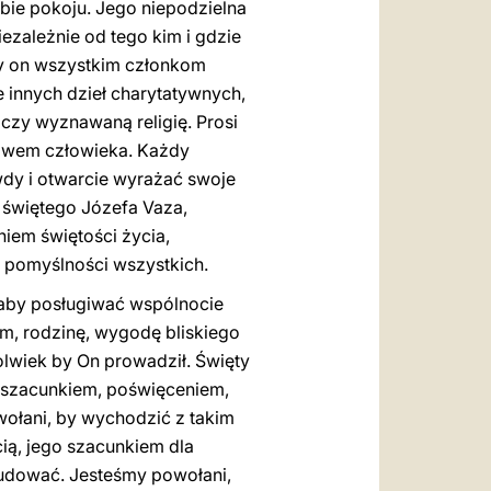
żbie pokoju. Jego niepodzielna
ezależnie od tego kim i gdzie
łuży on wszystkim członkom
e innych dzieł charytatywnych,
 czy wyznawaną religię. Prosi
rawem człowieka. Każdy
wdy i otwarcie wyrażać swoje
e świętego Józefa Vaza,
iem świętości życia,
 pomyślności wszystkich.
, aby posługiwać wspólnocie
om, rodzinę, wygodę bliskiego
lwiek by On prowadził. Święty
z szacunkiem, poświęceniem,
wołani, by wychodzić z takim
ią, jego szacunkiem dla
budować. Jesteśmy powołani,