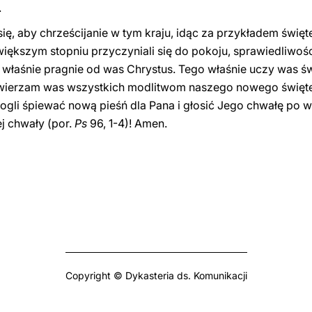
.
 się, aby chrześcijanie w tym kraju, idąc za przykładem świę
iększym stopniu przyczyniali się do pokoju, sprawiedliwośc
 właśnie pragnie od was Chrystus. Tego właśnie uczy was św
awierzam was wszystkich modlitwom naszego nowego święte
gli śpiewać nową pieśń dla Pana i głosić Jego chwałę po w
ej chwały (por.
Ps
96, 1-4)! Amen.
Copyright © Dykasteria ds. Komunikacji