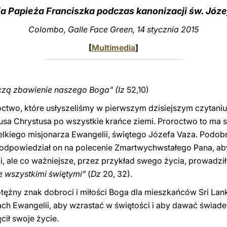
ia Papieża Franciszka podczas kanonizacji św. Józe
Colombo, Galle Face Green, 14 stycznia 2015
[
Multimedia
]
czą zbawienie naszego Boga” (Iz
52,10)
roctwo, które usłyszeliśmy w pierwszym dzisiejszym czytani
sa Chrystusa po wszystkie krańce ziemi. Proroctwo to ma s
kiego misjonarza Ewangelii, świętego Józefa Vaza. Podobnie 
a, odpowiedział on na polecenie Zmartwychwstałego Pana, a
, ale co ważniejsze, przez przykład swego życia, prowadził 
e wszystkimi świętymi”
(
Dz
20, 32).
ężny znak dobroci i miłości Boga dla mieszkańców Sri Lank
ach Ewangelii, aby wzrastać w świętości i aby dawać świa
cił swoje życie.