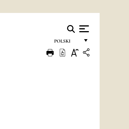
POLSKI
FRANÇAIS
ENGLISH
ITALIANO
PORTUGUÊS
ESPAÑOL
DEUTSCH
POLSKI