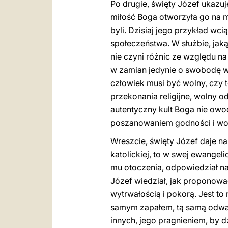
Po drugie, święty Józef ukazu
miłość Boga otworzyła go na mi
byli. Dzisiaj jego przykład wc
społeczeństwa. W służbie, jaką
nie czyni różnic ze względu na
w zamian jedynie o swobodę wy
człowiek musi być wolny, czy 
przekonania religijne, wolny 
autentyczny kult Boga nie owo
poszanowaniem godności i wol
Wreszcie, święty Józef daje n
katolickiej, to w swej ewangel
mu otoczenia, odpowiedział n
Józef wiedział, jak proponowa
wytrwałością i pokorą. Jest t
samym zapałem, tą samą odwagą
innych, jego pragnieniem, by dz