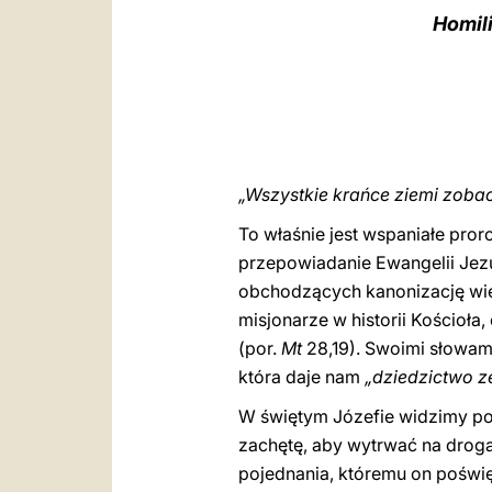
Homil
„Wszystkie krańce ziemi zoba
To właśnie jest wspaniałe pro
przepowiadanie Ewangelii Jezu
obchodzących kanonizację wiel
misjonarze w historii Kościoł
(por.
Mt
28,19). Swoimi słowami
która daje nam
„dziedzictwo z
W świętym Józefie widzimy pot
zachętę, aby wytrwać na drog
pojednania, któremu on poświę