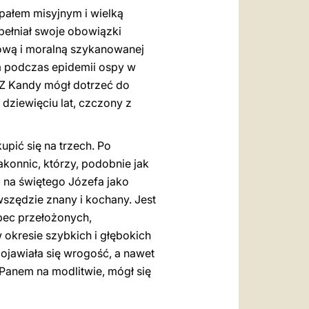
apałem misyjnym i wielką
pełniał swoje obowiązki
hową i moralną szykanowanej
ym podczas epidemii ospy w
 Z Kandy mógł dotrzeć do
 dziewięciu lat, czczony z
pić się na trzech. Po
akonnic, którzy, podobnie jak
ć na świętego Józefa jako
szędzie znany i kochany. Jest
bec przełożonych,
 okresie szybkich i głębokich
pojawiała się wrogość, a nawet
Panem na modlitwie, mógł się