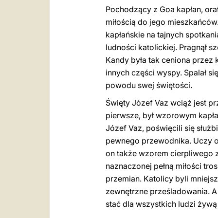
Pochodzący z Goa kapłan, orat
miłością do jego mieszkańców.
kapłańskie na tajnych spotkan
ludności katolickiej. Pragnął
Kandy była tak ceniona przez
innych części wyspy. Spalał si
powodu swej świętości.
Święty Józef Vaz wciąż jest p
pierwsze, był wzorowym kapłane
Józef Vaz, poświęcili się słu
pewnego przewodnika. Uczy on 
on także wzorem cierpliwego z
naznaczonej pełną miłości tros
przemian. Katolicy byli mniej
zewnętrzne prześladowania. A
stać dla wszystkich ludzi żywą 