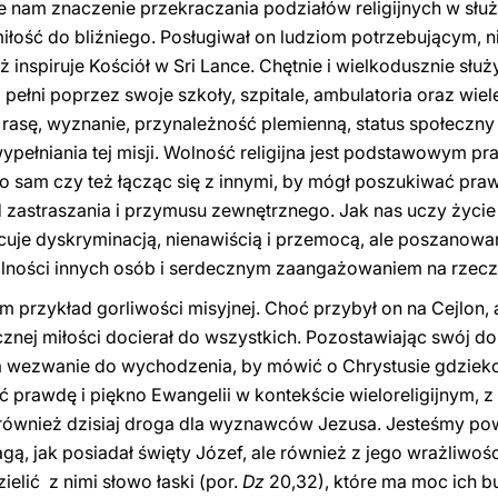
je nam znaczenie przekraczania podziałów religijnych w słu
łość do bliźniego. Posługiwał on ludziom potrzebującym, ni
iąż inspiruje Kościół w Sri Lance. Chętnie i wielkodusznie s
 pełni poprzez swoje szkoły, szpitale, ambulatoria oraz wiel
 rasę, wyznanie, przynależność plemienną, status społeczny
pełniania tej misji. Wolność religijna jest podstawowym p
to sam czy też łącząc się z innymi, by mógł poszukiwać pra
od zastraszania i przymusu zewnętrznego. Jak nas uczy życi
cuje dyskryminacją, nienawiścią i przemocą, ale poszanowan
ności innych osób i serdecznym zaangażowaniem na rzecz
am przykład gorliwości misyjnej. Choć przybył on na Cejlon
icznej miłości docierał do wszystkich. Pozostawiając swój d
a wezwanie do wychodzenia, by mówić o Chrystusie gdzieko
ć prawdę i piękno Ewangelii w kontekście wieloreligijnym, 
o również dzisiaj droga dla wyznawców Jezusa. Jesteśmy po
, jak posiadał święty Józef, ale również z jego wrażliwośc
ielić z nimi słowo łaski (por.
Dz
20,32), które ma moc ich 