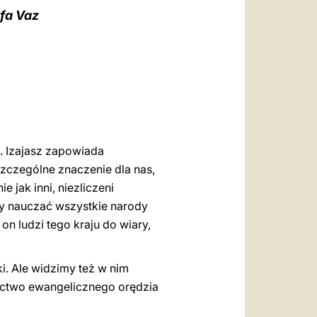
العربيّة
fa Vaz
中文
LATINE
u. Izajasz zapowiada
zczególne znaczenie dla nas,
jak inni, niezliczeni
by nauczać wszystkie narody
on ludzi tego kraju do wiary,
i. Ale widzimy też w nim
dectwo ewangelicznego orędzia