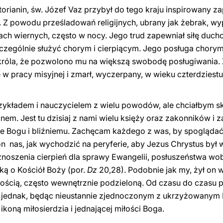
orianin, św. Józef Vaz przybył do tego kraju inspirowany z
 Z powodu prześladowań religijnych, ubrany jak żebrak, wy
iach wiernych, często w nocy. Jego trud zapewniał siłę duc
 szczególnie służyć chorym i cierpiącym. Jego posługa chor
 króla, że pozwolono mu na większą swobodę posługiwania.
ę w pracy misyjnej i zmarł, wyczerpany, w wieku czterdziestu
rzykładem i nauczycielem z wielu powodów, ale chciałbym sku
m. Jest tu dzisiaj z nami wielu księży oraz zakonników i z
żbie Bogu i bliźniemu. Zachęcam każdego z was, by spogląda
nas, jak wychodzić na peryferie, aby Jezus Chrystus był w
noszenia cierpień dla sprawy Ewangelii, posłuszeństwa wo
ką o Kościół Boży (por.
Dz
20,28). Podobnie jak my, żył on w
szością, często wewnętrznie podzieloną. Od czasu do czasu 
 jednak, będąc nieustannie zjednoczonym z ukrzyżowanym 
ikoną miłosierdzia i jednającej miłości Boga.