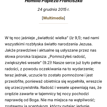
Homilia Papieża Franciszka
LATINE
24 grudnia 2015 r.
[
Multimedia
]
W tę noc jaśnieje „światłość wielka” (
Iz
9,1); nad nami
wszystkimi rozbłyska światło narodzenia Jezusa.
Jakże prawdziwe i aktualne są usłyszane przez nas
słowa proroka Izajasza: „Pomnożyłeś radość,
zwiększyłeś wesele” (9.2)! Nasze serce już było pełne
radości, z powodu oczekiwania na to wydarzenie;
teraz jednak, uczucie to zostało pomnożone i jest
przeobfite, ponieważ obietnica się wypełniła, wreszcie
się urzeczywistniła. Radość i wesele upewniają nas, że
orędzie zawarte w tajemnicy tej nocy pochodzi
naprawdę od Boga. Nie ma miejsca na wątpliwość;
zostawmy ją sceptykom, którzy pytając jedynie