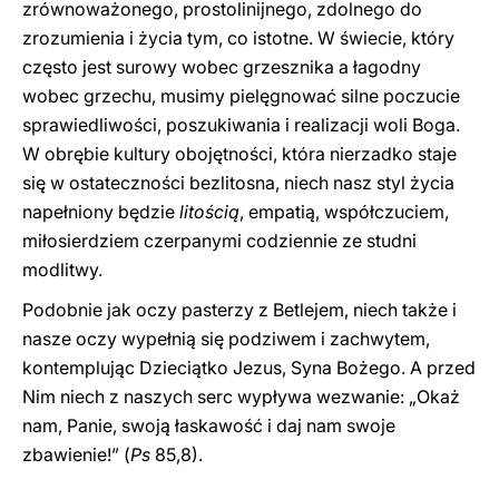
zrównoważonego, prostolinijnego, zdolnego do
zrozumienia i życia tym, co istotne. W świecie, który
często jest surowy wobec grzesznika a łagodny
wobec grzechu, musimy pielęgnować silne poczucie
sprawiedliwości, poszukiwania i realizacji woli Boga.
W obrębie kultury obojętności, która nierzadko staje
się w ostateczności bezlitosna, niech nasz styl życia
napełniony będzie
litością
, empatią, współczuciem,
miłosierdziem czerpanymi codziennie ze studni
modlitwy.
Podobnie jak oczy pasterzy z Betlejem, niech także i
nasze oczy wypełnią się podziwem i zachwytem,
kontemplując Dzieciątko Jezus, Syna Bożego. A przed
Nim niech z naszych serc wypływa wezwanie: „Okaż
nam, Panie, swoją łaskawość i daj nam swoje
zbawienie!” (
Ps
85,8).