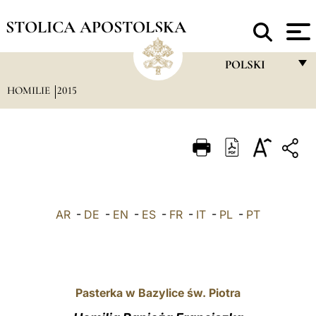
STOLICA APOSTOLSKA
POLSKI
HOMILIE
2015
FRANÇAIS
ENGLISH
ITALIANO
PORTUGUÊS
ESPAÑOL
AR
-
DE
-
EN
-
ES
-
FR
-
IT
-
PL
-
PT
DEUTSCH
POLSKI
العربيّة
Pasterka w Bazylice św. Piotra
中文