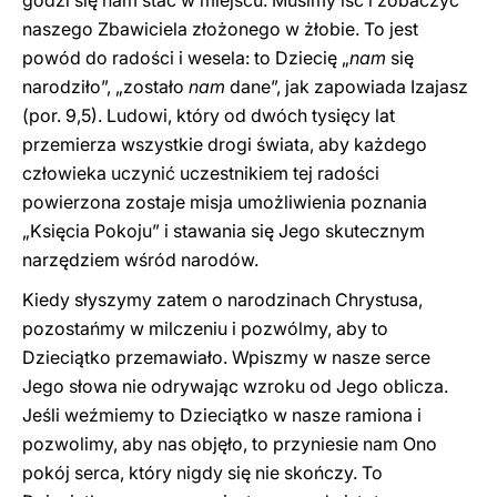
godzi się nam stać w miejscu. Musimy iść i zobaczyć
naszego Zbawiciela złożonego w żłobie. To jest
powód do radości i wesela: to Dziecię „
nam
się
narodziło”, „zostało
nam
dane”, jak zapowiada Izajasz
(por. 9,5). Ludowi, który od dwóch tysięcy lat
przemierza wszystkie drogi świata, aby każdego
człowieka uczynić uczestnikiem tej radości
powierzona zostaje misja umożliwienia poznania
„Księcia Pokoju” i stawania się Jego skutecznym
narzędziem wśród narodów.
Kiedy słyszymy zatem o narodzinach Chrystusa,
pozostańmy w milczeniu i pozwólmy, aby to
Dzieciątko przemawiało. Wpiszmy w nasze serce
Jego słowa nie odrywając wzroku od Jego oblicza.
Jeśli weźmiemy to Dzieciątko w nasze ramiona i
pozwolimy, aby nas objęło, to przyniesie nam Ono
pokój serca, który ​​nigdy się nie skończy. To