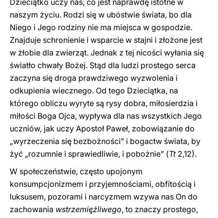
Dzieciątko uczy nas, co jest naprawdę istotne w
naszym życiu. Rodzi się w ubóstwie świata, bo dla
Niego i Jego rodziny nie ma miejsca w gospodzie.
Znajduje schronienie i wsparcie w stajni i złożone jest
w żłobie dla zwierząt. Jednak z tej nicości wyłania się
światło chwały Bożej. Stąd dla ludzi prostego serca
zaczyna się droga prawdziwego wyzwolenia i
odkupienia wiecznego. Od tego Dzieciątka, na
którego obliczu wyryte są rysy dobra, miłosierdzia i
miłości Boga Ojca, wypływa dla nas wszystkich Jego
uczniów, jak uczy Apostoł Paweł, zobowiązanie do
„wyrzeczenia się bezbożności” i bogactw świata, by
żyć „rozumnie i sprawiedliwie, i pobożnie” (
Tt
2,12).
W społeczeństwie, często upojonym
konsumpcjonizmem i przyjemnościami, obfitością i
luksusem, pozorami i narcyzmem wzywa nas On do
zachowania
wstrzemięźliwego
, to znaczy prostego,