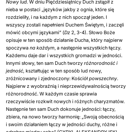
Nowy lud.
W dniu Pięćdziesiątnicy Duch zstąpił z
nieba w postaci „języków jakby z ognia, które się
rozdzieliły, i na każdym z nich spoczął jeden. I
wszyscy zostali napełnieni Duchem Świętym, i zaczęli
mówić obcymi językami” (
Dz
2, 3-4). Słowo Boże
opisuje w ten sposób działanie Ducha, który najpierw
spoczywa
na każdym
, a następnie wszystkich łączy.
Każdemu daje dar i wszystkich gromadzi w jedności.
Innymi słowy, ten sam Duch tworzy
różnorodność i
jedność,
kształtując w ten sposób lud nowy,
zróżnicowany i zjednoczony: Kościół
powszechny
.
Najpierw z wyobraźnią i nieprzewi­dywalnością tworzy
różnorodność. W każdym czasie sprawia
rzeczywiście rozkwit nowych i różnych charyzmatów.
Następnie ten sam Duch dokonuje jedności: łączy,
zbiera, na nowo tworzy harmonię: „Swoją obecnością
i swoim działaniem łączy w jedności duchy, różne i