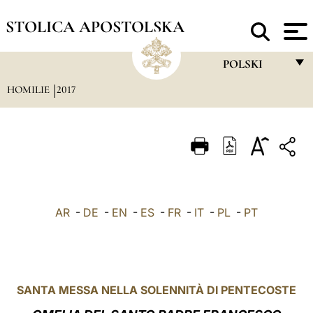
STOLICA APOSTOLSKA
POLSKI
HOMILIE
2017
FRANÇAIS
ENGLISH
ITALIANO
PORTUGUÊS
ESPAÑOL
AR
-
DE
-
EN
-
ES
-
FR
-
IT
-
PL
-
PT
DEUTSCH
POLSKI
العربيّة
SANTA MESSA NELLA SOLENNITÀ DI PENTECOSTE
中文