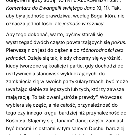
odrębne między sobą” (CYRYL ALEKSANDRYJSKI,
Komentarz do Ewangelii świętego Jana
XI, 11). Tak,
aby była jedność prawdziwa, według Boga, która nie
oznacza jednolitości, ale
jedność w różnicy
.
Aby tego dokonać, warto, byśmy starali się
wystrzegać dwóch często powtarzających się
pokus
.
Pierwszą nich jest do dążenie do
różnorodności bez
jedności
. Dzieje się tak, kiedy chcemy się wyróżnić,
kiedy tworzone są koalicje i partie, gdy dochodzi do
usztywnienia stanowisk wykluczających, do
zamknięcia się w swoich partykularyzmach, być może
uważając siebie za lepszych lub tych, którzy zawsze
mają rację. To tak zwani „stróże prawdy”. Wówczas
wybiera się część, a nie całość, przynależność do
tego czy innego kręgu, bardziej niż przynależność do
Kościoła. Stajemy się „fanami” danej części, zamiast
być braćmi i siostrami w tym samym Duchu; bardziej