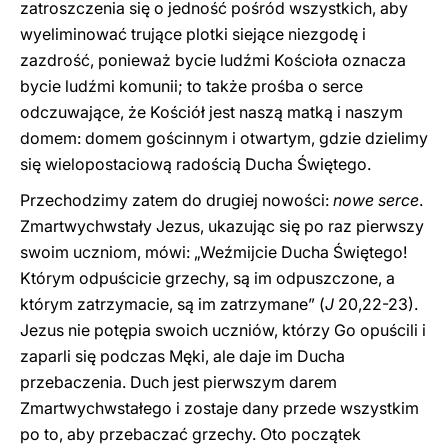
zatroszczenia się o jedność pośród wszystkich, aby
wyeliminować trujące plotki siejące niezgodę i
zazdrość, ponieważ bycie ludźmi Kościoła oznacza
bycie ludźmi komunii; to także prośba o serce
odczuwające, że Kościół jest naszą matką i naszym
domem: domem gościnnym i otwartym, gdzie dzielimy
się wielopostaciową radością Ducha Świętego.
Przechodzimy zatem do drugiej nowości:
nowe serce
.
Zmartwychwstały Jezus, ukazując się po raz pierwszy
swoim uczniom, mówi: „Weźmijcie Ducha Świętego!
Którym odpuścicie grzechy, są im odpuszczone, a
którym zatrzymacie, są im zatrzymane” (
J
20,22-23).
Jezus nie potępia swoich uczniów, którzy Go opuścili i
zaparli się podczas Męki, ale daje im Ducha
przebaczenia. Duch jest pierwszym darem
Zmartwychwstałego i zostaje dany przede wszystkim
po to, aby przebaczać grzechy. Oto początek