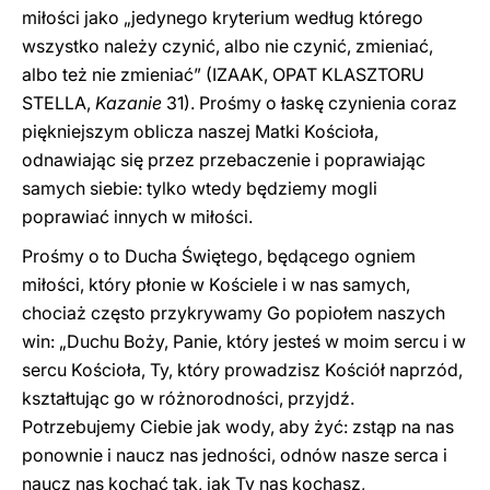
miłości jako „jedynego kryterium według którego
wszystko należy czynić, albo nie czynić, zmieniać,
albo też nie zmieniać” (IZAAK, OPAT KLASZTORU
STELLA,
Kazanie
31). Prośmy o łaskę czynienia coraz
piękniejszym oblicza naszej Matki Kościoła,
odnawiając się przez przebaczenie i poprawiając
samych siebie: tylko wtedy będziemy mogli
poprawiać innych w miłości.
Prośmy o to Ducha Świętego, będącego ogniem
miłości, który płonie w Kościele i w nas samych,
chociaż często przykrywamy Go popiołem naszych
win: „Duchu Boży, Panie, który jesteś w moim sercu i w
sercu Kościoła, Ty, który prowadzisz Kościół naprzód,
kształtując go w różnorodności, przyjdź.
Potrzebujemy Ciebie jak wody, aby żyć: zstąp na nas
ponownie i naucz nas jedności, odnów nasze serca i
naucz nas kochać tak, jak Ty nas kochasz,