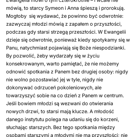
Ewangelia mówi o tym czterokrotnie – i wcale nie
mówią, to starcy Symeon i Anna śpieszą i prorokują.
Mogłoby się wydawać, że powinno być odwrotnie:
zazwyczaj młodzi mówią z zapałem o przyszłości,
podczas gdy starsi strzegą przeszłości. W Ewangelii
dzieje się odwrotnie, ponieważ kiedy spotykamy się w
Panu, natychmiast pojawiają się Boże niespodzianki.
By pozwolić, żeby wydarzały się w życiu
konsekrowanym, warto pamiętać, że nie możemy
odnowić spotkania z Panem bez drugiej osoby: nigdy
nie wolno pozostawiać jej w tyle, nigdy nie
dokonywać odrzuceń pokoleniowych, ale
towarzyszyć sobie na co dzień z Panem w centrum.
Jeśli bowiem młodzi są wezwani do otwierania
nowych drzwi, to starsi mają klucze. A młodość
danego instytutu polega na udaniu się do korzeni,
słuchając starszych. Bez tego spotkania między
osobami starszymi a młodymi nie ma przyszłości; nie