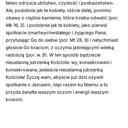
łatwo odrzuca ubóstwo, czystość i posłuszeństwo.
Ale, podobnie jak te kobiety, idźcie dalej, pomimo
obawy o ciężkie kamienie, które trzeba odwalić (por.
Mk
16, 3). I podobnie jak te kobiety, jako pierwsi
spotkacie zmartwychwstałego i żyjącego Pana,
przytulając Go do siebie (por. Mt 28, 9) i natychmiast
głosicie Go braciom, z oczyma jaśniejącymi wielką
radością (por. w. 8). W ten sposób będziecie
nieustanną jutrzenką Kościoła: wy, konsekrowani i
konsekrowane, jesteście nieustanną jutrzenką
Kościoła! Życzę wam, abyście już dziś ożywili
spotkanie z Jezusem, idąc razem ku Niemu: a to
przyda światła waszym oczom i energii waszym
krokom.