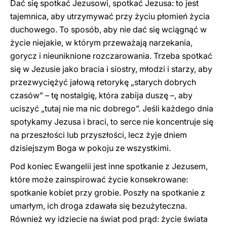
Dać się spotkać Jezusowi, spotkać Jezusa: to jest
tajemnica, aby utrzymywać przy życiu płomień życia
duchowego. To sposób, aby nie dać się wciągnąć w
życie niejakie, w którym przeważają narzekania,
gorycz i nieuniknione rozczarowania. Trzeba spotkać
się w Jezusie jako bracia i siostry, młodzi i starzy, aby
przezwyciężyć jałową retorykę „starych dobrych
czasów” – tę nostalgię, która zabija duszę –, aby
uciszyć „tutaj nie ma nic dobrego”. Jeśli każdego dnia
spotykamy Jezusa i braci, to serce nie koncentruje się
na przeszłości lub przyszłości, lecz żyje dniem
dzisiejszym Boga w pokoju ze wszystkimi.
Pod koniec Ewangelii jest inne spotkanie z Jezusem,
które może zainspirować życie konsekrowane:
spotkanie kobiet przy grobie. Poszły na spotkanie z
umarłym, ich droga zdawała się bezużyteczna.
Również wy idziecie na świat pod prąd: życie świata