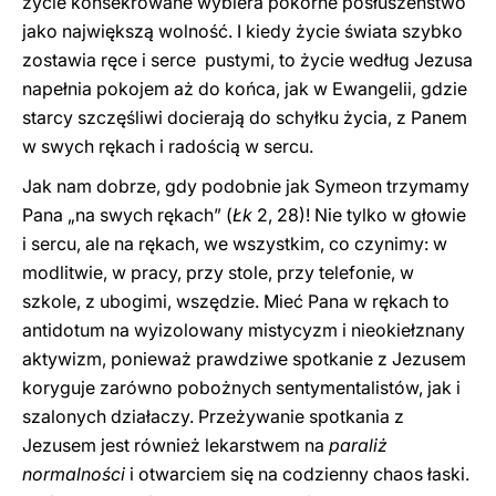
życie konsekrowane wybiera pokorne posłuszeństwo
jako największą wolność. I kiedy życie świata szybko
zostawia ręce i serce pustymi, to życie według Jezusa
napełnia pokojem aż do końca, jak w Ewangelii, gdzie
starcy szczęśliwi docierają do schyłku życia, z Panem
w swych rękach i radością w sercu.
Jak nam dobrze, gdy podobnie jak Symeon trzymamy
Pana „na swych rękach” (
Łk
2, 28)! Nie tylko w głowie
i sercu, ale na rękach, we wszystkim, co czynimy: w
modlitwie, w pracy, przy stole, przy telefonie, w
szkole, z ubogimi, wszędzie. Mieć Pana w rękach to
antidotum na wyizolowany mistycyzm i nieokiełznany
aktywizm, ponieważ prawdziwe spotkanie z Jezusem
koryguje zarówno pobożnych sentymentalistów, jak i
szalonych działaczy. Przeżywanie spotkania z
Jezusem jest również lekarstwem na
paraliż
normalności
i otwarciem się na codzienny chaos łaski.