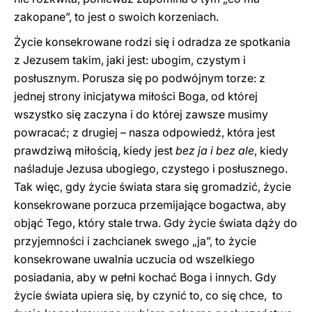
zakopane”, to jest o swoich korzeniach.
Życie konsekrowane rodzi się i odradza ze spotkania
z Jezusem takim, jaki jest: ubogim, czystym i
posłusznym. Porusza się po podwójnym torze: z
jednej strony inicjatywa miłości Boga, od której
wszystko się zaczyna i do której zawsze musimy
powracać; z drugiej – nasza odpowiedź, która jest
prawdziwą miłością, kiedy jest
bez ja i bez ale
, kiedy
naśladuje Jezusa ubogiego, czystego i posłusznego.
Tak więc, gdy życie świata stara się gromadzić, życie
konsekrowane porzuca przemijające bogactwa, aby
objąć Tego, który stale trwa. Gdy życie świata dąży do
przyjemności i zachcianek swego „ja”, to życie
konsekrowane uwalnia uczucia od wszelkiego
posiadania, aby w pełni kochać Boga i innych. Gdy
życie świata upiera się, by czynić to, co się chce, to