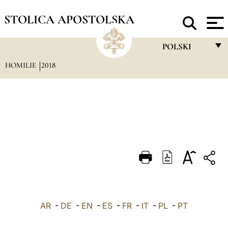
STOLICA APOSTOLSKA
POLSKI
HOMILIE
2018
FRANÇAIS
ENGLISH
ITALIANO
PORTUGUÊS
ESPAÑOL
DEUTSCH
POLSKI
AR
-
DE
-
EN
-
ES
-
FR
-
IT
-
PL
العربيّة
-
PT
中文