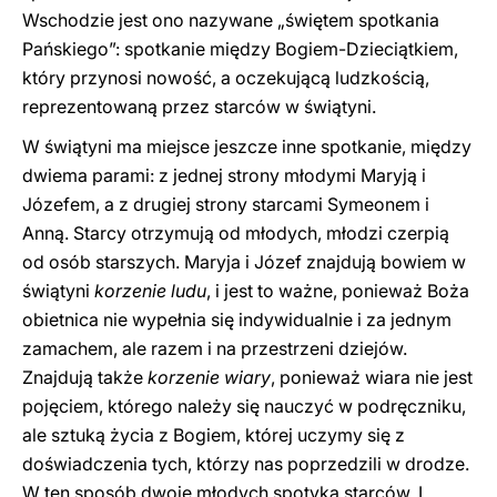
Wschodzie jest ono nazywane „świętem spotkania
Pańskiego”: spotkanie między Bogiem-Dzieciątkiem,
który przynosi nowość, a oczekującą ludzkością,
reprezentowaną przez starców w świątyni.
W świątyni ma miejsce jeszcze inne spotkanie, między
dwiema parami: z jednej strony młodymi Maryją i
Józefem, a z drugiej strony starcami Symeonem i
Anną. Starcy otrzymują od młodych, młodzi czerpią
od osób starszych. Maryja i Józef znajdują bowiem w
świątyni
korzenie ludu
, i jest to ważne, ponieważ Boża
obietnica nie wypełnia się indywidualnie i za jednym
zamachem, ale razem i na przestrzeni dziejów.
Znajdują także
korzenie wiary
, ponieważ wiara nie jest
pojęciem, którego należy się nauczyć w podręczniku,
ale sztuką życia z Bogiem, której uczymy się z
doświadczenia tych, którzy nas poprzedzili w drodze.
W ten sposób dwoje młodych spotyka starców. I