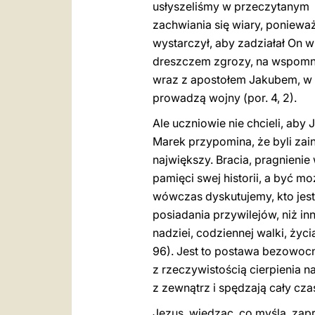
usłyszeliśmy w przeczytanym 
zachwiania się wiary, ponieważ
wystarczył, aby zadziałał On w
dreszczem zgrozy, na wspomnie
wraz z apostołem Jakubem, w u
prowadzą wojny (por. 4, 2).
Ale uczniowie nie chcieli, aby 
Marek przypomina, że byli zain
największy. Bracia, pragnienie
pamięci swej historii, a być m
wówczas dyskutujemy, kto jest 
posiadania przywilejów, niż inn
nadziei, codziennej walki, życ
96). Jest to postawa bezowocn
z rzeczywistością cierpienia 
z zewnątrz i spędzają cały cza
Jezus, wiedząc, co myślą, zap