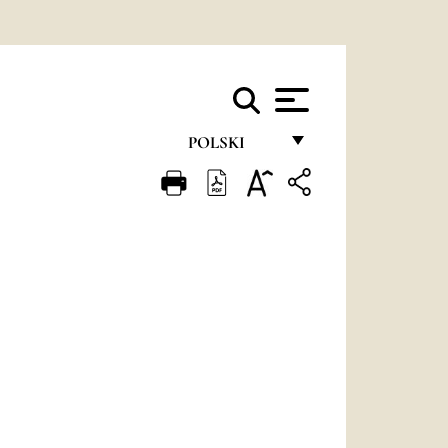
POLSKI
FRANÇAIS
ENGLISH
ITALIANO
PORTUGUÊS
ESPAÑOL
DEUTSCH
POLSKI