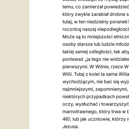
temu, co zamierzał powiedzieć,
który zwykle zarabiał drobne s
tutaj, w ten niedzielny porane
rocznicę naszej niepodległośc
Może są to mniejszości etnicz
osoby starsze lub ludzie młodzi
takiej samej odległości, tak aby
ponieważ „ja tego nie widziałe
pierwszymi. W Wilnie, rzece Wi
Wilii. Tutaj z kolei ta sama W
wychodzącym, nie bać się wyjś
najmniejszymi, zapomnianymi, 
niektórych przypadkach powst
oczy, wysłuchać i towarzyszyć
marnotrawnego, który trwa w b
46); lub jak uczniowie, którzy
Jezusa.