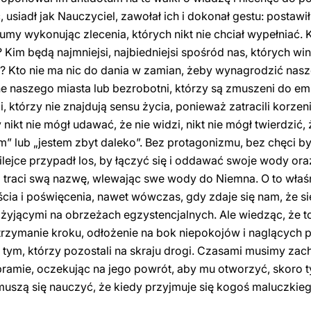
 usiadł jak Nauczyciel, zawołał ich i dokonał gestu: postawi
umy wykonując zlecenia, których nikt nie chciał wypełniać.
k? Kim będą najmniejsi, najbiedniejsi spośród nas, których w
i? Kto nie ma nic do dania w zamian, żeby wynagrodzić nasz
ne naszego miasta lub bezrobotni, którzy są zmuszeni do em
, którzy nie znajdują sensu życia, ponieważ zatracili korzen
 nikt nie mógł udawać, że nie widzi, nikt nie mógł twierdzić, ż
m” lub „jestem zbyt daleko”. Bez protagonizmu, bez chęci b
lejce przypadł los, by łączyć się i oddawać swoje wody ora
ilia traci swą nazwę, wlewając swe wody do Niemna. O to wła
cia i poświęcenia, nawet wówczas, gdy zdaje się nam, że si
żyjącymi na obrzeżach egzystencjalnych. Ale wiedząc, że t
rzymanie kroku, odłożenie na bok niepokojów i naglących 
 tym, którzy pozostali na skraju drogi. Czasami musimy zac
ramie, oczekując na jego powrót, aby mu otworzyć, skoro ty
 muszą się nauczyć, że kiedy przyjmuje się kogoś maluczkie