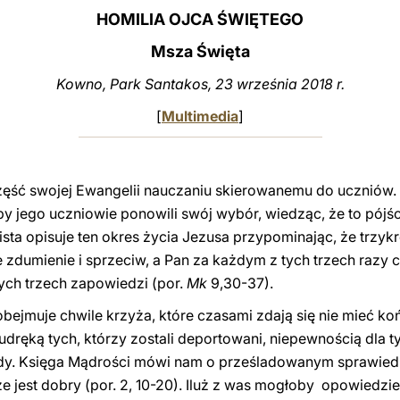
HOMILIA OJCA ŚWIĘTEGO
Msza Święta
Kowno, Park Santakos, 23 września 2018 r.
[
Multimedia
]
ęść swojej Ewangelii nauczaniu skierowanemu do uczniów. T
by jego uczniowie ponowili swój wybór, wiedząc, że to pójśc
sta opisuje ten okres życia Jezusa przypominając, że trzyk
 zdumienie i sprzeciw, a Pan za każdym z tych trzech razy 
tych trzech zapowiedzi (por.
Mk
9,30-37).
bejmuje chwile krzyża, które czasami zdają się nie mieć ko
ręką tych, którzy zostali deportowani, niepewnością dla tyc
dy. Księga Mądrości mówi nam o prześladowanym sprawiedli
 że jest dobry (por. 2, 10-20). Iluż z was mogłoby opowiedz