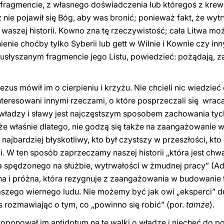
fragmencie, z własnego doświadczenia lub któregoś z krew
 nie pojawił się Bóg, aby was bronić; ponieważ fakt, że wytr
 waszej historii. Kowno zna tę rzeczywistość; cała Litwa m
nie choćby tylko Syberii lub gett w Wilnie i Kownie czy in
słyszanym fragmencie jego Listu, powiedzieć: pożądają, zab
Jezus mówił im o cierpieniu i krzyżu. Nie chcieli nic wiedzieć
teresowani innymi rzeczami, o które posprzeczali się wraca
 władzy i sławy jest najczęstszym sposobem zachowania tych
oże właśnie dlatego, nie godzą się także na zaangażowanie w
najbardziej błyskotliwy, kto był czystszy w przeszłości, k
i. W ten sposób zaprzeczamy naszej historii „która jest chwal
ia spędzonego na służbie, wytrwałości w żmudnej pracy” (Ad
a i próżna, która rezygnuje z zaangażowania w budowanie te
naszego wiernego ludu. Nie możemy być jak owi „eksperci” d
s rozmawiając o tym, co „powinno się robić” (por.
tamże
).
roponował im antidotum na te walki o władzę i niechęć do 