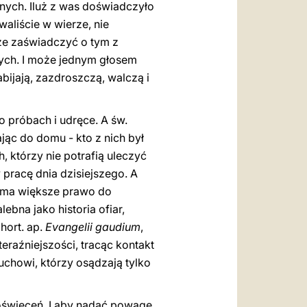
nych. Iluż z was doświadczyło
waliście w wierze, nie
oże zaświadczyć o tym z
nych. I może jednym głosem
ijają, zazdroszczą, walczą i
 o próbach i udręce. A św.
jąc do domu - kto z nich był
, którzy nie potrafią uleczyć
 pracę dnia dzisiejszego. A
to ma większe prawo do
ebna jako historia ofiar,
hort. ap.
Evangelii gaudium
,
raźniejszości, tracąc kontakt
uchowi, którzy osądzają tylko
poświęceń. I aby nadać powagę