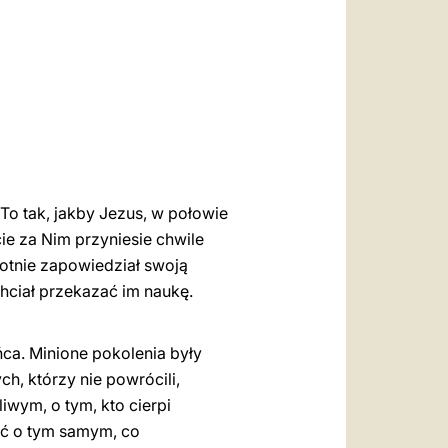
العربيّة
中文
LATINE
o tak, jakby Jezus, w połowie
ie za Nim przyniesie chwile
rotnie zapowiedział swoją
chciał przekazać im naukę.
ńca. Minione pokolenia były
h, którzy nie powrócili,
wym, o tym, kto cierpi
ieć o tym samym, co