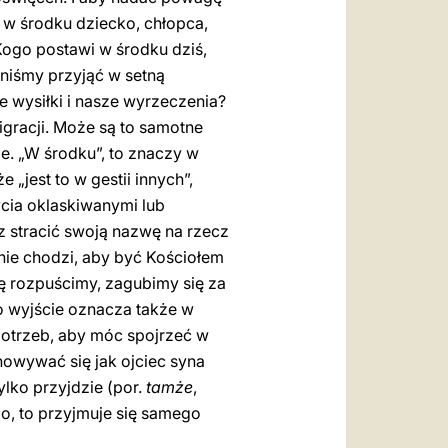
ł w środku dziecko, chłopca,
 Kogo postawi w środku dziś,
inniśmy przyjąć w setną
e wysiłki i nasze wyrzeczenia?
igracji. Może są to samotne
ie. „W środku”, to znaczy w
e „jest to w gestii innych”,
ycia oklaskiwanymi lub
z stracić swoją nazwę na rzecz
śnie chodzi, aby być Kościołem
ę rozpuścimy, zagubimy się za
o wyjście oznacza także w
potrzeb, aby móc spojrzeć w
howywać się jak ojciec syna
lko przyjdzie (por.
tamże
,
go, to przyjmuje się samego