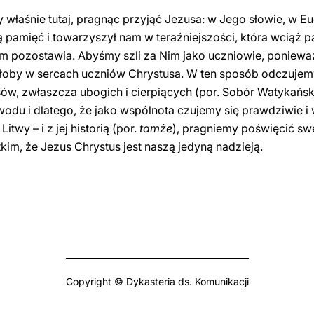
 właśnie tutaj, pragnąc przyjąć Jezusa: w Jego słowie, w Eu
ą pamięć i towarzyszył nam w teraźniejszości, która wciąż p
m pozostawia. Abyśmy szli za Nim jako uczniowie, poniewa
łoby w sercach uczniów Chrystusa. W ten sposób odczujemy 
asów, zwłaszcza ubogich i cierpiących (por. Sobór Watykański
owodu i dlatego, że jako wspólnota czujemy się prawdziwie i 
Litwy – i z jej historią (por.
tamże
), pragniemy poświęcić swe
im, że Jezus Chrystus jest naszą jedyną nadzieją.
Copyright © Dykasteria ds. Komunikacji