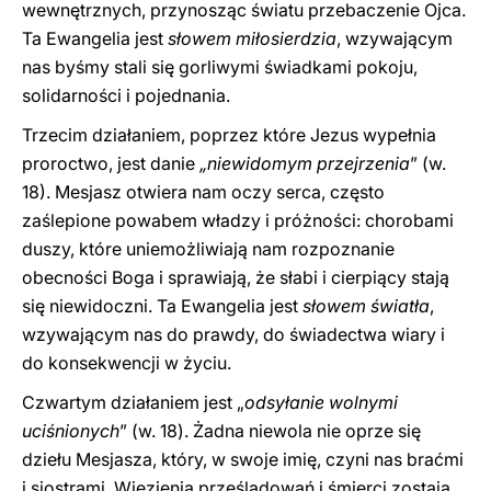
wewnętrznych, przynosząc światu przebaczenie Ojca.
Ta Ewangelia jest
słowem miłosierdzia
, wzywającym
nas byśmy stali się gorliwymi świadkami pokoju,
solidarności i pojednania.
Trzecim działaniem, poprzez które Jezus wypełnia
proroctwo, jest danie
„niewidomym przejrzenia
” (w.
18). Mesjasz otwiera nam oczy serca, często
zaślepione powabem władzy i próżności: chorobami
duszy, które uniemożliwiają nam rozpoznanie
obecności Boga i sprawiają, że słabi i cierpiący stają
się niewidoczni. Ta Ewangelia jest
słowem światła
,
wzywającym nas do prawdy, do świadectwa wiary i
do konsekwencji w życiu.
Czwartym działaniem jest „
odsyłanie wolnymi
uciśnionych
” (w. 18). Żadna niewola nie oprze się
dziełu Mesjasza, który, w swoje imię, czyni nas braćmi
i siostrami. Więzienia prześladowań i śmierci zostają