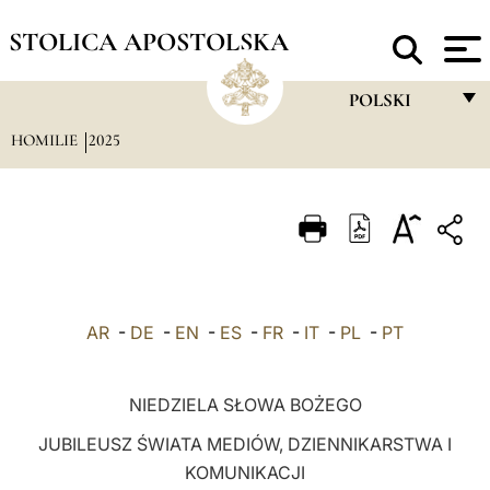
STOLICA APOSTOLSKA
POLSKI
HOMILIE
2025
FRANÇAIS
ENGLISH
ITALIANO
PORTUGUÊS
ESPAÑOL
AR
-
DE
-
EN
-
ES
-
FR
-
IT
-
PL
-
PT
DEUTSCH
POLSKI
NIEDZIELA SŁOWA BOŻEGO
العربيّة
JUBILEUSZ ŚWIATA MEDIÓW, DZIENNIKARSTWA I
KOMUNIKACJI
中文