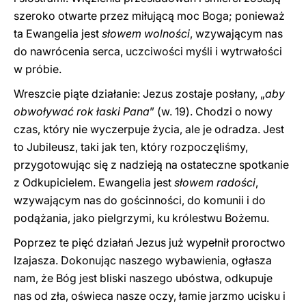
szeroko otwarte przez miłującą moc Boga; ponieważ
ta Ewangelia jest
słowem wolności
, wzywającym nas
do nawrócenia serca, uczciwości myśli i wytrwałości
w próbie.
Wreszcie piąte działanie: Jezus zostaje posłany, „
aby
obwoływać rok łaski Pana
” (w. 19). Chodzi o nowy
czas, który nie wyczerpuje życia, ale je odradza. Jest
to Jubileusz, taki jak ten, który rozpoczęliśmy,
przygotowując się z nadzieją na ostateczne spotkanie
z Odkupicielem. Ewangelia jest
słowem radości
,
wzywającym nas do gościnności, do komunii i do
podążania, jako pielgrzymi, ku królestwu Bożemu.
Poprzez te pięć działań Jezus już wypełnił proroctwo
Izajasza. Dokonując naszego wybawienia, ogłasza
nam, że Bóg jest bliski naszego ubóstwa, odkupuje
nas od zła, oświeca nasze oczy, łamie jarzmo ucisku i