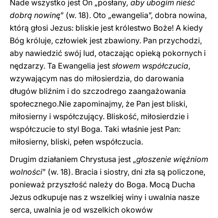
Nade wszystko jest On „posłany
, aby ubogim nieść
dobrą nowinę
” (w. 18). Oto „ewangelia”, dobra nowina,
którą głosi Jezus: bliskie jest królestwo Boże! A kiedy
Bóg króluje, człowiek jest zbawiony. Pan przychodzi,
aby nawiedzić swój lud, otaczając opieką pokornych i
nędzarzy. Ta Ewangelia jest
słowem współczucia
,
wzywającym nas do miłosierdzia, do darowania
długów bliźnim i do szczodrego zaangażowania
społecznego.Nie zapominajmy, że Pan jest bliski,
miłosierny i współczujący. Bliskość, miłosierdzie i
współczucie to styl Boga. Taki właśnie jest Pan:
miłosierny, bliski, pełen współczucia.
Drugim działaniem Chrystusa jest „
głoszenie więźniom
wolności
” (w. 18). Bracia i siostry, dni zła są policzone,
ponieważ przyszłość należy do Boga. Mocą Ducha
Jezus odkupuje nas z wszelkiej winy i uwalnia nasze
serca, uwalnia je od wszelkich okowów