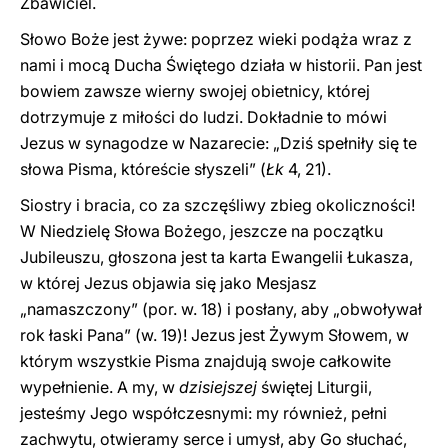
Zbawiciel.
Słowo Boże jest żywe: poprzez wieki podąża wraz z
nami i mocą Ducha Świętego działa w historii. Pan jest
bowiem zawsze wierny swojej obietnicy, której
dotrzymuje z miłości do ludzi. Dokładnie to mówi
Jezus w synagodze w Nazarecie: „Dziś spełniły się te
słowa Pisma, któreście słyszeli” (
Łk
4, 21).
Siostry i bracia, co za szczęśliwy zbieg okoliczności!
W Niedzielę Słowa Bożego, jeszcze na początku
Jubileuszu, głoszona jest ta karta Ewangelii Łukasza,
w której Jezus objawia się jako Mesjasz
„namaszczony” (por. w. 18) i posłany, aby „obwoływał
rok łaski Pana” (w. 19)! Jezus jest Żywym Słowem, w
którym wszystkie Pisma znajdują swoje całkowite
wypełnienie. A my, w
dzisiejszej
świętej Liturgii,
jesteśmy Jego współczesnymi: my również, pełni
zachwytu, otwieramy serce i umysł, aby Go słuchać,