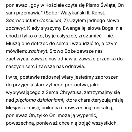
ponieważ „gdy w Kościele czyta się Pismo Święte, On
sam przemawia” (Sobór Watykański II, Konst.
Sacrosanctum Concilium
, 7).Użyłem jednego słowa:
zachwyt.
Kiedy słyszymy Ewangelię, słowa Boga, nie
chodzi tylko o to, by je usłyszeć, zrozumieć – nie.
Muszą one dotrzeć do serca i wzbudzić to, o czym
mówiłem:
zachwyt
. Słowo Boże zawsze nas
zachwyca, zawsze nas odnawia, zawsze przenika do
naszych serc i zawsze nas odnawia.
I w tej postawie radosnej wiary jesteśmy zaproszeni
do przyjęcia starożytnego proroctwa, jako
wypływającego z Serca Chrystusa, zatrzymajmy się
nad
pięcioma działaniami
, które charakteryzują misję
Mesjasza: misję unikalną i powszechną; unikalną,
ponieważ On, tylko On, może ją wypełnić;
powszechną, ponieważ chce nią objąć wszystkich.