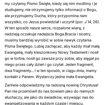
my czytamy Pismo Święte, kiedy się nim modlimy i je
studiujemy, nie otrzymujemy tylko informacji o Bogu,
ale przyjmujemy Ducha, który przypomina nam
wszystko, co Jezus powiedział i uczynił (por.
J
14, 26).
W ten sposób nasze serce, rozpalone wiarą, z
nadzieją oczekuje nadejścia Boga.Bracia i siostry,
musimy bardziej wyrobić w sobie nawyk czytania
Pisma Świętego. Lubię zachęcać, aby każdy miał małą
Ewangelię, mały kieszonkowy Nowy Testament i nosił
go w torbie, nosił go zawsze przy sobie, aby sięgał po
niego przez cały dzień i go czytał. Jeden fragment,
dwa fragmenty... I w ten sposób, w ciągu dnia, mamy
kontakt z Panem. Wystarczy jedna mała Ewangelia.
Żarliwie odpowiedzmy na radosną nowinę Chrystusa!
Pan nie przemówił do nas bowiem jako do niemych
słuchaczy, ale jako do świadków, wzywając nas do
ewangelizowania w każdym czasie i miejscu.