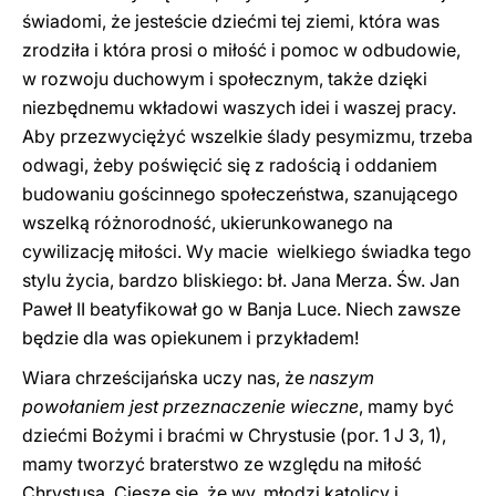
świadomi, że jesteście dziećmi tej ziemi, która was
zrodziła i która prosi o miłość i pomoc w odbudowie,
w rozwoju duchowym i społecznym, także dzięki
niezbędnemu wkładowi waszych idei i waszej pracy.
Aby przezwyciężyć wszelkie ślady pesymizmu, trzeba
odwagi, żeby poświęcić się z radością i oddaniem
budowaniu gościnnego społeczeństwa, szanującego
wszelką różnorodność, ukierunkowanego na
cywilizację miłości. Wy macie wielkiego świadka tego
stylu życia, bardzo bliskiego: bł. Jana Merza. Św. Jan
Paweł II beatyfikował go w Banja Luce. Niech zawsze
będzie dla was opiekunem i przykładem!
Wiara chrześcijańska uczy nas, że
naszym
powołaniem jest przeznaczenie wieczne
, mamy być
dziećmi Bożymi i braćmi w Chrystusie (por. 1 J 3, 1),
mamy tworzyć braterstwo ze względu na miłość
Chrystusa. Cieszę się, że wy, młodzi katolicy i