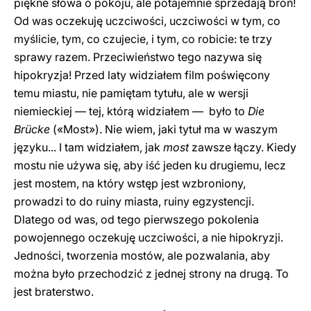
piękne słowa o pokoju, ale potajemnie sprzedają broń!
Od was oczekuję uczciwości, uczciwości w tym, co
myślicie, tym, co czujecie, i tym, co robicie: te trzy
sprawy razem. Przeciwieństwo tego nazywa się
hipokryzja! Przed laty widziałem film poświęcony
temu miastu, nie pamiętam tytułu, ale w wersji
niemieckiej — tej, którą widziałem — było to
Die
Brücke
(«Most»). Nie wiem, jaki tytuł ma w waszym
języku... I tam widziałem, jak
most
zawsze łączy. Kiedy
mostu nie używa się, aby iść jeden ku drugiemu, lecz
jest mostem, na który wstęp jest wzbroniony,
prowadzi to do ruiny miasta, ruiny egzystencji.
Dlatego od was, od tego pierwszego pokolenia
powojennego oczekuję uczciwości, a nie hipokryzji.
Jedności, tworzenia mostów, ale pozwalania, aby
można było przechodzić z jednej strony na drugą. To
jest braterstwo.