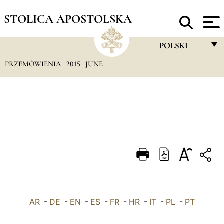
STOLICA APOSTOLSKA
POLSKI
PRZEMÓWIENIA
2015
JUNE
FRANÇAIS
ENGLISH
ITALIANO
PORTUGUÊS
ESPAÑOL
DEUTSCH
POLSKI
AR
-
DE
-
EN
-
ES
-
FR
-
HR
-
IT
-
العربيّة
PL
-
PT
中文