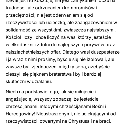
nawet jeśli to kosztuje; nie jest zamykaniem oczu na
trudności, ale odrzucaniem kompromisów i
przeciętności; nie jest oderwaniem się od
rzeczywistości lub ucieczką, ale zaangażowaniem w
solidarność ze wszystkimi, zwłaszcza najsłabszymi.
Kościół liczy i chce liczyć na was, którzy jesteście
wielkoduszni i zdolni do najlepszych porywów oraz
najszlachetniejszych ofiar. Dlatego wasi duszpasterze
i ja wraz z nimi prosimy, byście się nie izolowali, ale
zawsze byli zjednoczeni między sobą, ażebyście
cieszyli się pięknem braterstwa i byli bardziej
skuteczni w działaniu.
Niech na podstawie tego, jak się miłujecie i
angażujecie, wszyscy zobaczą, że jesteście
chrześcijanami: młodymi chrześcijanami Bośni i
Hercegowiny! Nieustraszonymi, nie uciekającymi od
rzeczywistości, otwartymi na Chrystusa i na braci.