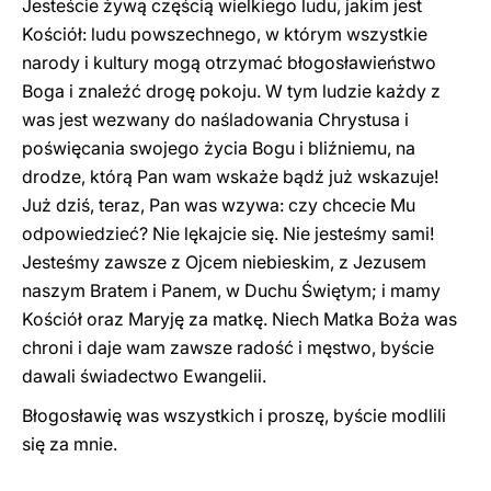
Jesteście żywą częścią wielkiego ludu, jakim jest
Kościół: ludu powszechnego, w którym wszystkie
narody i kultury mogą otrzymać błogosławieństwo
Boga i znaleźć drogę pokoju. W tym ludzie każdy z
was jest wezwany do naśladowania Chrystusa i
poświęcania swojego życia Bogu i bliźniemu, na
drodze, którą Pan wam wskaże bądź już wskazuje!
Już dziś, teraz, Pan was wzywa: czy chcecie Mu
odpowiedzieć? Nie lękajcie się. Nie jesteśmy sami!
Jesteśmy zawsze z Ojcem niebieskim, z Jezusem
naszym Bratem i Panem, w Duchu Świętym; i mamy
Kościół oraz Maryję za matkę. Niech Matka Boża was
chroni i daje wam zawsze radość i męstwo, byście
dawali świadectwo Ewangelii.
Błogosławię was wszystkich i proszę, byście modlili
się za mnie.