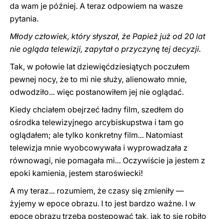
da wam je później. A teraz odpowiem na wasze
pytania.
Młody człowiek, który słyszał, że Papież już od 20 lat
nie ogląda telewizji, zapytał o przyczynę tej decyzji.
Tak, w połowie lat dziewięćdziesiątych poczułem
pewnej nocy, że to mi nie służy, alienowało mnie,
odwodziło... więc postanowiłem jej nie oglądać.
Kiedy chciałem obejrzeć ładny film, szedłem do
ośrodka telewizyjnego arcybiskupstwa i tam go
oglądałem; ale tylko konkretny film... Natomiast
telewizja mnie wyobcowywała i wyprowadzała z
równowagi, nie pomagała mi... Oczywiście ja jestem z
epoki kamienia, jestem staroświecki!
A my teraz... rozumiem, że czasy się zmieniły —
żyjemy w epoce obrazu. I to jest bardzo ważne. I w
epoce obrazu trzeba postępować tak, jak to się robiło