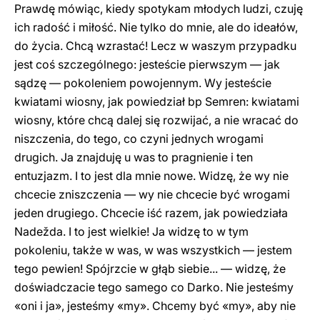
Prawdę mówiąc, kiedy spotykam młodych ludzi, czuję
ich radość i miłość. Nie tylko do mnie, ale do ideałów,
do życia. Chcą wzrastać! Lecz w waszym przypadku
jest coś szczególnego: jesteście pierwszym — jak
sądzę — pokoleniem powojennym. Wy jesteście
kwiatami wiosny, jak powiedział bp Semren: kwiatami
wiosny, które chcą dalej się rozwijać, a nie wracać do
niszczenia, do tego, co czyni jednych wrogami
drugich. Ja znajduję u was to pragnienie i ten
entuzjazm. I to jest dla mnie nowe. Widzę, że wy nie
chcecie zniszczenia — wy nie chcecie być wrogami
jeden drugiego. Chcecie iść razem, jak powiedziała
Nadežda. I to jest wielkie! Ja widzę to w tym
pokoleniu, także w was, w was wszystkich — jestem
tego pewien! Spójrzcie w głąb siebie... — widzę, że
doświadczacie tego samego co Darko. Nie jesteśmy
«oni i ja», jesteśmy «my». Chcemy być «my», aby nie