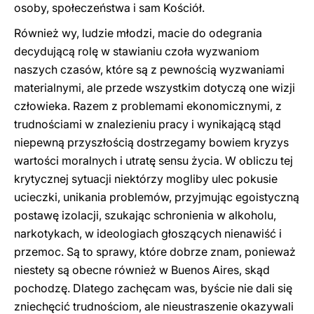
osoby, społeczeństwa i sam Kościół.
Również wy, ludzie młodzi, macie do odegrania
decydującą rolę w stawianiu czoła wyzwaniom
naszych czasów, które są z pewnością wyzwaniami
materialnymi, ale przede wszystkim dotyczą one wizji
człowieka. Razem z problemami ekonomicznymi, z
trudnościami w znalezieniu pracy i wynikającą stąd
niepewną przyszłością dostrzegamy bowiem kryzys
wartości moralnych i utratę sensu życia. W obliczu tej
krytycznej sytuacji niektórzy mogliby ulec pokusie
ucieczki, unikania problemów, przyjmując egoistyczną
postawę izolacji, szukając schronienia w alkoholu,
narkotykach, w ideologiach głoszących nienawiść i
przemoc. Są to sprawy, które dobrze znam, ponieważ
niestety są obecne również w Buenos Aires, skąd
pochodzę. Dlatego zachęcam was, byście nie dali się
zniechęcić trudnościom, ale nieustraszenie okazywali