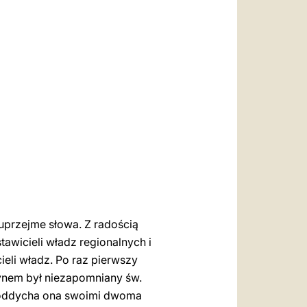
العربيّة
中文
LATINE
uprzejme słowa. Z radością
wicieli władz regionalnych i
eli władz. Po raz pierwszy
ynem był niezapomniany św.
że oddycha ona swoimi dwoma