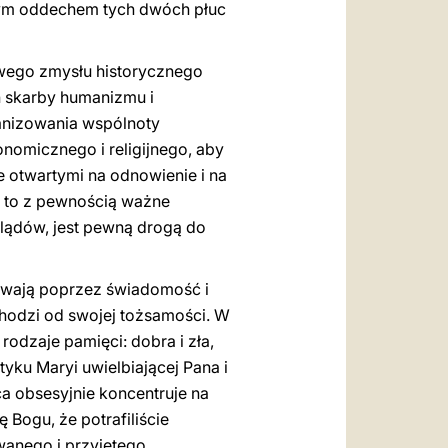
nym oddechem tych dwóch płuc
wego zmysłu historycznego
h skarby humanizmu i
anizowania wspólnoty
nomicznego i religijnego, aby
e otwartymi na odnowienie i na
ło to z pewnością ważne
lądów, jest pewną drogą do
ewają poprzez świadomość i
chodzi od swojej tożsamości. W
odzaje pamięci: dobra i zła,
ntyku Maryi uwielbiającej Pana i
ca obsesyjnie koncentruje na
Bogu, że potrafiliście
wanego i przyjętego