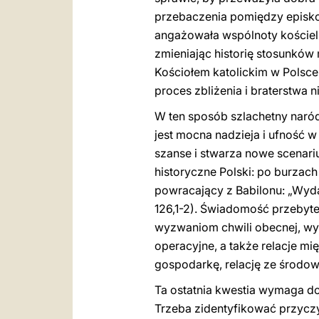
przebaczenia pomiędzy episkop
angażowała wspólnoty kościeln
zmieniając historię stosunków
Kościołem katolickim w Polsce
proces zbliżenia i braterstwa
W ten sposób szlachetny naród
jest mocna nadzieja i ufność w
szanse i stwarza nowe scenari
historyczne Polski: po burza
powracający z Babilonu: „Wydaw
126,1-2). Świadomość przebytej
wyzwaniom chwili obecnej, wy
operacyjne, a także relacje m
gospodarkę, relację ze środo
Ta ostatnia kwestia wymaga do
Trzeba zidentyfikować przyczy