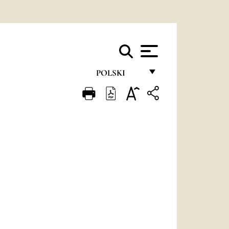
POLSKI
FRANÇAIS
ENGLISH
ITALIANO
PORTUGUÊS
ESPAÑOL
DEUTSCH
POLSKI