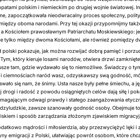
atami polskim i niemieckim po drugiej wojnie światowej. I
e, zapoczątkowała nieodwracalny proces społeczny, polityczn
 między oboma narodami. Przy tej okazji przypomnijmy tak
 a Kościołem prawosławnym Patriarchatu Moskiewskiego: jest
 nie tylko między dwoma Kościołami, ale również pomiędzy
 polski pokazuje, jak można rozwijać dobrą pamięć i porzuc
 Tym, który kieruje losami narodów, otwiera drzwi zamknięte
usze tam, gdzie wydawało się to niemożliwe. Świadczy o t
ch i ciemnościach naród wasz, odzyskawszy swą godność, mó
ało się nam, że śnimy. Usta nasze były pełne śmiechu, a ję
 drogi i radość z powodu osiągniętych celów dają siłę i po
magającym odwagi prawdy i stałego zaangażowania etyczn
iędzyludzkie, zawsze szanowały godność osoby. Obejmuje to 
wiskiem i sposób zarządzania złożonym zjawiskiem migracy
datkowo mądrości i miłosierdzia, aby przezwyciężyć lęki i 
ny emigracji z Polski, ułatwiając powrót osobom, które chc