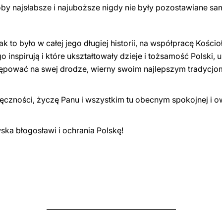
osoby najsłabsze i najuboższe nigdy nie były pozostawiane s
ak to było w całej jego długiej historii, na współpracę Kościo
o inspirują i które ukształtowały dzieje i tożsamość Polski,
pować na swej drodze, wierny swoim najlepszym tradycjom i
czności, życzę Panu i wszystkim tu obecnym spokojnej i o
ka błogosławi i ochrania Polskę!