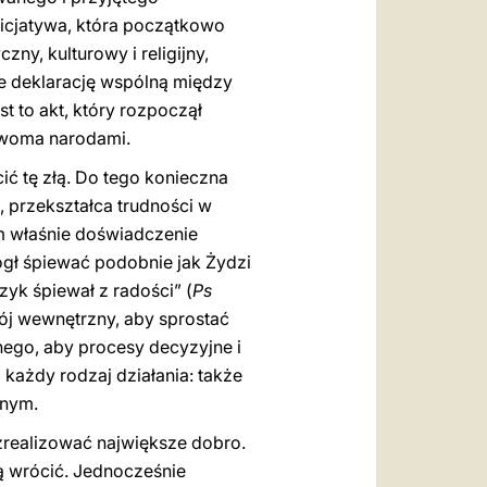
nicjatywa, która początkowo
y, kulturowy i religijny,
że deklarację wspólną między
 to akt, który rozpoczął
 dwoma narodami.
ić tę złą. Do tego konieczna
, przekształca trudności w
ym właśnie doświadczenie
gł śpiewać podobnie jak Żydzi
zyk śpiewał z radości” (
Ps
kój wewnętrzny, aby sprostać
ego, aby procesy decyzyjne i
każdy rodzaj działania: także
jnym.
zrealizować największe dobro.
ą wrócić. Jednocześnie