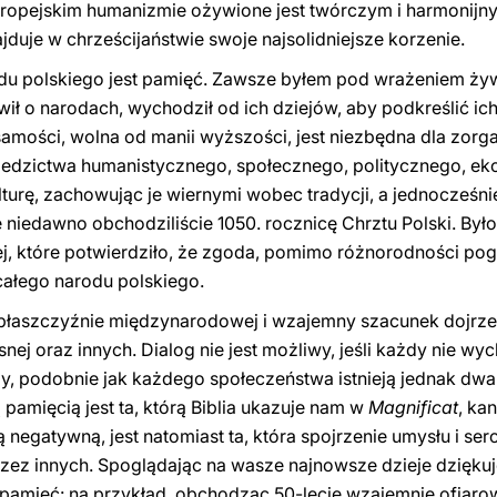
ropejskim humanizmie ożywione jest twórczym i harmonij
ajduje w chrześcijaństwie swoje najsolidniejsze korzenie.
du polskiego jest pamięć. Zawsze byłem pod wrażeniem ży
wił o narodach, wychodził od ich dziejów, aby podkreślić ic
mości, wolna od manii wyższości, jest niezbędna dla zorg
iedzictwa humanistycznego, społecznego, politycznego, eko
turę, zachowując je wiernymi wobec tradycji, a jednocześni
e niedawno obchodziliście 1050. rocznicę Chrztu Polski. By
j, które potwierdziło, że zgoda, pomimo różnorodności pog
całego narodu polskiego.
płaszczyźnie międzynarodowej i wzajemny szacunek dojrz
ej oraz innych. Dialog nie jest możliwy, jeśli każdy nie wy
, podobnie jak każdego społeczeństwa istnieją jednak dwa r
pamięcią jest ta, którą Biblia ukazuje nam w
Magnificat
, ka
negatywną, jest natomiast ta, która spojrzenie umysłu i ser
zez innych. Spoglądając na wasze najnowsze dzieje dziękuję 
pamięć: na przykład, obchodząc 50-lecie wzajemnie ofiaro