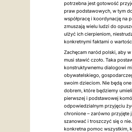
potrzebna jest gotowość przyj
praw podstawowych, w tym do
współpracę i koordynację na p
zmuszają wielu ludzi do opusz
ulżyć ich cierpieniom, niestrud
konkretnymi faktami o wartośc
Zachęcam naród polski, aby w św
musi stawić czoło. Taka posta
konstruktywnemu dialogowi mi
obywatelskiego, gospodarczeg
swoim dzieciom. Nie będą one 
dobrem, które będziemy umieli 
pierwszej i podstawowej komór
odpowiedzialnym przyjęciu życi
chronione – zarówno przyjęte j
szanować i troszczyć się o nie
konkretna pomoc wszystkim, kt