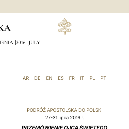
KA
IENIA
2016
JULY
AR
-
DE
-
EN
-
ES
-
FR
-
IT
-
PL
-
PT
PODRÓŻ APOSTOLSKA DO POLSKI
27-31 lipca 2016 r.
PRZEMÓWIENIE OJCA ŚWIĘTEGO