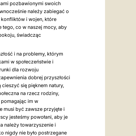
sobami pozbawionymi swoich
wnocześnie należy zabiegać o
onfliktów i wojen, które
 tego, co w naszej mocy, aby
i pokoju, świadcząc
yszłość i na problemy, którym
kami w społeczeństwie i
unki dla rozwoju
apewnienia dobrej przyszłości
 cieszyć się pięknem natury,
społeczna na rzecz rodziny,
, pomagając im w
e musi być zawsze przyjęte i
yscy jesteśmy powołani, aby je
wa należy towarzyszenie i
ko nigdy nie było postrzegane