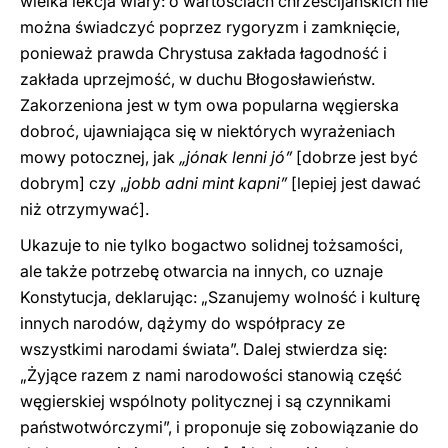
wielka lekcja wiary: o wartościach chrześcijańskich nie
można świadczyć poprzez rygoryzm i zamknięcie,
ponieważ prawda Chrystusa zakłada łagodność i
zakłada uprzejmość, w duchu Błogosławieństw.
Zakorzeniona jest w tym owa popularna węgierska
dobroć, ujawniająca się w niektórych wyrażeniach
mowy potocznej, jak
„jónak lenni jó”
[dobrze jest być
dobrym] czy „
jobb adni mint kapni”
[lepiej jest dawać
niż otrzymywać].
Ukazuje to nie tylko bogactwo solidnej tożsamości,
ale także potrzebę otwarcia na innych, co uznaje
Konstytucja, deklarując: „Szanujemy wolność i kulturę
innych narodów, dążymy do współpracy ze
wszystkimi narodami świata”. Dalej stwierdza się:
„Żyjące razem z nami narodowości stanowią część
węgierskiej wspólnoty politycznej i są czynnikami
państwotwórczymi”, i proponuje się zobowiązanie do