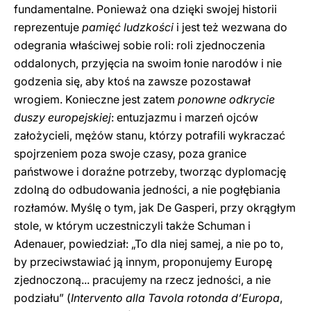
fundamentalne. Ponieważ ona dzięki swojej historii
reprezentuje
pamięć ludzkości
i jest też wezwana do
odegrania właściwej sobie roli: roli zjednoczenia
oddalonych, przyjęcia na swoim łonie narodów i nie
godzenia się, aby ktoś na zawsze pozostawał
wrogiem. Konieczne jest zatem
ponowne odkrycie
duszy europejskiej
: entuzjazmu i marzeń ojców
założycieli, mężów stanu, którzy potrafili wykraczać
spojrzeniem poza swoje czasy, poza granice
państwowe i doraźne potrzeby, tworząc dyplomację
zdolną do odbudowania jedności, a nie pogłębiania
rozłamów. Myślę o tym, jak De Gasperi, przy okrągłym
stole, w którym uczestniczyli także Schuman i
Adenauer, powiedział: „To dla niej samej, a nie po to,
by przeciwstawiać ją innym, proponujemy Europę
zjednoczoną... pracujemy na rzecz jedności, a nie
podziału” (
Intervento alla Tavola rotonda d’Europa
,