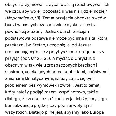
obcych przyjmowali z życzliwością i zachowywali ich
we czci, aby woleli pozostać u was niż gdzie indziej”
(
Napomnienia
, VI). Temat przyjęcia obcokrajowców
budzi w naszych czasach wiele dyskusji i jest z
pewnością złożony. Jednak dla chrześcijan
podstawowa postawa nie może być inna niż ta, którą
przekazał św. Stefan, ucząc się jej od Jezusa,
utożsamiającego się z przybyszem, którego należy
przyjąć (por.
Mt
25, 35). A myśląc o Chrystusie
obecnym w tak wielu zrozpaczonych braciach i
siostrach, uciekających przed konfliktami, ubóstwem i
zmianami klimatycznymi, należy zająć się tym
problemem bez wymówek i zwłoki. Jest to temat,
który należy podjąć razem, wspólnotowo, także
dlatego, że w okolicznościach, w jakich żyjemy, jego
konsekwencje prędzej czy później wpłyną na
wszystkich. Dlatego pilne jest, abyśmy jako Europa