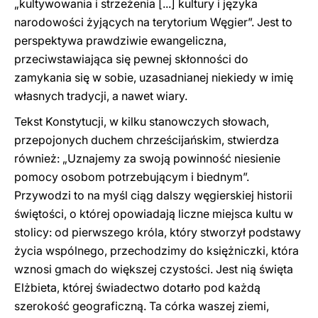
„kultywowania i strzeżenia [...] kultury i języka
narodowości żyjących na terytorium Węgier”. Jest to
perspektywa prawdziwie ewangeliczna,
przeciwstawiająca się pewnej skłonności do
zamykania się w sobie, uzasadnianej niekiedy w imię
własnych tradycji, a nawet wiary.
Tekst Konstytucji, w kilku stanowczych słowach,
przepojonych duchem chrześcijańskim, stwierdza
również: „Uznajemy za swoją powinność niesienie
pomocy osobom potrzebującym i biednym”.
Przywodzi to na myśl ciąg dalszy węgierskiej historii
świętości, o której opowiadają liczne miejsca kultu w
stolicy: od pierwszego króla, który stworzył podstawy
życia wspólnego, przechodzimy do księżniczki, która
wznosi gmach do większej czystości. Jest nią święta
Elżbieta, której świadectwo dotarło pod każdą
szerokość geograficzną. Ta córka waszej ziemi,