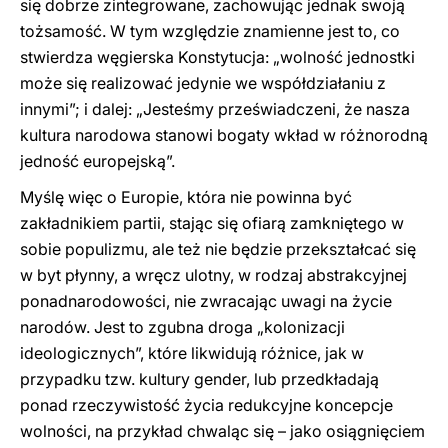
się dobrze zintegrowane, zachowując jednak swoją
tożsamość. W tym względzie znamienne jest to, co
stwierdza węgierska Konstytucja: „wolność jednostki
może się realizować jedynie we współdziałaniu z
innymi”; i dalej: „Jesteśmy przeświadczeni, że nasza
kultura narodowa stanowi bogaty wkład w różnorodną
jedność europejską”.
Myślę więc o Europie, która nie powinna być
zakładnikiem partii, stając się ofiarą zamkniętego w
sobie populizmu, ale też nie będzie przekształcać się
w byt płynny, a wręcz ulotny, w rodzaj abstrakcyjnej
ponadnarodowości, nie zwracając uwagi na życie
narodów. Jest to zgubna droga „kolonizacji
ideologicznych”, które likwidują różnice, jak w
przypadku tzw. kultury gender, lub przedkładają
ponad rzeczywistość życia redukcyjne koncepcje
wolności, na przykład chwaląc się – jako osiągnięciem