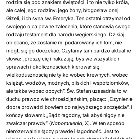
rodziła się pod znakiem świętości, i to nie tylko króla,
ale całej jego rodziny: jego żony, błogosławionej
Gizeli, i ich syna św. Emeryka. Ten ostatni otrzymał od
swojego ojca pewne zalecenia, które stanowią swego
rodzaju testament dla narodu węgierskiego. Dzisiaj
obiecano, że zostanie mi podarowany ich tom, nie
mogŁ się go doczekać. Czytamy tam bardzo aktualne
słowa: „proszę cię i nakazuję, byś we wszystkich
sprawach i okolicznościach kierował się
wielkodusznością nie tylko wobec krewnych, wobec
książąt, wodzów, możnych, bliskich i współziomków,
ale także wobec obcych”. Św. Stefan uzasadnia to w
duchu prawdziwie chrześcijańskim, pisząc: „Czynienie
dobra prowadzi bowiem do najwyższego szczęścia”. I
kończy słowami: „Bądź łagodny, tak abyś nigdy nie
zwalczał prawdy” (
Napomnienia
, X). W ten sposób
nierozerwalnie łączy prawdę i łagodność. Jest to