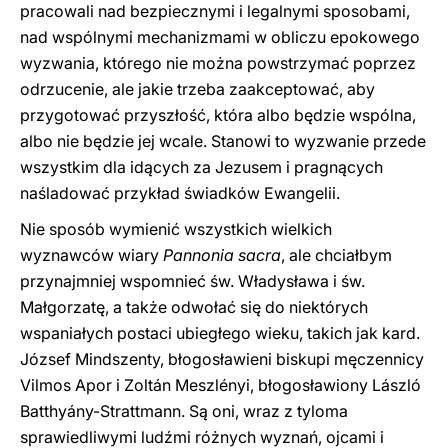
pracowali nad bezpiecznymi i legalnymi sposobami,
nad wspólnymi mechanizmami w obliczu epokowego
wyzwania, którego nie można powstrzymać poprzez
odrzucenie, ale jakie trzeba zaakceptować, aby
przygotować przyszłość, która albo będzie wspólna,
albo nie będzie jej wcale. Stanowi to wyzwanie przede
wszystkim dla idących za Jezusem i pragnących
naśladować przykład świadków Ewangelii.
Nie sposób wymienić wszystkich wielkich
wyznawców wiary
Pannonia sacra
, ale chciałbym
przynajmniej wspomnieć św. Władysława i św.
Małgorzatę, a także odwołać się do niektórych
wspaniałych postaci ubiegłego wieku, takich jak kard.
József Mindszenty, błogosławieni biskupi męczennicy
Vilmos Apor i Zoltán Meszlényi, błogosławiony László
Batthyány-Strattmann. Są oni, wraz z tyloma
sprawiedliwymi ludźmi różnych wyznań, ojcami i