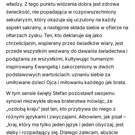
władzy. Z tego punktu widzenia dobra jest zdrowa
świeckość, nie popadająca w rozpowszechniony
sekularyzm, który okazuje się uczulony na każdy
aspekt sakralny, a następnie składa siebie w ofierze na
ołtarzach zysku. Ten, kto deklaruje się jako
chrześcijanin, wspierany przez świadków wiary, jest
przede wszystkim wezwany do dawania świadectwa i
podążania ze wszystkimi, kultywując humanizm
inspirowany Ewangelią i zakorzeniony w dwóch
podstawowych wartościach: uznaniu siebie za
umiłowane dzieci Ojca i miłowaniu każdego jak brata.
W tym sensie święty Stefan pozostawił swojemu
synowi niezwykłe słowa braterstwa mówiąc, że
„ozdobą kraju” jest ten, kto przybywa do niego z
różnymi językami i zwyczajami. Albowiem, jak pisał –
„kraj, który ma tylko jeden język i jeden obyczaj, jest
słaby i rozpadający się. Dlatego zalecam, abyście