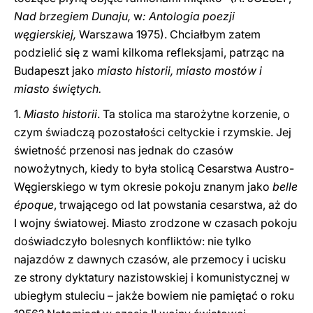
Nad brzegiem Dunaju,
w
: Antologia poezji
węgierskiej,
Warszawa 1975). Chciałbym zatem
podzielić się z wami kilkoma refleksjami, patrząc na
Budapeszt jako
miasto historii, miasto mostów i
miasto świętych.
1.
Miasto historii
. Ta stolica ma starożytne korzenie, o
czym świadczą pozostałości celtyckie i rzymskie. Jej
świetność przenosi nas jednak do czasów
nowożytnych, kiedy to była stolicą Cesarstwa Austro-
Węgierskiego w tym okresie pokoju znanym jako
belle
époque
, trwającego od lat powstania cesarstwa, aż do
I wojny światowej. Miasto zrodzone w czasach pokoju
doświadczyło bolesnych konfliktów: nie tylko
najazdów z dawnych czasów, ale przemocy i ucisku
ze strony dyktatury nazistowskiej i komunistycznej w
ubiegłym stuleciu – jakże bowiem nie pamiętać o roku