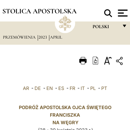
STOLICA APOSTOLSKA
POLSKI
PRZEMÓWIENIA
2023
APRIL
FRANÇAIS
ENGLISH
ITALIANO
PORTUGUÊS
ESPAÑOL
AR
-
DE
-
EN
-
ES
-
FR
-
IT
-
PL
-
PT
DEUTSCH
POLSKI
PODRÓŻ APOSTOLSKA OJCA ŚWIĘTEGO
FRANCISZKA
العربيّة
NA WĘGRY
中文