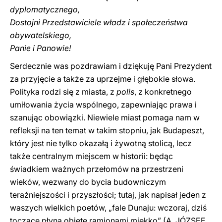
dyplomatycznego,
Dostojni Przedstawiciele władz i społeczeństwa
obywatelskiego,
Panie i Panowie!
Serdecznie was pozdrawiam i dziękuję Pani Prezydent
za przyjęcie a także za uprzejme i głębokie słowa.
Polityka rodzi się z miasta, z
polis
, z konkretnego
umiłowania życia wspólnego, zapewniając prawa i
szanując obowiązki. Niewiele miast pomaga nam w
refleksji na ten temat w takim stopniu, jak Budapeszt,
który jest nie tylko okazałą i żywotną stolicą, lecz
także centralnym miejscem w historii: będąc
świadkiem ważnych przełomów na przestrzeni
wieków, wezwany do bycia budowniczym
teraźniejszości i przyszłości; tutaj, jak napisał jeden z
waszych wielkich poetów, „fale Dunaju: wczoraj, dziś
toczące płyną objęte ramionami miękko” (A. JÓZSEF,