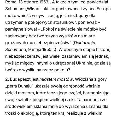
Roma, 13 ottobre 1953). A także o tym, co powiedział
Schuman: „Wkład, jaki zorganizowana i żyjąca Europa
może wnieść w cywilizację, jest niezbędny dla
utrzymania pokojowych stosunków”, ponieważ –
pamiętne słowa! – „Pokój na świecie nie mógłby być
zachowany bez twórczych wysiłków na miarę
grożących mu niebezpieczeństw” (
Deklaracja
Schumana
, 9 maja 1950 r.). W obecnym etapie historii,
niebezpieczeństw jest wiele; zastanawiam się jednak,
myśląc między innymi o udręczonej Ukrainie, gdzie są
twórcze wysiłki na rzecz pokoju?
2. Budapeszt jest
miastem mostów
. Widziana z góry
„perła Dunaju” ukazuje swoją odrębność właśnie
dzięki mostom, które łączą jego części, harmonizując
swój kształt z biegiem wielkiej rzeki. Ta harmonia ze
środowiskiem skłania mnie do wyrażenia uznania dla
troski o ekologię, którą ten kraj realizuje z wielkim