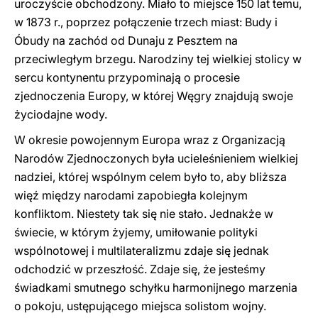
uroczyście obchodzony. Miało to miejsce 150 lat temu,
w 1873 r., poprzez połączenie trzech miast: Budy i
Óbudy na zachód od Dunaju z Pesztem na
przeciwległym brzegu. Narodziny tej wielkiej stolicy w
sercu kontynentu przypominają o procesie
zjednoczenia Europy, w której Węgry znajdują swoje
życiodajne wody.
W okresie powojennym Europa wraz z Organizacją
Narodów Zjednoczonych była ucieleśnieniem wielkiej
nadziei, której wspólnym celem było to, aby bliższa
więź między narodami zapobiegła kolejnym
konfliktom. Niestety tak się nie stało. Jednakże w
świecie, w którym żyjemy, umiłowanie polityki
wspólnotowej i multilateralizmu zdaje się jednak
odchodzić w przeszłość. Zdaje się, że jesteśmy
świadkami smutnego schyłku harmonijnego marzenia
o pokoju, ustępującego miejsca solistom wojny.