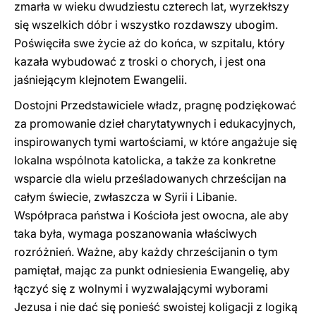
zmarła w wieku dwudziestu czterech lat, wyrzekłszy
się wszelkich dóbr i wszystko rozdawszy ubogim.
Poświęciła swe życie aż do końca, w szpitalu, który
kazała wybudować z troski o chorych, i jest ona
jaśniejącym klejnotem Ewangelii.
Dostojni Przedstawiciele władz, pragnę podziękować
za promowanie dzieł charytatywnych i edukacyjnych,
inspirowanych tymi wartościami, w które angażuje się
lokalna wspólnota katolicka, a także za konkretne
wsparcie dla wielu prześladowanych chrześcijan na
całym świecie, zwłaszcza w Syrii i Libanie.
Współpraca państwa i Kościoła jest owocna, ale aby
taka była, wymaga poszanowania właściwych
rozróżnień. Ważne, aby każdy chrześcijanin o tym
pamiętał, mając za punkt odniesienia Ewangelię, aby
łączyć się z wolnymi i wyzwalającymi wyborami
Jezusa i nie dać się ponieść swoistej koligacji z logiką