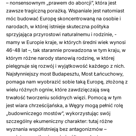
– nonsensownym „prawem do aborcji”, która jest
zawsze tragiczną porażką. Wspaniale jest natomiast
móc budować Europę skoncentrowaną na osobie i
narodach, w której istnieje skuteczna polityka
sprzyjająca przyrostowi naturalnemu i rodzinie, -
mamy w Europie kraje, w których średni wiek wynosi
46-48 lat –, tak starannie prowadzona w tym kraju, w
którym różne narody stanowią rodzinę, w której
pielęgnuje się rozwój i wyjątkowość każdego z nich.
Najsłynniejszy most Budapesztu, Most Łańcuchowy,
pomaga nam wyobrazić sobie taką Europę, złożoną z
wielu różnych ogniw, które zawdzięczają swą
trwałość tworzeniu solidnych więzi. Pomocą w tym
jest wiara chrześcijańska, a Węgry mogą pełnić rolę
„budowniczego mostów”, wykorzystując swój
szczególny ekumeniczny charakter: tutaj różne
wyznania współistnieją bez antagonizmów –