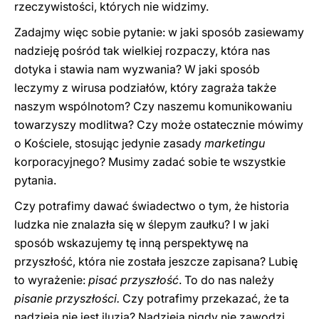
rzeczywistości, których nie widzimy.
Zadajmy więc sobie pytanie: w jaki sposób zasiewamy
nadzieję pośród tak wielkiej rozpaczy, która nas
dotyka i stawia nam wyzwania? W jaki sposób
leczymy z wirusa podziałów, który zagraża także
naszym wspólnotom? Czy naszemu komunikowaniu
towarzyszy modlitwa? Czy może ostatecznie mówimy
o Kościele, stosując jedynie zasady
marketingu
korporacyjnego? Musimy zadać sobie te wszystkie
pytania.
Czy potrafimy dawać świadectwo o tym, że historia
ludzka nie znalazła się w ślepym zaułku? I w jaki
sposób wskazujemy tę inną perspektywę na
przyszłość, która nie została jeszcze zapisana? Lubię
to wyrażenie:
pisać
przyszłość
. To do nas należy
pisanie przyszłości.
Czy potrafimy przekazać, że ta
nadzieja nie jest iluzją? Nadzieja nigdy nie zawodzi,