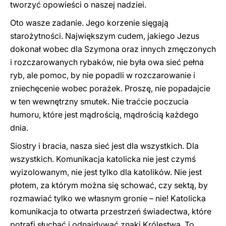
tworzyć opowieści o naszej nadziei.
Oto wasze zadanie. Jego korzenie sięgają
starożytności. Największym cudem, jakiego Jezus
dokonał wobec dla Szymona oraz innych zmęczonych
i rozczarowanych rybaków, nie była owa sieć pełna
ryb, ale pomoc, by nie popadli w rozczarowanie i
zniechęcenie wobec porażek. Proszę, nie popadajcie
w ten wewnętrzny smutek. Nie traćcie poczucia
humoru, które jest mądrością, mądrością każdego
dnia.
Siostry i bracia, nasza sieć jest dla wszystkich. Dla
wszystkich. Komunikacja katolicka nie jest czymś
wyizolowanym, nie jest tylko dla katolików. Nie jest
płotem, za którym można się schować, czy sektą, by
rozmawiać tylko we własnym gronie – nie! Katolicka
komunikacja to otwarta przestrzeń świadectwa, które
potrafi słuchać i odnajdywać znaki Królestwa. To