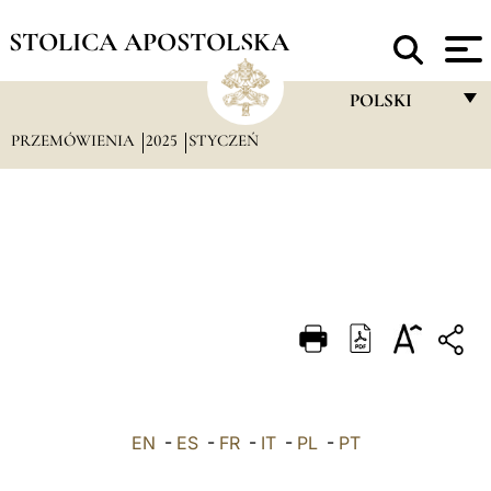
STOLICA APOSTOLSKA
POLSKI
PRZEMÓWIENIA
2025
STYCZEŃ
FRANÇAIS
ENGLISH
ITALIANO
PORTUGUÊS
ESPAÑOL
DEUTSCH
POLSKI
EN
-
ES
-
FR
-
IT
-
PL
-
PT
العربيّة
中文