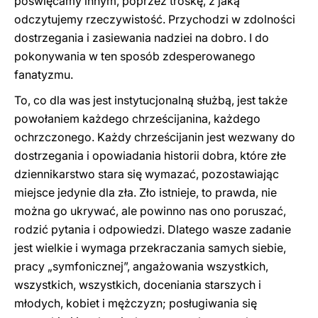
poświęcamy innym, poprzez troskę, z jaką
odczytujemy rzeczywistość. Przychodzi w zdolności
dostrzegania i zasiewania nadziei na dobro. I do
pokonywania w ten sposób zdesperowanego
fanatyzmu.
To, co dla was jest instytucjonalną służbą, jest także
powołaniem każdego chrześcijanina, każdego
ochrzczonego. Każdy chrześcijanin jest wezwany do
dostrzegania i opowiadania historii dobra, które złe
dziennikarstwo stara się wymazać, pozostawiając
miejsce jedynie dla zła. Zło istnieje, to prawda, nie
można go ukrywać, ale powinno nas ono poruszać,
rodzić pytania i odpowiedzi. Dlatego wasze zadanie
jest wielkie i wymaga przekraczania samych siebie,
pracy „symfonicznej”, angażowania wszystkich,
wszystkich, wszystkich, doceniania starszych i
młodych, kobiet i mężczyzn; posługiwania się