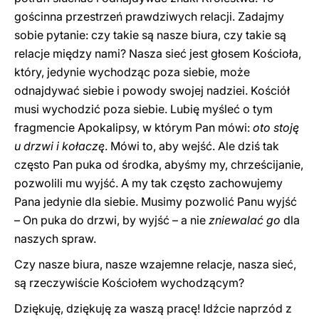
gościnna przestrzeń prawdziwych relacji. Zadajmy
sobie pytanie: czy takie są nasze biura, czy takie są
relacje między nami? Nasza sieć jest głosem Kościoła,
który, jedynie wychodząc poza siebie, może
odnajdywać siebie i powody swojej nadziei. Kościół
musi wychodzić poza siebie. Lubię myśleć o tym
fragmencie Apokalipsy, w którym Pan mówi:
oto stoję
u drzwi i kołaczę
. Mówi to, aby wejść. Ale dziś tak
często Pan puka od środka, abyśmy my, chrześcijanie,
pozwolili mu wyjść. A my tak często zachowujemy
Pana jedynie dla siebie. Musimy pozwolić Panu wyjść
– On puka do drzwi, by wyjść – a nie
zniewalać go
dla
naszych spraw.
Czy nasze biura, nasze wzajemne relacje, nasza sieć,
są rzeczywiście Kościołem wychodzącym?
Dziękuję, dziękuję za waszą pracę! Idźcie naprzód z