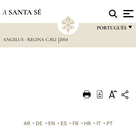
A
SANTA SÉ
PORTUGUÊS
ANGELUS - REGINA CÆLI
2014
FRANÇAIS
ENGLISH
ITALIANO
PORTUGUÊS
ESPAÑOL
DEUTSCH
POLSKI
العربيّة
AR
-
DE
-
EN
-
ES
-
FR
-
HR
-
IT
-
PT
中文