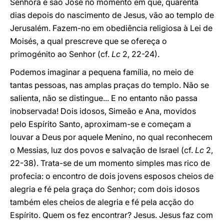
Senhora e são José no momento em que, quarenta
dias depois do nascimento de Jesus, vão ao templo de
Jerusalém. Fazem-no em obediência religiosa à Lei de
Moisés, a qual prescreve que se ofereça o
primogénito ao Senhor (cf.
Lc
2, 22-24).
Podemos imaginar a pequena família, no meio de
tantas pessoas, nas amplas praças do templo. Não se
salienta, não se distingue... E no entanto não passa
inobservada! Dois idosos, Simeão e Ana, movidos
pelo Espírito Santo, aproximam-se e começam a
louvar a Deus por aquele Menino, no qual reconhecem
o Messias, luz dos povos e salvação de Israel (cf.
Lc
2,
22-38). Trata-se de um momento simples mas rico de
profecia: o encontro de dois jovens esposos cheios de
alegria e fé pela graça do Senhor; com dois idosos
também eles cheios de alegria e fé pela acção do
Espírito. Quem os fez encontrar? Jesus. Jesus faz com