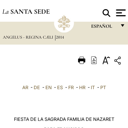
La
SANTA SEDE
ESPAÑOL
ANGELUS - REGINA CÆLI
2014
FRANÇAIS
ENGLISH
ITALIANO
PORTUGUÊS
ESPAÑOL
AR
-
DE
-
EN
-
ES
-
FR
-
HR
-
IT
-
PT
DEUTSCH
POLSKI
العربيّة
FIESTA DE LA SAGRADA FAMILIA DE NAZARET
中文