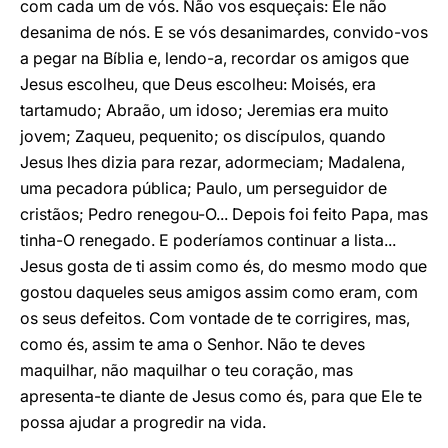
com cada um de vós. Não vos esqueçais: Ele não
desanima de nós. E se vós desanimardes, convido-vos
a pegar na Bíblia e, lendo-a, recordar os amigos que
Jesus escolheu, que Deus escolheu: Moisés, era
tartamudo; Abraão, um idoso; Jeremias era muito
jovem; Zaqueu, pequenito; os discípulos, quando
Jesus lhes dizia para rezar, adormeciam; Madalena,
uma pecadora pública; Paulo, um perseguidor de
cristãos; Pedro renegou-O... Depois foi feito Papa, mas
tinha-O renegado. E poderíamos continuar a lista...
Jesus gosta de ti assim como és, do mesmo modo que
gostou daqueles seus amigos assim como eram, com
os seus defeitos. Com vontade de te corrigires, mas,
como és, assim te ama o Senhor. Não te deves
maquilhar, não maquilhar o teu coração, mas
apresenta-te diante de Jesus como és, para que Ele te
possa ajudar a progredir na vida.