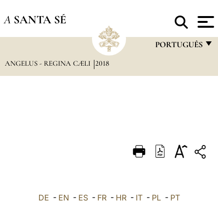
A
SANTA SÉ
PORTUGUÊS
ANGELUS - REGINA CÆLI
2018
FRANÇAIS
ENGLISH
ITALIANO
PORTUGUÊS
ESPAÑOL
DEUTSCH
POLSKI
العربيّة
DE
-
EN
-
ES
-
FR
-
HR
-
IT
-
PL
-
PT
中文