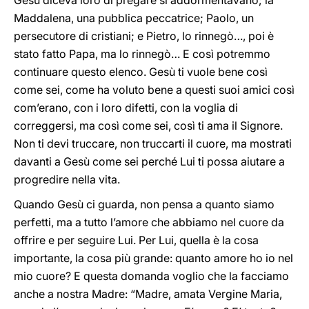
Gesù diceva loro di pregare si addormentavano; la
Maddalena, una pubblica peccatrice; Paolo, un
persecutore di cristiani; e Pietro, lo rinnegò…, poi è
stato fatto Papa, ma lo rinnegò… E così potremmo
continuare questo elenco. Gesù ti vuole bene così
come sei, come ha voluto bene a questi suoi amici così
com’erano, con i loro difetti, con la voglia di
correggersi, ma così come sei, così ti ama il Signore.
Non ti devi truccare, non truccarti il cuore, ma mostrati
davanti a Gesù come sei perché Lui ti possa aiutare a
progredire nella vita.
Quando Gesù ci guarda, non pensa a quanto siamo
perfetti, ma a tutto l’amore che abbiamo nel cuore da
offrire e per seguire Lui. Per Lui, quella è la cosa
importante, la cosa più grande: quanto amore ho io nel
mio cuore? E questa domanda voglio che la facciamo
anche a nostra Madre: “Madre, amata Vergine Maria,