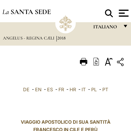
La
SANTA SEDE
ITALIANO
ANGELUS - REGINA CÆLI
2018
FRANÇAIS
ENGLISH
ITALIANO
PORTUGUÊS
ESPAÑOL
DE
-
EN
-
ES
-
FR
-
HR
-
IT
-
PL
-
PT
DEUTSCH
POLSKI
العربيّة
VIAGGIO APOSTOLICO DI SUA SANTITÀ
FRANCESCO IN CILE E PERÙ
中文