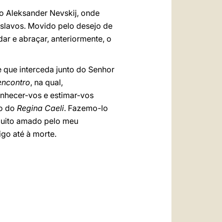
to Aleksander Nevskij, onde
eslavos. Movido pelo desejo de
dar e abraçar, anteriormente, o
 que interceda junto do Senhor
encontro
, na qual,
conhecer-vos e estimar-vos
ão do
Regina Caeli
. Fazemo-lo
 muito amado pelo meu
go até à morte.