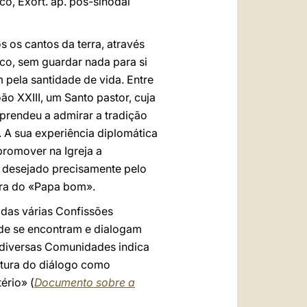
co, Exort. ap. pós-sinodal
 os cantos da terra, através
co, sem guardar nada para si
 pela santidade de vida. Entre
o XXIII, um Santo pastor, cuja
aprendeu a admirar a tradição
. A sua experiência diplomática
promover na Igreja a
, desejado precisamente pelo
dora do «Papa bom».
 das várias Confissões
onde se encontram e dialogam
 diversas Comunidades indica
ltura do diálogo como
ério» (
Documento sobre a