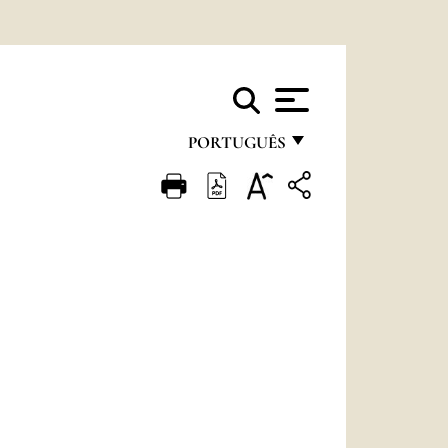
PORTUGUÊS
FRANÇAIS
ENGLISH
ITALIANO
PORTUGUÊS
ESPAÑOL
DEUTSCH
POLSKI