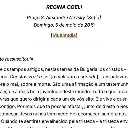
REGINA COELI
Praça S. Alexandre Nevsky (Sófia)
Domingo, 5 de maio de 2019
[
Multimídia
]
to ressuscitou!»
 os tempos antigos, nestas terras da Bulgária, os cristãos –
scoa:
Christos vozkrese!
[
a multidão responde
]. Tais palavr
obre o mal, sobre a morte. São uma afirmação e um testemun
erança e a mais bela juventude deste mundo. Tudo o que toca
avras que quero dirigir a cada um de vós são: Ele vive e quer-t
contigo. Por mais que te possas afastar, junto de ti está o 
recomeçar. Jesus nunca tem medo de recomeçar: sempre nos
Quando te sentires envelhecido pela tristeza – a tristeza env