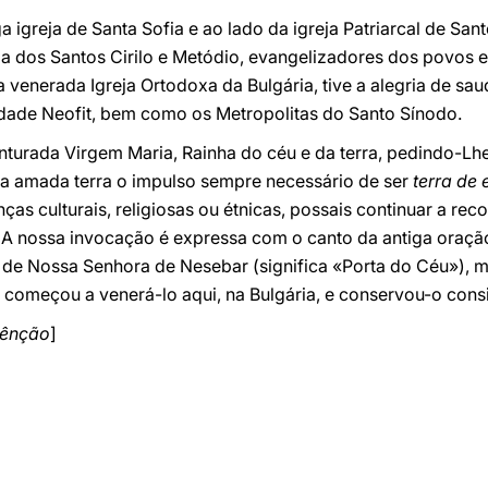
 igreja de Santa Sofia e ao lado da igreja Patriarcal de San
ia dos Santos Cirilo e Metódio, evangelizadores dos povos 
a venerada Igreja Ortodoxa da Bulgária, tive a alegria de sau
idade Neofit, bem como os Metropolitas do Santo Sínodo.
turada Virgem Maria, Rainha do céu e da terra, pedindo-Lhe
ta amada terra o impulso sempre necessário de ser
terra de 
as culturais, religiosas ou étnicas, possais continuar a re
 A nossa invocação é expressa com o canto da antiga oraç
ne de Nossa Senhora de Nesebar (significa «Porta do Céu»),
 começou a venerá-lo aqui, na Bulgária, e conservou-o consi
Bênção
]