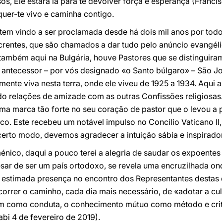
s, Ele estará lá para te devolver força e esperança (Francis
, quer-te vivo e caminha contigo.
 tem vindo a ser proclamada desde há dois mil anos por todos
crentes, que são chamados a dar tudo pelo anúncio evangéli
 também aqui na Bulgária, houve Pastores que se distinguiram
antecessor – por vós designado «o Santo búlgaro» – São Joã
nte viva nesta terra, onde ele viveu de 1925 a 1934. Aqui 
ndo relações de amizade com as outras Confissões religiosas
uma marca tão forte no seu coração de pastor que o levou a 
o. Este recebeu um notável impulso no Concílio Vaticano II
e certo modo, devemos agradecer a intuição sábia e inspira
nico, daqui a pouco terei a alegria de saudar os expoentes
pesar de ser um país ortodoxo, se revela uma encruzilhada 
 A estimada presença no encontro dos Representantes destas
correr o caminho, cada dia mais necessário, de «adotar a cu
 como conduta, o conhecimento mútuo como método e crit
abi 4 de fevereiro de 2019).