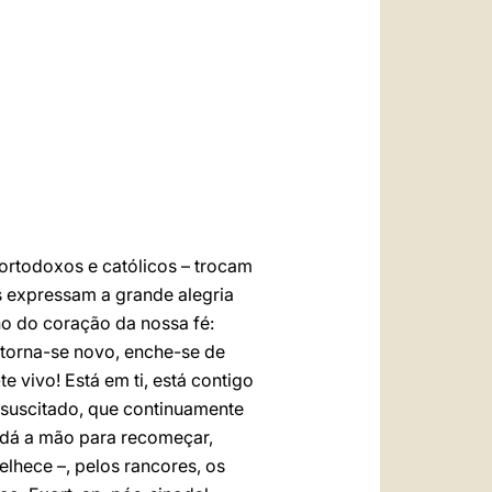
العربيّة
中文
LATINE
 ortodoxos e católicos – trocam
as expressam a grande alegria
ho do coração da nossa fé:
 torna-se novo, enche-se de
e vivo! Está em ti, está contigo
Ressuscitado, que continuamente
 dá a mão para recomeçar,
elhece –, pelos rancores, os