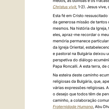
medos, as dúvidas e os fracasso
Christus vivit
, 1-2). Jesus vive
Esta fé em Cristo ressuscitado
da generosa missão de tantos 
mesmos. Na história da Igreja,
eles, apraz-me recordar o meu 
memória permanece particularme
da Igreja Oriental, estabelece
e pastoral na Bulgária deixou 
perspetiva do diálogo ecuménic
Papa Roncalli. A esta terra, d
Na esteira deste caminho ecumé
religiosas da Bulgária, que, a
várias expressões religiosas.
o desejo que todos têm de per
caminho, a colaboração comum
Fraternidade Humana
, Abu Dh