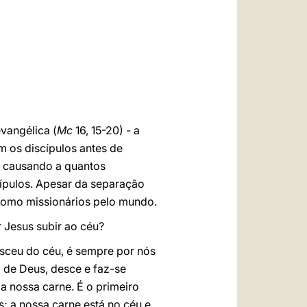
العربيّة
中文
LATINE
evangélica (
Mc
16, 15-20) - a
 os discípulos antes de
, causando a quantos
ípulos. Apesar da separação
r como missionários pelo mundo.
 Jesus subir ao céu?
esceu do céu, é sempre por nós
o de Deus, desce e faz-se
 nossa carne. É o primeiro
 a nossa carne está no céu e