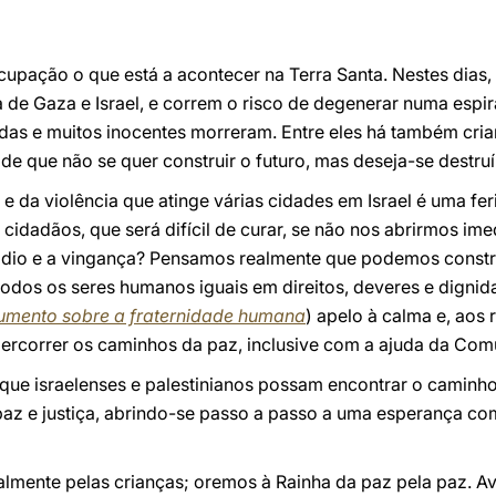
ação o que está a acontecer na Terra Santa. Nestes dias, 
a de Gaza e Israel, e correm o risco de degenerar numa espir
s e muitos inocentes morreram. Entre eles há também criança
l de que não se quer construir o futuro, mas deseja-se destruí
e da violência que atinge várias cidades em Israel é uma fer
 cidadãos, que será difícil de curar, se não nos abrirmos im
dio e a vingança? Pensamos realmente que podemos construi
odos os seres humanos iguais em direitos, deveres e digni
mento sobre a fraternidade humana
) apelo à calma e, aos
percorrer os caminhos da paz, inclusive com a ajuda da Comu
ue israelenses e palestinianos possam encontrar o caminho
paz e justiça, abrindo-se passo a passo a uma esperança co
lmente pelas crianças; oremos à Rainha da paz pela paz. Ave