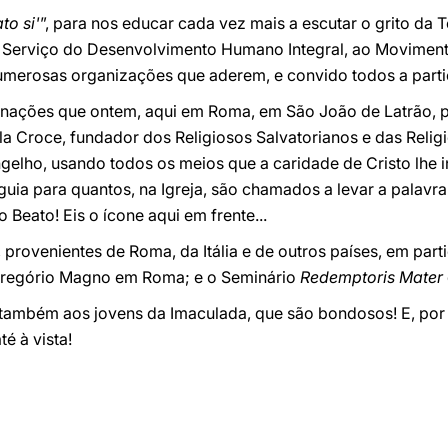
o si'
”, para nos educar cada vez mais a escutar o grito da 
 Serviço do Desenvolvimento Humano Integral, ao Moviment
umerosas organizações que aderem, e convido todos a partic
 nações que ontem, aqui em Roma, em São João de Latrão, p
a Croce, fundador dos Religiosos Salvatorianos e das Religi
elho, usando todos os meios que a caridade de Cristo lhe i
guia para quantos, na Igreja, são chamados a levar a palavr
Beato! Eis o ícone aqui em frente...
provenientes de Roma, da Itália e de outros países, em part
 Gregório Magno em Roma; e o Seminário
Redemptoris Mater
ambém aos jovens da Imaculada, que são bondosos! E, por 
é à vista!