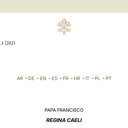
LI
2021
AR
-
DE
-
EN
-
ES
-
FR
-
HR
-
IT
-
PL
-
PT
PAPA FRANCISCO
REGINA CAELI