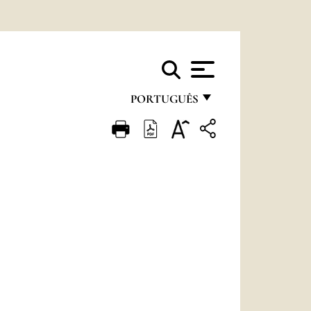
PORTUGUÊS
FRANÇAIS
ENGLISH
ITALIANO
PORTUGUÊS
ESPAÑOL
DEUTSCH
POLSKI