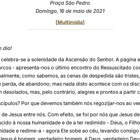
Praça São Pedro
Domingo, 16 de maio de 2021
[
Multimídia
]
 dia!
es, celebra-se a solenidade da Ascensão do Senhor. A página 
cos - apresenta-nos o último encontro do Ressuscitado com
rmalmente, como sabemos, as cenas de despedida são tristes
perda, de abandono; mas nada disto acontece com os disc
 desolados, mas, pelo contrário, alegres e prontos a parti
iscípulos? Por que devemos também nós regozijar-nos ao ver
de Jesus entre nós. Com efeito, se foi por nós que Jesus d
scido à nossa humanidade e de a ter redimido - Deus, o Filh
ade e redime-a - agora Ele sobe ao céu, levando consigo a
Jesus é homem, verdadeiro homem, é Deus, verdadeiro Deus;