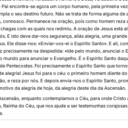
 do Pai encontra-se agora um corpo humano, pela primeira vez
mpla o seu destino futuro. Não se trata de forma alguma d
s, connosco. Permanece na oração, pois como homem reza 
s chagas com as quais nos redimiu. A oração de Jesus está al
s. E isto deve dar-nos segurança, aliás alegria, uma grande
s. Ele disse-nos: «Enviar-vos-ei o Espírito Santo». E ali, co
 precisamente na despedida: «Ide pelo mundo, anunciai o Ev
lo mundo para anunciar o Evangelho. É o Espírito Santo daqu
 de Pentecostes. Foi precisamente o Espírito Santo que torn
 alegria! Jesus foi para o céu: o primeiro homem diante do P
o, e reza por nós. E depois envia-nos o Espírito Santo, pro
motivo da alegria de hoje, da alegria deste dia da Ascensão.
a Ascensão, enquanto contemplamos o Céu, para onde Cristo 
ia, Rainha do Céu, que nos ajude a ser testemunhas corajosa
a.