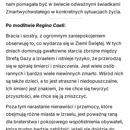
nam pomagała być w świecie odważnymi świadkami
Zmartwychwstałego w konkretnych sytuacjach życia.
Po modlitwie
Regina Caeli
:
Bracia i siostry, z ogromnym zaniepokojeniem
obserwuję to, co wydarza się w Ziemi Świętej. W tych
dniach dominują gwałtowne starcia zbrojne między
Strefą Gazy a Izraelem i istnieje ryzyko, że przerodzą
się w spiralę śmierci i zniszczenia. Jest wiele osób
rannych i bardzo wiele niewinnych zmarło. Wśród nich
są także dzieci, a to jest straszne i niedopuszczalne.
Ich śmierć jest znakiem, że nie chce się tworzyć
przyszłości, ale chce się ją zniszczyć.
Poza tym narastanie nienawiści i przemocy, które
obejmują różne miasta w Izraelu, jest poważną raną
dla braterstwa i pokojowego współistnienia obywateli,
którą trudno będzie zabliźnić, jeżeli nie dojdzie do