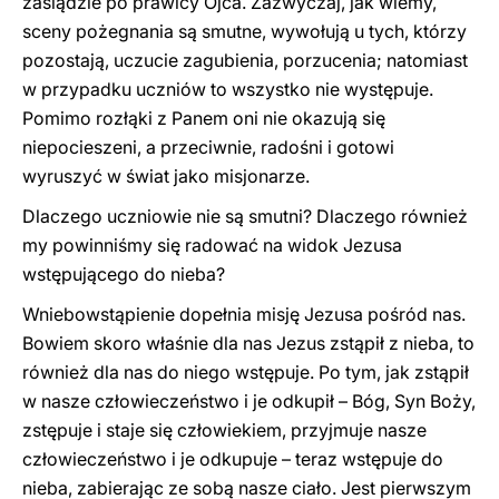
zasiądzie po prawicy Ojca. Zazwyczaj, jak wiemy,
sceny pożegnania są smutne, wywołują u tych, którzy
pozostają, uczucie zagubienia, porzucenia; natomiast
w przypadku uczniów to wszystko nie występuje.
Pomimo rozłąki z Panem oni nie okazują się
niepocieszeni, a przeciwnie, radośni i gotowi
wyruszyć w świat jako misjonarze.
Dlaczego uczniowie nie są smutni? Dlaczego również
my powinniśmy się radować na widok Jezusa
wstępującego do nieba?
Wniebowstąpienie dopełnia misję Jezusa pośród nas.
Bowiem skoro właśnie dla nas Jezus zstąpił z nieba, to
również dla nas do niego wstępuje. Po tym, jak zstąpił
w nasze człowieczeństwo i je odkupił – Bóg, Syn Boży,
zstępuje i staje się człowiekiem, przyjmuje nasze
człowieczeństwo i je odkupuje – teraz wstępuje do
nieba, zabierając ze sobą nasze ciało. Jest pierwszym