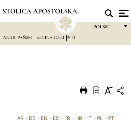
STOLICA APOSTOLSKA
POLSKI
ANIOŁ PAŃSKI - REGINA CÆLI
2021
FRANÇAIS
ENGLISH
ITALIANO
PORTUGUÊS
ESPAÑOL
DEUTSCH
POLSKI
AR
-
DE
-
EN
-
ES
-
FR
-
HR
-
IT
-
العربيّة
PL
-
PT
中文