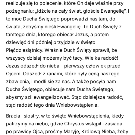
realizuje się to polecenie, które On daje właśnie przy
pożegnaniu: „Idźcie na cały świat, głoście Ewangelię”. I
to moc Ducha Świętego poprowadzi nas tam, do
świata, żebyśmy nieśli Ewangelię. To Duch Święty z
tamtego dnia, którego obiecał Jezus, a potem
dziewięć dni później przyjdzie w święto
Pięćdziesiątnicy. Właśnie Duch Święty sprawił, że
wszyscy dzisiaj możemy być tacy. Wielka radość!
Jezus odszedł do nieba – pierwszy człowiek przed
Ojcem. Odszedł z ranami, które były ceną naszego
zbawienia, i modli się za nas. A także posyła nam
Ducha Świętego, obiecuje nam Ducha Świętego,
abyśmy szli ewangelizować. Stąd dzisiejsza radość,
stąd radość tego dnia Wniebowstąpienia.
Bracia i siostry, w to święto Wniebowstąpienia, kiedy
patrzymy na niebo, gdzie Chrystus wstąpił i zasiada
po prawicy Ojca, prośmy Maryję, Królową Nieba, żeby