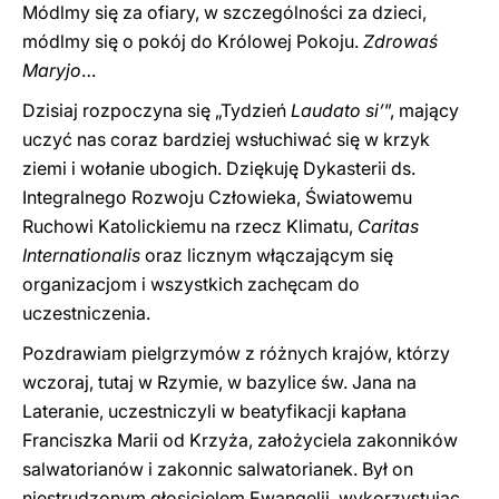
Módlmy się za ofiary, w szczególności za dzieci,
módlmy się o pokój do Królowej Pokoju.
Zdrowaś
Maryjo
…
Dzisiaj rozpoczyna się „Tydzień
Laudato si’
”, mający
uczyć nas coraz bardziej wsłuchiwać się w krzyk
ziemi i wołanie ubogich. Dziękuję Dykasterii ds.
Integralnego Rozwoju Człowieka, Światowemu
Ruchowi Katolickiemu na rzecz Klimatu,
Caritas
Internationalis
oraz licznym włączającym się
organizacjom i wszystkich zachęcam do
uczestniczenia.
Pozdrawiam pielgrzymów z różnych krajów, którzy
wczoraj, tutaj w Rzymie, w bazylice św. Jana na
Lateranie, uczestniczyli w beatyfikacji kapłana
Franciszka Marii od Krzyża, założyciela zakonników
salwatorianów i zakonnic salwatorianek. Był on
niestrudzonym głosicielem Ewangelii, wykorzystując