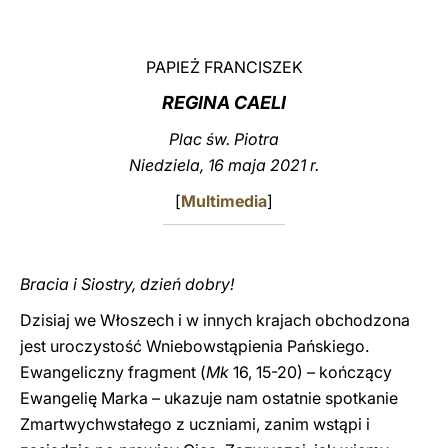
LATINE
PAPIEŻ FRANCISZEK
REGINA CAELI
Plac św. Piotra
Niedziela, 16 maja 2021 r.
[
Multimedia
]
Bracia i Siostry, dzień dobry!
Dzisiaj we Włoszech i w innych krajach obchodzona
jest uroczystość Wniebowstąpienia Pańskiego.
Ewangeliczny fragment (
Mk
16, 15-20) – kończący
Ewangelię Marka – ukazuje nam ostatnie spotkanie
Zmartwychwstałego z uczniami, zanim wstąpi i