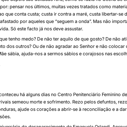
or: pensar nos últimos, muitas vezes tratados como materia
ao que conta custa; custa ir contra a maré, custa libertar-s
fastado por aqueles que “seguem a onda”. Mas não importa,
vida. Só este facto já nos deve assustar.
que tenho medo? De não ter aquilo de que gosto? De não atin
o dos outros? Ou de não agradar ao Senhor e não colocar 
Mãe sábia, ajuda-nos a sermos sábios e corajosos nas escol
 aconteceu há alguns dias no Centro Penitenciário Feminino 
 rivais semeou morte e sofrimento. Rezo pelos defuntos, rezo
duras, ajude os corações a abrir-se à reconciliação e a da
sões.
niversário do desaparecimento de Emanuela Orlandi. Aprovei