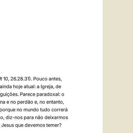
العربيّة
中文
LATINE
t
10, 26.28.31). Pouco antes,
nda hoje atual: a Igreja, de
seguições. Parece paradoxal: o
a e no perdão e, no entanto,
o porque no mundo tudo correrá
so, diz-nos para não deixarmos
z Jesus que devemos temer?