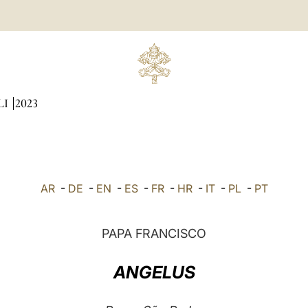
LI
2023
AR
-
DE
-
EN
-
ES
-
FR
-
HR
-
IT
-
PL
-
PT
PAPA FRANCISCO
ANGELUS