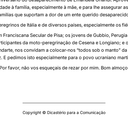
ade à família, especialmente à mãe, e para lhe assegurar a
amílias que suportam a dor de um ente querido desaparecid
egrinos de Itália e de diversos países, especialmente os fi
 Franciscana Secular de Pisa; os jovens de Gubbio, Perugia
rticipantes da moto-peregrinação de Cesena e Longiano; e o
andarte, nos convidam a colocar-nos “todos sob o manto” da
. E pedimos isto especialmente para o povo ucraniano marti
or favor, não vos esqueçais de rezar por mim. Bom almoço e
Copyright © Dicastério para a Comunicação