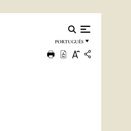
PORTUGUÊS
FRANÇAIS
ENGLISH
ITALIANO
PORTUGUÊS
ESPAÑOL
DEUTSCH
POLSKI