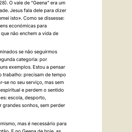
28). O vale de “Geena” era um
de. Jesus fala dele para dizer
temei isto». Como se dissesse:
agens económicas para
, que não enchem a vida de
riminados se não seguirmos
egunda categoria: por
uns exemplos. Estou a pensar
 o trabalho: precisam de tempo
r-se no seu serviço, mas sem
spiritual e perdem o sentido
s: escola, desporto,
ar grandes sonhos, sem perder
sumismo, mas é necessário para
tão. E no Geena de hoje, as