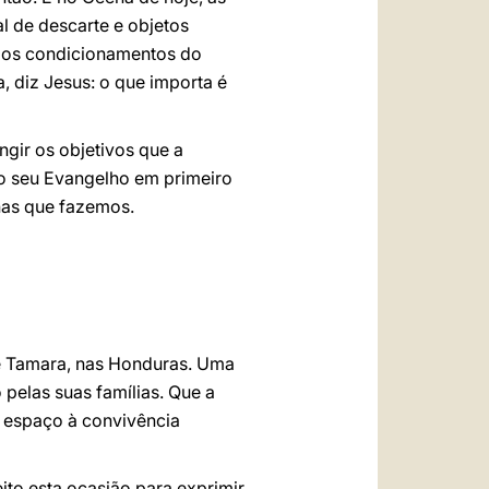
l de descarte e objetos
e dos condicionamentos do
 diz Jesus: o que importa é
gir os objetivos que a
o seu Evangelho em primeiro
has que fazemos.
de Tamara, nas Honduras. Uma
 pelas suas famílias. Que a
r espaço à convivência
to esta ocasião para exprimir,