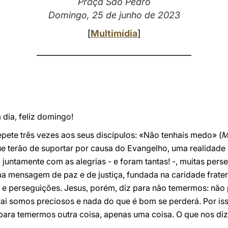
Praça São Pedro
Domingo, 25 de junho de 2023
[
Multimídia
]
______________________________________
dia, feliz domingo!
pete três vezes aos seus discípulos: «Não tenhais medo» (
M
e terão de suportar por causa do Evangelho, uma realidade ai
, juntamente com as alegrias - e foram tantas! -, muitas per
a mensagem de paz e de justiça, fundada na caridade fratern
s e perseguições. Jesus, porém, diz para não temermos: nã
ai somos preciosos e nada do que é bom se perderá. Por is
para temermos outra coisa, apenas uma coisa. O que nos di