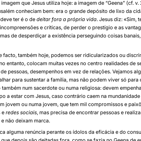
imagem que Jesus utiliza hoje: a imagem de “Geena” (cf. v. 
usalém conheciam bem: era o grande depósito de lixo da cida
deve ter é o de
deitar fora a própria vida
. Jesus diz: «Sim, 
 incompreensões e críticas, de perder o prestígio e as vant
 mas de desperdiçar a existência perseguindo coisas banais
De facto, também hoje, podemos ser ridicularizados ou disc
no entanto, colocam muitas vezes no centro realidades de s
 de pessoas, desempenhos em vez de relações. Vejamos alg
alhar para sustentar a família, mas não podem viver só para
so também num sacerdote ou numa religiosa: devem empenha
o a estar com Jesus, caso contrário caem na mundanidade e
m jovem ou numa jovem, que tem mil compromissos e paixõe
s e
redes sociais
, mas precisa de encontrar pessoas e realiz
 e não deixam marca.
lica alguma renúncia perante os ídolos da eficácia e do con
 que depois são deitadas fora, como se fazia no Geena de en