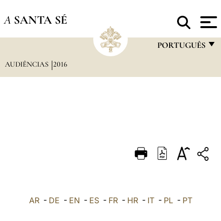
A
SANTA SÉ
PORTUGUÊS
AUDIÊNCIAS
2016
FRANÇAIS
ENGLISH
ITALIANO
PORTUGUÊS
ESPAÑOL
DEUTSCH
POLSKI
العربيّة
AR
-
DE
-
EN
-
ES
-
FR
-
HR
-
IT
-
PL
-
PT
中文