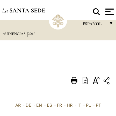
La
SANTA SEDE
ESPAÑOL
AUDIENCIAS
2016
FRANÇAIS
ENGLISH
ITALIANO
PORTUGUÊS
ESPAÑOL
DEUTSCH
POLSKI
العربيّة
AR
-
DE
-
EN
-
ES
-
FR
-
HR
-
IT
-
PL
-
PT
中文