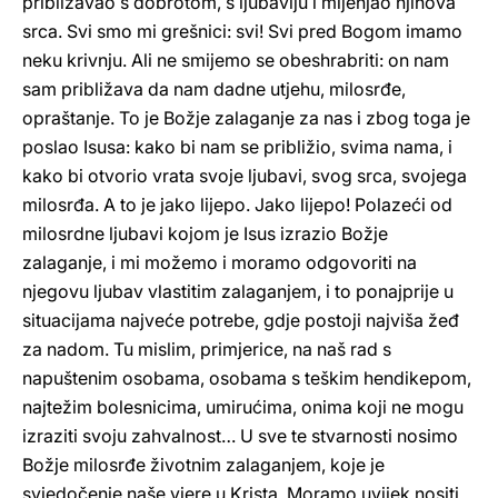
približavao s dobrotom, s ljubavlju i mijenjao njihova
srca. Svi smo mi grešnici: svi! Svi pred Bogom imamo
neku krivnju. Ali ne smijemo se obeshrabriti: on nam
sam približava da nam dadne utjehu, milosrđe,
opraštanje. To je Božje zalaganje za nas i zbog toga je
poslao Isusa: kako bi nam se približio, svima nama, i
kako bi otvorio vrata svoje ljubavi, svog srca, svojega
milosrđa. A to je jako lijepo. Jako lijepo! Polazeći od
milosrdne ljubavi kojom je Isus izrazio Božje
zalaganje, i mi možemo i moramo odgovoriti na
njegovu ljubav vlastitim zalaganjem, i to ponajprije u
situacijama najveće potrebe, gdje postoji najviša žeđ
za nadom. Tu mislim, primjerice, na naš rad s
napuštenim osobama, osobama s teškim hendikepom,
najtežim bolesnicima, umirućima, onima koji ne mogu
izraziti svoju zahvalnost… U sve te stvarnosti nosimo
Božje milosrđe životnim zalaganjem, koje je
svjedočenje naše vjere u Krista. Moramo uvijek nositi