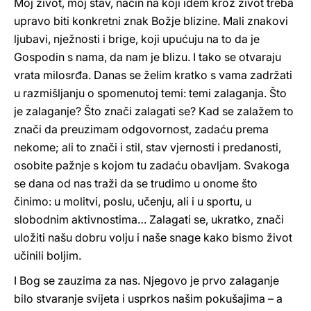
Moj život, moj stav, način na koji idem kroz život treba
upravo biti konkretni znak Božje blizine. Mali znakovi
ljubavi, nježnosti i brige, koji upućuju na to da je
Gospodin s nama, da nam je blizu. I tako se otvaraju
vrata milosrđa. Danas se želim kratko s vama zadržati
u razmišljanju o spomenutoj temi: temi zalaganja. Što
je zalaganje? Što znači zalagati se? Kad se zalažem to
znači da preuzimam odgovornost, zadaću prema
nekome; ali to znači i stil, stav vjernosti i predanosti,
osobite pažnje s kojom tu zadaću obavljam. Svakoga
se dana od nas traži da se trudimo u onome što
činimo: u molitvi, poslu, učenju, ali i u sportu, u
slobodnim aktivnostima… Zalagati se, ukratko, znači
uložiti našu dobru volju i naše snage kako bismo život
učinili boljim.
I Bog se zauzima za nas. Njegovo je prvo zalaganje
bilo stvaranje svijeta i usprkos našim pokušajima – a