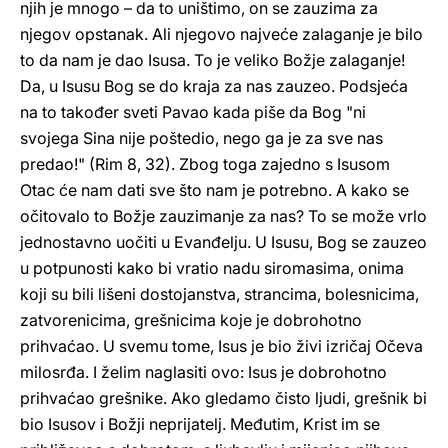
njih je mnogo – da to uništimo, on se zauzima za
njegov opstanak. Ali njegovo najveće zalaganje je bilo
to da nam je dao Isusa. To je veliko Božje zalaganje!
Da, u Isusu Bog se do kraja za nas zauzeo. Podsjeća
na to također sveti Pavao kada piše da Bog "ni
svojega Sina nije poštedio, nego ga je za sve nas
predao!" (Rim 8, 32). Zbog toga zajedno s Isusom
Otac će nam dati sve što nam je potrebno. A kako se
očitovalo to Božje zauzimanje za nas? To se može vrlo
jednostavno uočiti u Evanđelju. U Isusu, Bog se zauzeo
u potpunosti kako bi vratio nadu siromasima, onima
koji su bili lišeni dostojanstva, strancima, bolesnicima,
zatvorenicima, grešnicima koje je dobrohotno
prihvaćao. U svemu tome, Isus je bio živi izričaj Očeva
milosrđa. I želim naglasiti ovo: Isus je dobrohotno
prihvaćao grešnike. Ako gledamo čisto ljudi, grešnik bi
bio Isusov i Božji neprijatelj. Međutim, Krist im se