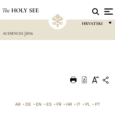
The
HOLY SEE
HRVATSKI
AUDIENCES
2016
FRANÇAIS
ENGLISH
ITALIANO
PORTUGUÊS
ESPAÑOL
DEUTSCH
POLSKI
العربيّة
AR
-
DE
-
EN
-
ES
-
FR
-
HR
-
IT
-
PL
-
PT
中文