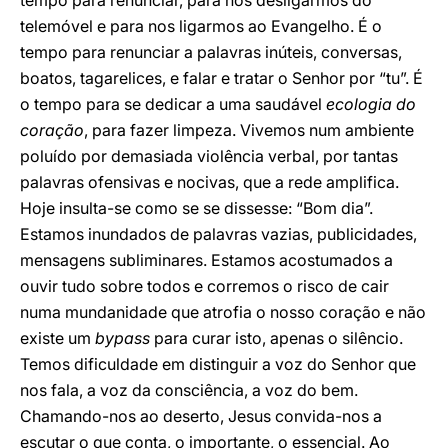
tempo para renunciar, para nos desligarmos do
telemóvel e para nos ligarmos ao Evangelho. É o
tempo para renunciar a palavras inúteis, conversas,
boatos, tagarelices, e falar e tratar o Senhor por “tu”. É
o tempo para se dedicar a uma saudável
ecologia
do
coração
, para fazer limpeza. Vivemos num ambiente
poluído por demasiada violência verbal, por tantas
palavras ofensivas e nocivas, que a rede amplifica.
Hoje insulta-se como se se dissesse: “Bom dia”.
Estamos inundados de palavras vazias, publicidades,
mensagens subliminares. Estamos acostumados a
ouvir tudo sobre todos e corremos o risco de cair
numa mundanidade que atrofia o nosso coração e não
existe um
bypass
para curar isto, apenas o silêncio.
Temos dificuldade em distinguir a voz do Senhor que
nos fala, a voz da consciência, a voz do bem.
Chamando-nos ao deserto, Jesus convida-nos a
escutar o que conta, o importante, o essencial. Ao