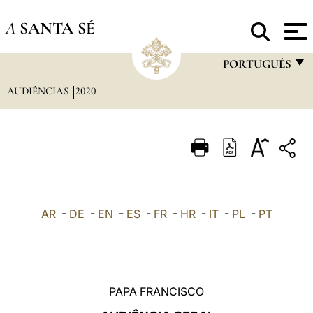
A
SANTA SÉ
PORTUGUÊS
AUDIÊNCIAS
2020
FRANÇAIS
ENGLISH
ITALIANO
PORTUGUÊS
ESPAÑOL
AR
-
DE
-
EN
-
ES
-
FR
-
HR
-
IT
-
PL
-
PT
DEUTSCH
POLSKI
العربيّة
PAPA FRANCISCO
中文