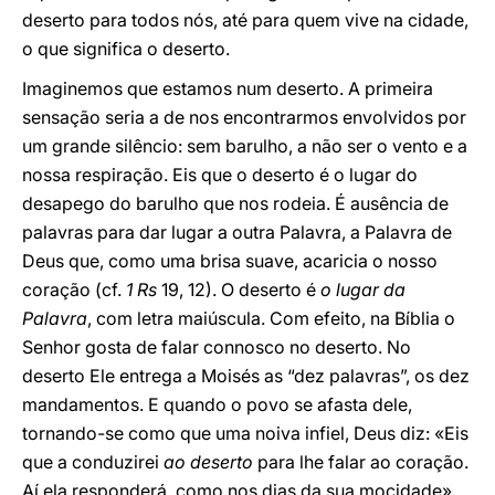
deserto para todos nós, até para quem vive na cidade,
o que significa o deserto.
Imaginemos que estamos num deserto. A primeira
sensação seria a de nos encontrarmos envolvidos por
um grande silêncio: sem barulho, a não ser o vento e a
nossa respiração. Eis que o deserto é o lugar do
desapego do barulho que nos rodeia. É ausência de
palavras para dar lugar a outra Palavra, a Palavra de
Deus que, como uma brisa suave, acaricia o nosso
coração (cf.
1 Rs
19, 12). O deserto é
o lugar da
Palavra
, com letra maiúscula. Com efeito, na Bíblia o
Senhor gosta de falar connosco no deserto. No
deserto Ele entrega a Moisés as “dez palavras”, os dez
mandamentos. E quando o povo se afasta dele,
tornando-se como que uma noiva infiel, Deus diz: «Eis
que a conduzirei
ao deserto
para lhe falar ao coração.
Aí ela responderá, como nos dias da sua mocidade»