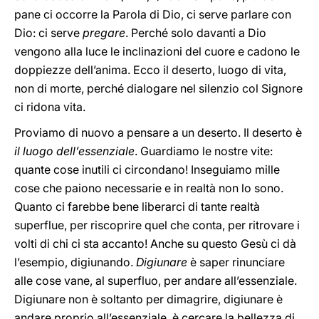
pane ci occorre la Parola di Dio, ci serve parlare con
Dio: ci serve
pregare
. Perché solo davanti a Dio
vengono alla luce le inclinazioni del cuore e cadono le
doppiezze dell’anima. Ecco il deserto, luogo di vita,
non di morte, perché dialogare nel silenzio col Signore
ci ridona vita.
Proviamo di nuovo a pensare a un deserto. Il deserto è
il luogo dell’essenziale
. Guardiamo le nostre vite:
quante cose inutili ci circondano! Inseguiamo mille
cose che paiono necessarie e in realtà non lo sono.
Quanto ci farebbe bene liberarci di tante realtà
superflue, per riscoprire quel che conta, per ritrovare i
volti di chi ci sta accanto! Anche su questo Gesù ci dà
l’esempio, digiunando.
Digiunare
è saper rinunciare
alle cose vane, al superfluo, per andare all’essenziale.
Digiunare non è soltanto per dimagrire, digiunare è
andare proprio all’essenziale, è cercare la bellezza di