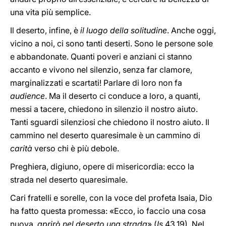
una vita più semplice.
Il deserto, infine, è
il luogo della solitudine
. Anche oggi,
vicino a noi, ci sono tanti deserti. Sono le persone sole
e abbandonate. Quanti poveri e anziani ci stanno
accanto e vivono nel silenzio, senza far clamore,
marginalizzati e scartati! Parlare di loro non fa
audience
. Ma il deserto ci conduce a loro, a quanti,
messi a tacere, chiedono in silenzio il nostro aiuto.
Tanti sguardi silenziosi che chiedono il nostro aiuto. Il
cammino nel deserto quaresimale è un cammino di
carità
verso chi è più debole.
Preghiera, digiuno, opere di misericordia: ecco la
strada nel deserto quaresimale.
Cari fratelli e sorelle, con la voce del profeta Isaia, Dio
ha fatto questa promessa: «Ecco, io faccio una cosa
nuova,
aprirò nel deserto una strada
» (
Is
43,19). Nel