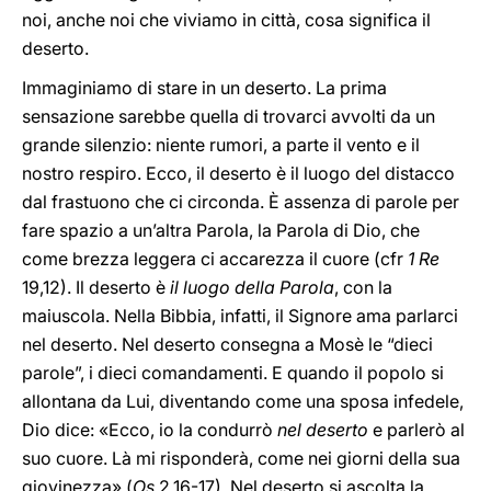
noi, anche noi che viviamo in città, cosa significa il
deserto.
Immaginiamo di stare in un deserto. La prima
sensazione sarebbe quella di trovarci avvolti da un
grande silenzio: niente rumori, a parte il vento e il
nostro respiro. Ecco, il deserto è il luogo del distacco
dal frastuono che ci circonda. È assenza di parole per
fare spazio a un’altra Parola, la Parola di Dio, che
come brezza leggera ci accarezza il cuore (cfr
1 Re
19,12). Il deserto è
il luogo della Parola
, con la
maiuscola. Nella Bibbia, infatti, il Signore ama parlarci
nel deserto. Nel deserto consegna a Mosè le “dieci
parole”, i dieci comandamenti. E quando il popolo si
allontana da Lui, diventando come una sposa infedele,
Dio dice: «Ecco, io la condurrò
nel deserto
e parlerò al
suo cuore. Là mi risponderà, come nei giorni della sua
giovinezza» (
Os
2,16-17). Nel deserto si ascolta la