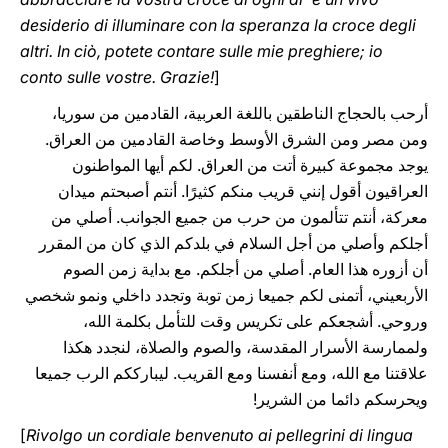
desiderio di illuminare con la speranza la croce degli
altri. In ciò, potete contare sulle mie preghiere; io
conto sulle vostre. Grazie!
]
أرحب بالحجاج الناطقين باللغة العربية، القادمين من سوريا،
ومن مصر ومن الشرق الأوسط وخاصة القادمين من العراق.
يوجد مجموعة كبيرة أتت من العراق. لكم أيها المواطنون
العراقيون أقول إنني قريب منكم كثيرًا. أنتم أصبحتم ميدان
معركة، أنتم تتألمون من حرب من جميع الجوانب. أصلي من
أجلكم وأصلي من أجل السلام في بلدكم الذي كان من المقرر
أن أزوره هذا العام. أصلي من أجلكم. مع بداية زمن الصوم
الأربعيني، أتمنى لكم جميعا زمن توبة وتجدد داخلي ونمو شخصي
وروحي. أشجعكم على تكريس وقت للتأمل بكلمة الله،
ولممارسة الأسرار المقدسة، والصوم والصلاة، لنجدد هكذا
علاقتنا مع الله، ومع أنفسنا ومع القريب. ليبارككم الرب جميعا
ويحرسكم دائما من الشرير!
[
Rivolgo un cordiale benvenuto ai pellegrini di lingua