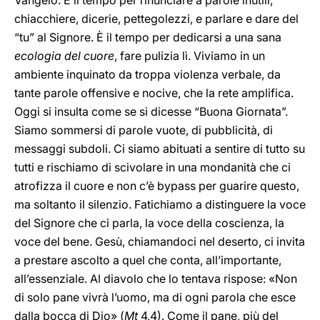
Vangelo. È il tempo per rinunciare a parole inutili,
chiacchiere, dicerie, pettegolezzi, e parlare e dare del
“tu” al Signore. È il tempo per dedicarsi a una sana
ecologia del cuore
, fare pulizia lì. Viviamo in un
ambiente inquinato da troppa violenza verbale, da
tante parole offensive e nocive, che la rete amplifica.
Oggi si insulta come se si dicesse “Buona Giornata”.
Siamo sommersi di parole vuote, di pubblicità, di
messaggi subdoli. Ci siamo abituati a sentire di tutto su
tutti e rischiamo di scivolare in una mondanità che ci
atrofizza il cuore e non c’è bypass per guarire questo,
ma soltanto il silenzio. Fatichiamo a distinguere la voce
del Signore che ci parla, la voce della coscienza, la
voce del bene. Gesù, chiamandoci nel deserto, ci invita
a prestare ascolto a quel che conta, all’importante,
all’essenziale. Al diavolo che lo tentava rispose: «Non
di solo pane vivrà l’uomo, ma di ogni parola che esce
dalla bocca di Dio» (
Mt
4,4). Come il pane, più del