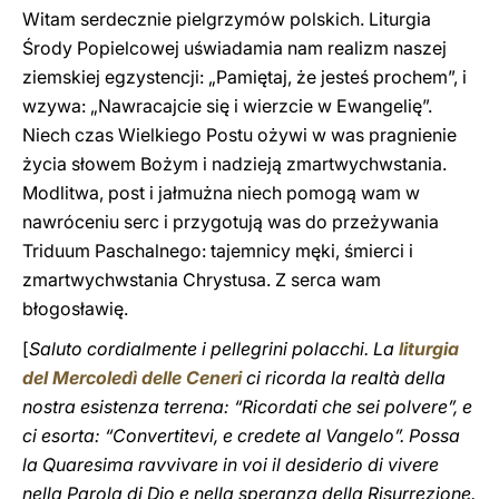
Witam serdecznie pielgrzymów polskich. Liturgia
Środy Popielcowej uświadamia nam realizm naszej
ziemskiej egzystencji: „Pamiętaj, że jesteś prochem”, i
wzywa: „Nawracajcie się i wierzcie w Ewangelię”.
Niech czas Wielkiego Postu ożywi w was pragnienie
życia słowem Bożym i nadzieją zmartwychwstania.
Modlitwa, post i jałmużna niech pomogą wam w
nawróceniu serc i przygotują was do przeżywania
Triduum Paschalnego: tajemnicy męki, śmierci i
zmartwychwstania Chrystusa. Z serca wam
błogosławię.
[
Saluto cordialmente i pellegrini polacchi. La
liturgia
del Mercoledì delle Ceneri
ci ricorda la realtà della
nostra esistenza terrena: “Ricordati che sei polvere”, e
ci esorta: “Convertitevi, e credete al Vangelo”. Possa
la Quaresima ravvivare in voi il desiderio di vivere
nella Parola di Dio e nella speranza della Risurrezione.