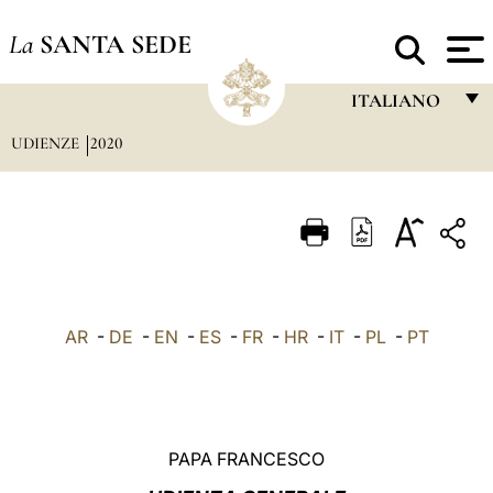
La
SANTA SEDE
ITALIANO
UDIENZE
2020
FRANÇAIS
ENGLISH
ITALIANO
PORTUGUÊS
ESPAÑOL
AR
-
DE
-
EN
-
ES
-
FR
-
HR
-
IT
-
PL
-
PT
DEUTSCH
POLSKI
العربيّة
PAPA FRANCESCO
中文