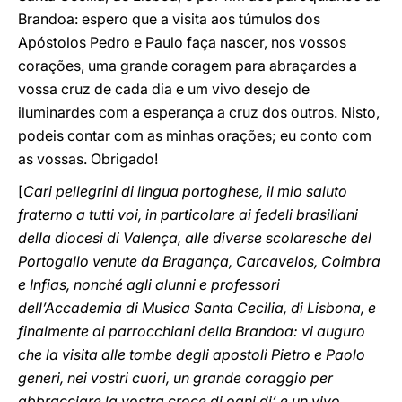
Brandoa: espero que a visita aos túmulos dos
Apóstolos Pedro e Paulo faça nascer, nos vossos
corações, uma grande coragem para abraçardes a
vossa cruz de cada dia e um vivo desejo de
iluminardes com a esperança a cruz dos outros. Nisto,
podeis contar com as minhas orações; eu conto com
as vossas. Obrigado!
[
Cari pellegrini di lingua portoghese, il mio saluto
fraterno a tutti voi, in particolare ai fedeli brasiliani
della diocesi di Valença, alle diverse scolaresche del
Portogallo venute da Bragança, Carcavelos, Coimbra
e Infias, nonché agli alunni e professori
dell’Accademia di Musica Santa Cecilia, di Lisbona, e
finalmente ai parrocchiani della Brandoa: vi auguro
che la visita alle tombe degli apostoli Pietro e Paolo
generi, nei vostri cuori, un grande coraggio per
abbracciare la vostra croce di ogni di’ e un vivo