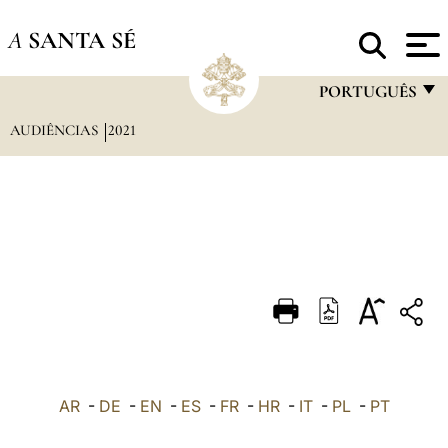
A
SANTA SÉ
PORTUGUÊS
AUDIÊNCIAS
2021
FRANÇAIS
ENGLISH
ITALIANO
PORTUGUÊS
ESPAÑOL
DEUTSCH
POLSKI
العربيّة
AR
-
DE
-
EN
-
ES
-
FR
-
HR
-
IT
-
PL
-
PT
中文