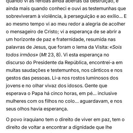
quando vi as feridas ainda abertas da destruição, e
ainda mais quando conheci e ouvi as testemunhas que
sobreviveram à violência, à perseguição e ao exílio... E
ao mesmo tempo vi ao meu redor a alegria de acolher
o mensageiro de Cristo; vi a esperança de se abrir a
um horizonte de paz e fraternidade, resumida nas
palavras de Jesus, que foram o lema da Visita:
«Sois
todos irmãos»
(
Mt
23, 8). Vi esta esperança no
discurso do Presidente da República, encontrei-a em
muitas saudações e testemunhos, nos cânticos e nos
gestos das pessoas. Li-a nos rostos luminosos dos
jovens e no olhar vivaz dos idosos. Gente que
esperava o Papa há cinco horas, em pé… inclusive
mulheres com os filhos no colo… aguardavam, e nos
seus olhos havia esperança.
O povo iraquiano tem o direito de viver em paz, tem o
direito de voltar a encontrar a dignidade que lhe