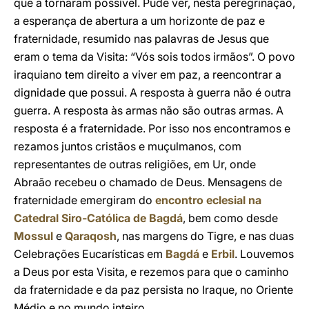
que a tornaram possível. Pude ver, nesta peregrinação,
a esperança de abertura a um horizonte de paz e
fraternidade, resumido nas palavras de Jesus que
eram o tema da Visita: “Vós sois todos irmãos”. O povo
iraquiano tem direito a viver em paz, a reencontrar a
dignidade que possui. A resposta à guerra não é outra
guerra. A resposta às armas não são outras armas. A
resposta é a fraternidade. Por isso nos encontramos e
rezamos juntos cristãos e muçulmanos, com
representantes de outras religiões, em Ur, onde
Abraão recebeu o chamado de Deus. Mensagens de
fraternidade emergiram do
encontro eclesial na
Catedral Siro-Católica de Bagdá
, bem como desde
Mossul
e
Qaraqosh
, nas margens do Tigre, e nas duas
Celebrações Eucarísticas em
Bagdá
e
Erbil
. Louvemos
a Deus por esta Visita, e rezemos para que o caminho
da fraternidade e da paz persista no Iraque, no Oriente
Médio e no mundo inteiro.