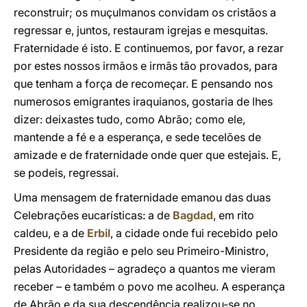
reconstruir; os muçulmanos convidam os cristãos a
regressar e, juntos, restauram igrejas e mesquitas.
Fraternidade é isto. E continuemos, por favor, a rezar
por estes nossos irmãos e irmãs tão provados, para
que tenham a força de recomeçar. E pensando nos
numerosos emigrantes iraquianos, gostaria de lhes
dizer: deixastes tudo, como Abrão; como ele,
mantende a fé e a esperança, e sede tecelões de
amizade e de fraternidade onde quer que estejais. E,
se podeis, regressai.
Uma mensagem de fraternidade emanou das duas
Celebrações eucarísticas: a de
Bagdad
, em rito
caldeu, e a de
Erbil
, a cidade onde fui recebido pelo
Presidente da região e pelo seu Primeiro-Ministro,
pelas Autoridades – agradeço a quantos me vieram
receber – e também o povo me acolheu. A esperança
de Abrão e da sua descendência realizou-se no