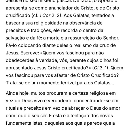
Jesus e no seu mistério pascal. De facto, o Apóstolo
apresenta-se como anunciador de Cristo, e de Cristo
crucificado (cf.
1 Cor
2, 2). Aos Gálatas, tentados a
basear a sua religiosidade na observância de
preceitos e tradições, ele recorda o centro da
salvação e da fé: a morte e a ressurreição do Senhor.
Fá-lo colocando diante deles o realismo da cruz de
Jesus. Escreve: «Quem vos fascinou para não
obedecerdes à verdade, vós, perante cujos olhos foi
apresentado Jesus Cristo crucificado?» (
Gl
3, 1). Quem
vos fascinou para vos afastar de Cristo Crucificado?
Trata-se de um momento terrível para os Gálatas…
Ainda hoje, muitos procuram a certeza religiosa em
vez do Deus vivo e verdadeiro, concentrando-se em
rituais e preceitos em vez de abraçar o Deus do amor
com todo o seu ser. E esta é a tentação dos novos
fundamentalistas, daqueles aos quais parece que a