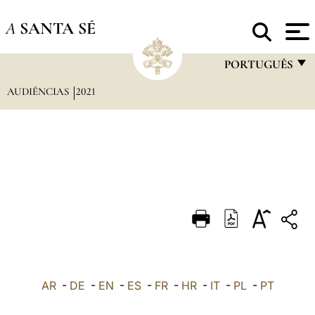
A
SANTA SÉ
PORTUGUÊS
AUDIÊNCIAS
2021
FRANÇAIS
ENGLISH
ITALIANO
PORTUGUÊS
ESPAÑOL
DEUTSCH
POLSKI
العربيّة
AR
-
DE
-
EN
-
ES
-
FR
-
HR
-
IT
-
PL
-
PT
中文