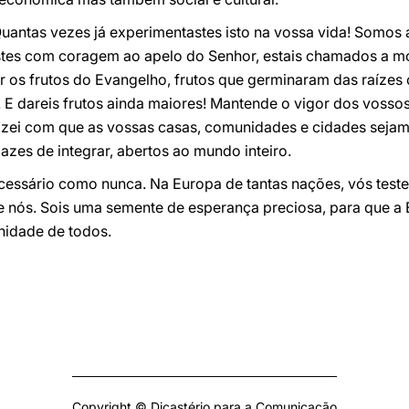
uantas vezes já experimentastes isto na vossa vida! Somos
tes com coragem ao apelo do Senhor, estais chamados a mo
er os frutos do Evangelho, frutos que germinaram das raízes 
 E dareis frutos ainda maiores! Mantende o vigor dos vosso
 Fazei com que as vossas casas, comunidades e cidades seja
azes de integrar, abertos ao mundo inteiro.
ecessário como nunca. Na Europa de tantas nações, vós test
re nós. Sois uma semente de esperança preciosa, para que a 
nidade de todos.
Copyright © Dicastério para a Comunicação