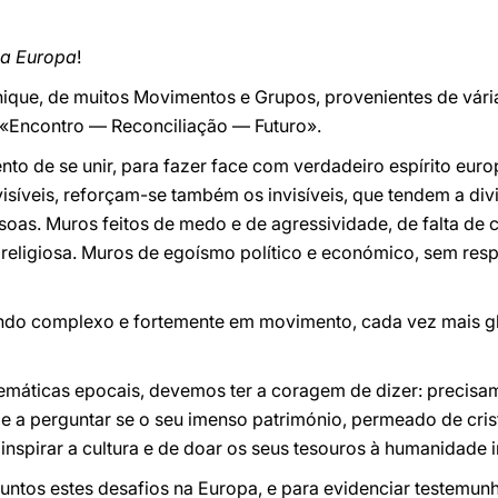
la Europa
!
nique, de muitos Movimentos e Grupos, provenientes de vári
: «Encontro — Reconciliação — Futuro».
o de se unir, para fazer face com verdadeiro espírito eur
síveis, reforçam-se também os invisíveis, que tendem a divi
oas. Muros feitos de medo e de agressividade, de falta de
religiosa. Muros de egoísmo político e económico, sem resp
do complexo e fortemente em movimento, cada vez mais glo
emáticas epocais, devemos ter a coragem de dizer: precis
 e a perguntar se o seu imenso património, permeado de cri
inspirar a cultura e de doar os seus tesouros à humanidade in
 juntos estes desafios na Europa, e para evidenciar testemu