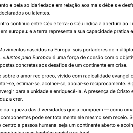
nto e pela solidariedade em relação aos mais débeis e desf
declarados ou latentes.
ntro contínuo entre Céu e terra: o Céu indica a abertura ao 
m europeu: e a terra representa a sua capacidade prática e
vimentos nascidos na Europa, sois portadores de múltiplo
. «
Juntos pela Europa
» é uma força de coesão com o objetiv
postas concretas aos desafios de um continente em crise.
e sobre o amor recíproco, vivido com radicalidade evangéli
tar-se, estimar-se, acolher-se, apoiar-se reciprocamente. Si
vergir para a unidade e enriquecê-la. A presença de Cristo e
duz a crer.
ve da riqueza das diversidades que a compõem — como uma f
componentes pode ser totalmente ele mesmo sem receio. Se
no centro a pessoa humana, seja um continente aberto e acolhe
económica mas também social e cultural.