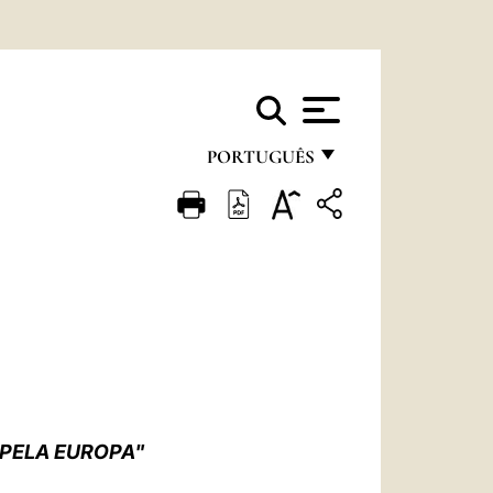
PORTUGUÊS
FRANÇAIS
ENGLISH
ITALIANO
PORTUGUÊS
ESPAÑOL
DEUTSCH
 PELA EUROPA"
POLSKI