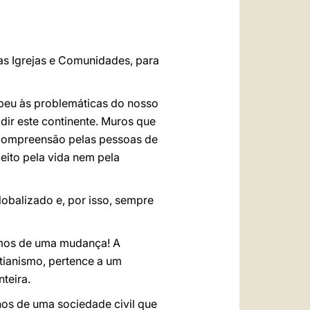
العربيّة
中文
LATINE
as Igrejas e Comunidades, para
opeu às problemáticas do nosso
dir este continente. Muros que
 compreensão pelas pessoas de
eito pela vida nem pela
balizado e, por isso, sempre
amos de uma mudança! A
stianismo, pertence a um
teira.
nhos de uma sociedade civil que