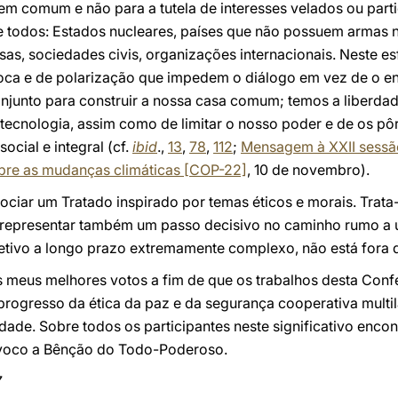
em comum e não para a tutela de interesses velados ou parti
de todos: Estados nucleares, países que não possuem armas nu
osas, sociedades civis, organizações internacionais. Neste e
oca e de polarização que impedem o diálogo em vez de o e
junto para construir a nossa casa comum; temos a liberdade,
 tecnologia, assim como de limitar o nosso poder e de os pôr
cial e integral (cf.
ibid
.,
13
,
78
,
112
;
Mensagem à XXII sessão
re as mudanças climáticas [COP-22]
, 10 de novembro).
ciar um Tratado inspirado por temas éticos e morais. Trata
 representar também um passo decisivo no caminho rumo 
etivo a longo prazo extremamente complexo, não está fora 
s meus melhores votos a fim de que os trabalhos desta Conf
rogresso da ética da paz e da segurança cooperativa multila
ade. Sobre todos os participantes neste significativo encon
invoco a Bênção do Todo-Poderoso.
7