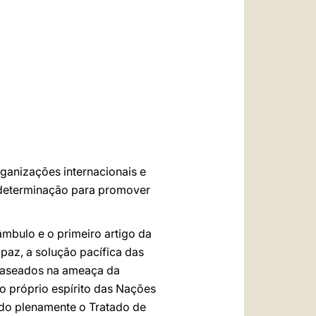
العربيّة
中文
LATINE
rganizações internacionais e
m determinação para promover
eâmbulo e o primeiro artigo da
paz, a solução pacífica das
o baseados na ameaça da
o próprio espírito das Nações
do plenamente o Tratado de