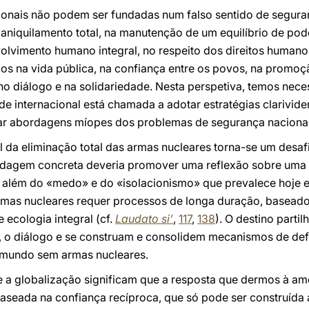
acionais não podem ser fundadas num falso sentido de segu
aniquilamento total, na manutenção de um equilíbrio de pod
volvimento humano integral, no respeito dos direitos human
dos na vida pública, na confiança entre os povos, na promoçã
o diálogo e na solidariedade. Nesta perspetiva, temos nece
e internacional está chamada a adotar estratégias clarivid
tar abordagens míopes dos problemas de segurança nacional 
nal da eliminação total das armas nucleares torna-se um de
rdagem concreta deveria promover uma reflexão sobre uma 
vá além do «medo» e do «isolacionismo» que prevalece hoje
as nucleares requer processos de longa duração, baseado
e ecologia integral (cf.
Laudato si’
,
117
,
138
). O destino part
o, o diálogo e se construam e consolidem mecanismos de de
 mundo sem armas nucleares.
e a globalização significam que a resposta que dermos à a
baseada na confiança recíproca, que só pode ser construída 