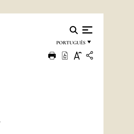
PORTUGUÊS
FRANÇAIS
ENGLISH
ITALIANO
PORTUGUÊS
ESPAÑOL
DEUTSCH
R
POLSKI