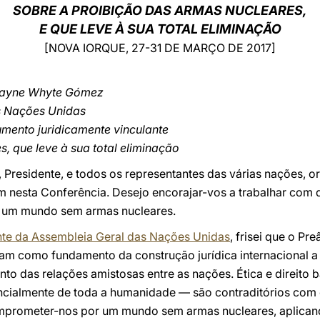
SOBRE A PROIBIÇÃO DAS ARMAS NUCLEARES,
E QUE LEVE À SUA TOTAL ELIMINAÇÃO
[NOVA IORQUE, 27-31 DE MARÇO DE 2017]
Elayne Whyte Gómez
s Nações Unidas
umento juridicamente vinculante
s, que leve à sua total eliminação
Presidente, e todos os representantes das várias nações, o
am nesta Conferência. Desejo encorajar-vos a trabalhar co
a um mundo sem armas nucleares.
nte da Assembleia Geral das Nações Unidas
, frisei que o Pr
am como fundamento da construção jurídica internacional a 
nto das relações amistosas entre as nações. Ética e direit
ncialmente de toda a humanidade — são contraditórios com 
mprometer-nos por um mundo sem armas nucleares, aplican