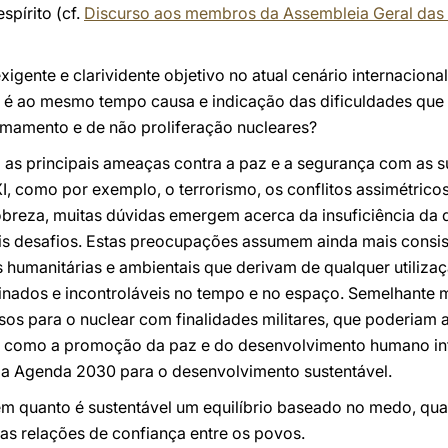
spírito (cf.
Discurso aos membros da Assembleia Geral das
igente e clarividente objetivo no atual cenário internaciona
que é ao mesmo tempo causa e indicação das dificuldades qu
rmamento e de não proliferação nucleares?
s principais ameaças contra a paz e a segurança com as s
, como por exemplo, o terrorismo, os conflitos assimétricos
obreza, muitas dúvidas emergem acerca da insuficiência da 
ais desafios. Estas preocupações assumem ainda mais cons
s humanitárias e ambientais que derivam de qualquer utiliz
minados e incontroláveis no tempo e no espaço. Semelhant
sos para o nuclear com finalidades militares, que poderiam a
as, como a promoção da paz e do desenvolvimento humano int
da Agenda 2030 para o desenvolvimento sustentável.
quanto é sustentável um equilíbrio baseado no medo, quan
as relações de confiança entre os povos.