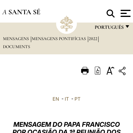
A
SANTA SÉ
PORTUGUÊS
MENSAGENS
MENSAGENS PONTIFÍCIAS
2022
FRANÇAIS
DOCUMENTS
ENGLISH
ITALIANO
PORTUGUÊS
ESPAÑOL
DEUTSCH
EN
-
IT
-
PT
POLSKI
العربيّة
MENSAGEM DO PAPA FRANCISCO
POR OCASIÃO DA 1ª REUNIÃO DOS
中文