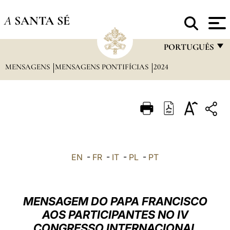
A
SANTA SÉ
PORTUGUÊS
MENSAGENS
MENSAGENS PONTIFÍCIAS
2024
FRANÇAIS
ENGLISH
ITALIANO
PORTUGUÊS
ESPAÑOL
EN
-
FR
-
IT
-
PL
-
PT
DEUTSCH
POLSKI
MENSAGEM DO PAPA FRANCISCO
العربيّة
AOS PARTICIPANTES NO IV
CONGRESSO INTERNACIONAL
中文