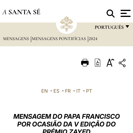
A
SANTA SÉ
PORTUGUÊS
MENSAGENS
MENSAGENS PONTIFÍCIAS
2024
FRANÇAIS
ENGLISH
ITALIANO
PORTUGUÊS
ESPAÑOL
EN
-
ES
-
FR
-
IT
-
PT
DEUTSCH
POLSKI
MENSAGEM DO PAPA FRANCISCO
العربيّة
POR OCASIÃO DA V EDIÇÃO DO
PRÉMIO ZAYED
中文