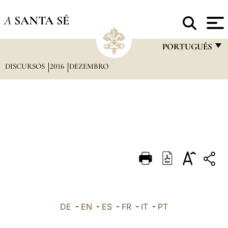
A
SANTA SÉ
PORTUGUÊS
DISCURSOS
2016
DEZEMBRO
FRANÇAIS
ENGLISH
ITALIANO
PORTUGUÊS
ESPAÑOL
DEUTSCH
POLSKI
العربيّة
DE
-
EN
-
ES
-
FR
-
IT
-
PT
中文