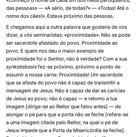
«Conheço o nome de cada um dos meus paroquianos,
das pessoas» — «A sério, de todas?» — «Todas! Até o
nome dos cães!». Estava próximo das pessoas.
E chegamos aqui a outra palavra que gostaria de vos
dizer, a vós seminaristas: «proximidade». Não se pode
ser sacerdote afastado do povo. Proximidade ao
povo. E quem nos deu o maior exemplo de
proximidade foi o Senhor, não é verdade? Com a sua
synkatabasis
fez-se próximo, próximo a ponto de
assumir a nossa carne. Proximidade! Um sacerdote
que se afasta do povo não é capaz de transmitir a
mensagem de Jesus. Não é capaz de dar as carícias
de Jesus ao povo; não é capaz — e retomo a tua
imagem [dirige-se ao Reitor que falou antes] — de
alongar o pé para que a porta não se feche [refere-se
a uma imagem citada pelo Reitor, na qual o pé de
Jesus impede que a Porta da Misericórdia se feche].