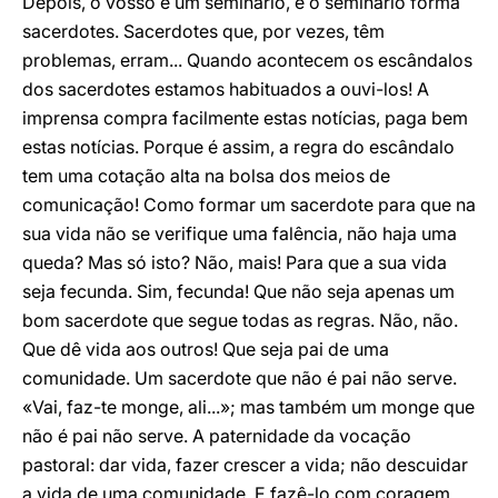
Depois, o vosso é um seminário, e o seminário forma
sacerdotes. Sacerdotes que, por vezes, têm
problemas, erram... Quando acontecem os escândalos
dos sacerdotes estamos habituados a ouvi-los! A
imprensa compra facilmente estas notícias, paga bem
estas notícias. Porque é assim, a regra do escândalo
tem uma cotação alta na bolsa dos meios de
comunicação! Como formar um sacerdote para que na
sua vida não se verifique uma falência, não haja uma
queda? Mas só isto? Não, mais! Para que a sua vida
seja fecunda. Sim, fecunda! Que não seja apenas um
bom sacerdote que segue todas as regras. Não, não.
Que dê vida aos outros! Que seja pai de uma
comunidade. Um sacerdote que não é pai não serve.
«Vai, faz-te monge, ali...»; mas também um monge que
não é pai não serve. A paternidade da vocação
pastoral: dar vida, fazer crescer a vida; não descuidar
a vida de uma comunidade. E fazê-lo com coragem,