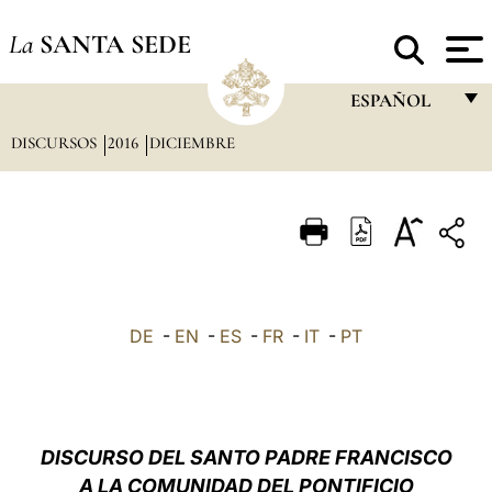
La
SANTA SEDE
ESPAÑOL
DISCURSOS
2016
DICIEMBRE
FRANÇAIS
ENGLISH
ITALIANO
PORTUGUÊS
ESPAÑOL
DE
-
EN
-
ES
-
FR
-
IT
-
PT
DEUTSCH
POLSKI
العربيّة
DISCURSO DEL SANTO PADRE FRANCISCO
A LA COMUNIDAD DEL PONTIFICIO
中文