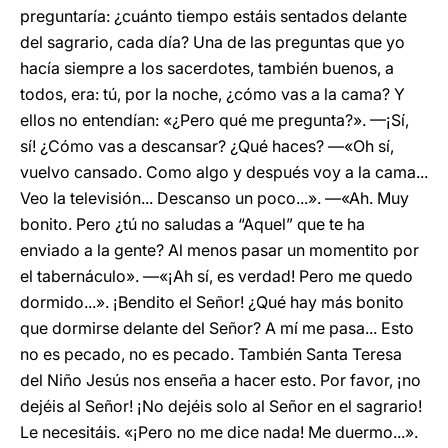
preguntaría: ¿cuánto tiempo estáis sentados delante
del sagrario, cada día? Una de las preguntas que yo
hacía siempre a los sacerdotes, también buenos, a
todos, era: tú, por la noche, ¿cómo vas a la cama? Y
ellos no entendían: «¿Pero qué me pregunta?». —¡Sí,
sí! ¿Cómo vas a descansar? ¿Qué haces? —«Oh sí,
vuelvo cansado. Como algo y después voy a la cama...
Veo la televisión... Descanso un poco...». —«Ah. Muy
bonito. Pero ¿tú no saludas a “Aquel” que te ha
enviado a la gente? Al menos pasar un momentito por
el tabernáculo». —«¡Ah sí, es verdad! Pero me quedo
dormido...». ¡Bendito el Señor! ¿Qué hay más bonito
que dormirse delante del Señor? A mí me pasa... Esto
no es pecado, no es pecado. También Santa Teresa
del Niño Jesús nos enseña a hacer esto. Por favor, ¡no
dejéis al Señor! ¡No dejéis solo al Señor en el sagrario!
Le necesitáis. «¡Pero no me dice nada! Me duermo...».