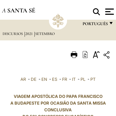
A
SANTA SÉ
PORTUGUÊS
DISCURSOS
2021
SETEMBRO
FRANÇAIS
ENGLISH
ITALIANO
PORTUGUÊS
ESPAÑOL
AR
-
DE
-
EN
-
ES
-
FR
-
IT
-
PL
-
PT
DEUTSCH
POLSKI
VIAGEM APOSTÓLICA DO PAPA FRANCISCO
A BUDAPESTE POR OCASIÃO DA SANTA MISSA
العربيّة
CONCLUSIVA
中文