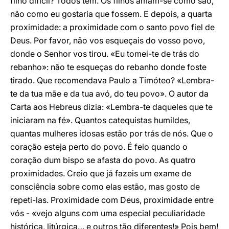
filho difícil? Todos têm. Os filhos amam-se como são,
não como eu gostaria que fossem. E depois, a quarta
proximidade: a proximidade com o santo povo fiel de
Deus. Por favor, não vos esqueçais do vosso povo,
donde o Senhor vos tirou. «Eu tomei-te de trás do
rebanho»: não te esqueças do rebanho donde foste
tirado. Que recomendava Paulo a Timóteo? «Lembra-
te da tua mãe e da tua avó, do teu povo». O autor da
Carta aos Hebreus dizia: «Lembra-te daqueles que te
iniciaram na fé». Quantos catequistas humildes,
quantas mulheres idosas estão por trás de nós. Que o
coração esteja perto do povo. É feio quando o
coração dum bispo se afasta do povo. As quatro
proximidades. Creio que já fazeis um exame de
consciência sobre como elas estão, mas gosto de
repeti-las. Proximidade com Deus, proximidade entre
vós - «vejo alguns com uma especial peculiaridade
histórica, litúrgica… e outros tão diferentes!» Pois bem!